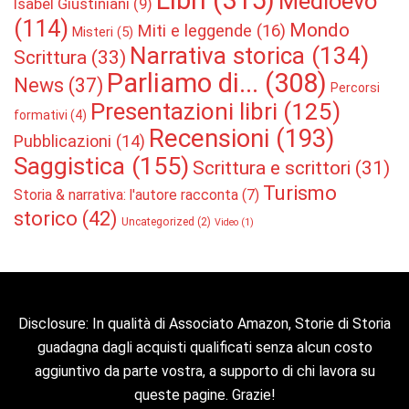
Medioevo
Isabel Giustiniani
(9)
(114)
Mondo
Miti e leggende
(16)
Misteri
(5)
Narrativa storica
(134)
Scrittura
(33)
Parliamo di...
(308)
News
(37)
Percorsi
Presentazioni libri
(125)
formativi
(4)
Recensioni
(193)
Pubblicazioni
(14)
Saggistica
(155)
Scrittura e scrittori
(31)
Turismo
Storia & narrativa: l'autore racconta
(7)
storico
(42)
Uncategorized
(2)
Video
(1)
Disclosure: In qualità di Associato Amazon, Storie di Storia
guadagna dagli acquisti qualificati senza alcun costo
aggiuntivo da parte vostra, a supporto di chi lavora su
queste pagine. Grazie!