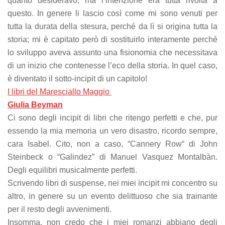
quanto desideravo, ma l’intenzione era tutta rivolta a
questo. In genere li lascio così come mi sono venuti per
tutta la durata della stesura, perché da lì si origina tutta la
storia; mi è capitato però di sostituirlo interamente perché
lo sviluppo aveva assunto una fisionomia che necessitava
di un inizio che contenesse l’eco della storia. In quel caso,
è diventato il sotto-incipit di un capitolo!
I libri del Maresciallo Maggio
Giulia Beyman
Ci sono degli incipit di libri che ritengo perfetti e che, pur
essendo la mia memoria un vero disastro, ricordo sempre,
cara Isabel. Cito, non a caso, “Cannery Row“ di John
Steinbeck o “Galindez” di Manuel Vasquez Montalbàn.
Degli equilibri musicalmente perfetti.
Scrivendo libri di suspense, nei miei incipit mi concentro su
altro, in genere su un evento delittuoso che sia trainante
per il resto degli avvenimenti.
Insomma, non credo che i miei romanzi abbiano degli