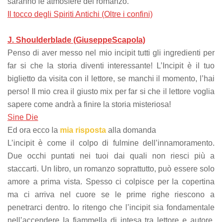
saranno le atmosfere del romanzo.
Il tocco degli Spiriti Antichi (Oltre i confini)
J. Shoulderblade (GiuseppeScapola)
Penso di aver messo nel mio incipit tutti gli ingredienti per
far si che la storia diventi interessante! L’Incipit è il tuo
biglietto da visita con il lettore, se manchi il momento, l’hai
perso! Il mio crea il giusto mix per far si che il lettore voglia
sapere come andrà a finire la storia misteriosa!
Sine Die
Ed ora ecco la
mia risposta
alla domanda
L’incipit è come il colpo di fulmine dell’innamoramento.
Due occhi puntati nei tuoi dai quali non riesci più a
staccarti. Un libro, un romanzo soprattutto, può essere solo
amore a prima vista. Spesso ci colpisce per la copertina
ma ci arriva nel cuore se le prime righe riescono a
penetrarci dentro. Io ritengo che l’incipit sia fondamentale
nell’accendere la fiammella di intesa tra lettore e autore,