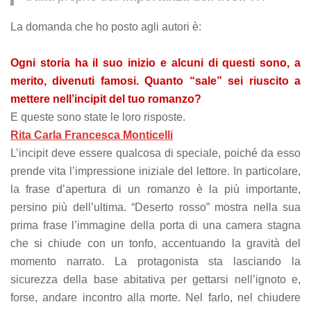
refuse these
cookies,
La domanda che ho posto agli autori è:
some
functionality
will
Ogni storia ha il suo inizio e alcuni di questi sono, a
disappear
merito, divenuti famosi. Quanto “sale” sei riuscito a
from the
mettere nell’incipit del tuo romanzo?
website.
E queste sono state le loro risposte.
Rita Carla Francesca Monticelli
Marketing
L’incipit deve essere qualcosa di speciale, poiché da esso
By sharing
prende vita l’impressione iniziale del lettore. In particolare,
your
interests
la frase d’apertura di un romanzo è la più importante,
and
persino più dell’ultima. “Deserto rosso” mostra nella sua
behavior as
prima frase l’immagine della porta di una camera stagna
you visit our
site, you
che si chiude con un tonfo, accentuando la gravità del
increase the
momento narrato. La protagonista sta lasciando la
chance of
sicurezza della base abitativa per gettarsi nell’ignoto e,
seeing
personalized
forse, andare incontro alla morte. Nel farlo, nel chiudere
content and