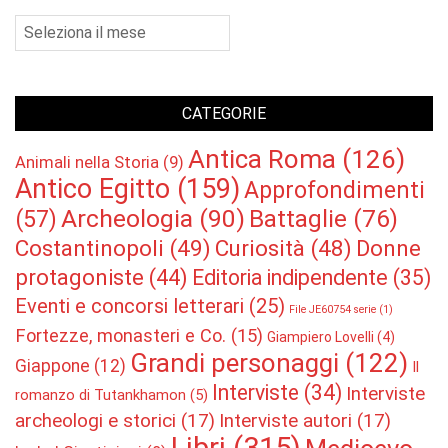
Archivio
CATEGORIE
Antica Roma
(126)
Animali nella Storia
(9)
Antico Egitto
(159)
Approfondimenti
Archeologia
(90)
Battaglie
(76)
(57)
Costantinopoli
(49)
Curiosità
(48)
Donne
protagoniste
(44)
Editoria indipendente
(35)
Eventi e concorsi letterari
(25)
File JE60754 serie
(1)
Fortezze, monasteri e Co.
(15)
Giampiero Lovelli
(4)
Grandi personaggi
(122)
Giappone
(12)
Il
Interviste
(34)
Interviste
romanzo di Tutankhamon
(5)
archeologi e storici
(17)
Interviste autori
(17)
Libri
(315)