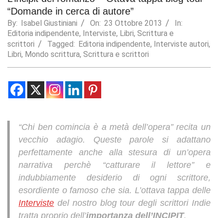
“Domande in cerca di autore”
Statistics
By:
Isabel Giustiniani
On:
23 Ottobre 2013
In:
In order for
Editoria indipendente
,
Interviste
,
Libri
,
Scrittura e
us to
improve the
scrittori
Tagged:
Editoria indipendente
,
Interviste autori
,
website's
Libri
,
Mondo scrittura
,
Scrittura e scrittori
functionality
and
structure,
based on
how the
website is
used.
“Chi ben comincia è a metà dell’opera” recita un
vecchio adagio. Queste parole si adattano
Experience
perfettamente anche alla stesura di un’opera
In order for
narrativa perchè “catturare il lettore” e
our website
indubbiamente desiderio di ogni scrittore,
to perform
as well as
esordiente o famoso che sia. L’ottava tappa delle
possible
Interviste
del nostro blog tour degli scrittori Indie
during your
visit. If you
tratta proprio dell’
importanza dell’INCIPIT
.