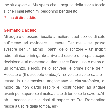
incipit
esplosivi
. Ma spero che il seguito della storia faccia
sì che i miei lettori mi perdonino per questo.
Prima di dire addio
Germano Dalcielo
Mi auguro di essere riuscito a metterci quel pizzico di sale
sufficiente ad avvincere il lettore. Per me – se posso
svestire per un attimo i panni dello scrittore – un incipit
adrenalinico e intrigante arriva ad essere uno spartiacque
decisionale al momento di finalizzare l’acquisto o meno di
un romanzo. Perciò, nello scrivere le prime righe de “Il
Peccatore (Il discepolo ombra)”, ho voluto subito calare il
lettore in un’atmosfera angosciante e claustrofobica, di
modo da non dargli respiro e “costringerlo” ad andare
avanti per sapere se il malcapitato di turno se la caverà. Ah
ah… adesso siete curiosi di sapere se Fra’ Remondino
riesce a uscire dalla tomba, eh?