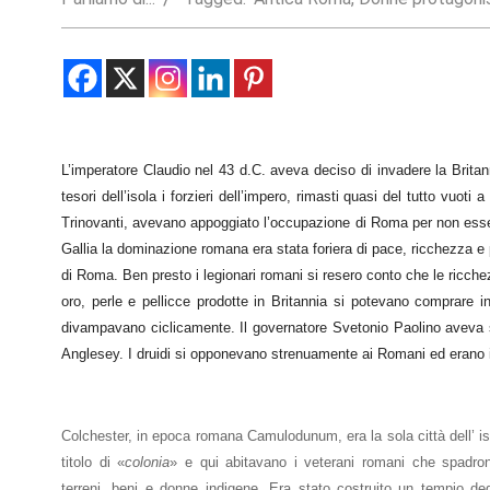
Statistics
In order for
us to
improve the
website's
functionality
and
L’imperatore Claudio nel 43 d.C. aveva deciso di invadere la Brita
structure,
tesori dell’isola i forzieri dell’impero, rimasti quasi del tutto vuot
based on
how the
Trinovanti, avevano appoggiato l’occupazione di Roma per non essere
website is
Gallia la dominazione romana era stata foriera di pace, ricchezza 
used.
di Roma. Ben presto i legionari romani si resero conto che le ricche
oro, perle e pellicce prodotte in Britannia si potevano comprare 
divampavano ciclicamente. Il governatore Svetonio Paolino aveva scon
Experience
Anglesey. I druidi si opponevano strenuamente ai Romani ed erano il 
In order for
our website
to perform
as well as
Colchester, in epoca romana Camulodunum, era la sola città dell’ is
possible
during your
titolo di «
colonia
» e qui abitavano i veterani romani che spadro
visit. If you
terreni, beni e donne indigene. Era stato costruito un tempio ded