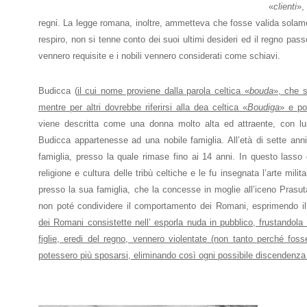
«
clienti
»,
offers.
regni. La legge romana, inoltre, ammetteva che fosse valida solame
respiro, non si tenne conto dei suoi ultimi desideri ed il regno pa
vennero requisite e i nobili vennero considerati come schiavi.
Budicca (
il cui nome proviene dalla parola celtica «
bouda
», che si
mentre per altri dovrebbe riferirsi alla dea celtica «
Boudiga
» e po
viene descritta come una donna molto alta ed attraente, con lung
Budicca appartenesse ad una nobile famiglia. All’età di sette an
famiglia, presso la quale rimase fino ai 14 anni. In questo lasso d
religione e cultura delle tribù celtiche e le fu insegnata l’arte milit
presso la sua famiglia, che la concesse in moglie all’iceno Prasut
non poté condividere il comportamento dei Romani, esprimendo il
dei Romani consistette nell’ esporla nuda in pubblico, frustandola
figlie, eredi del regno, vennero violentate (non tanto perché fos
potessero più sposarsi, eliminando così ogni possibile discendenza 