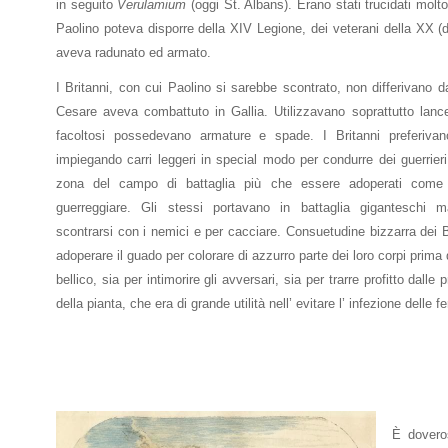
in seguito
Verulamium
(oggi St. Albans). Erano stati trucidati molt
Paolino poteva disporre della XIV Legione, dei veterani della XX (di
aveva radunato ed armato.
I Britanni, con cui Paolino si sarebbe scontrato, non differivano da
Cesare aveva combattuto in Gallia. Utilizzavano soprattutto lanc
facoltosi possedevano armature e spade. I Britanni preferivan
impiegando carri leggeri in special modo per condurre dei guerrier
zona del campo di battaglia più che essere adoperati come s
guerreggiare. Gli stessi portavano in battaglia giganteschi ma
scontrarsi con i nemici e per cacciare. Consuetudine bizzarra dei Br
adoperare il guado per colorare di azzurro parte dei loro corpi prima d
bellico, sia per intimorire gli avversari, sia per trarre profitto dalle 
della pianta, che era di grande utilità nell’ evitare l’ infezione delle fe
È dovero