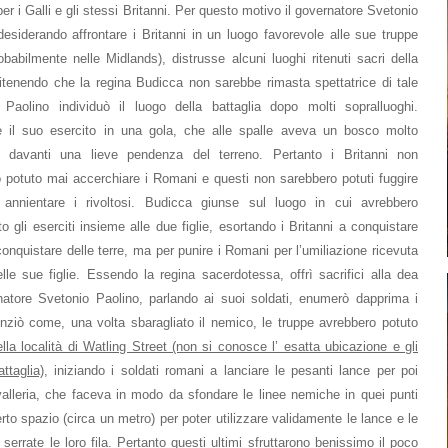
per i Galli e gli stessi Britanni. Per questo motivo il governatore Svetonio
desiderando affrontare i Britanni in un luogo favorevole alle sue truppe
obabilmente nelle Midlands), distrusse alcuni luoghi ritenuti sacri della
ritenendo che la regina Budicca non sarebbe rimasta spettatrice di tale
 Paolino individuò il luogo della battaglia dopo molti sopralluoghi.
 il suo esercito in una gola, che alle spalle aveva un bosco molto
 davanti una lieve pendenza del terreno. Pertanto i Britanni non
 potuto mai accerchiare i Romani e questi non sarebbero potuti fuggire
 annientare i rivoltosi. Budicca giunse sul luogo in cui avrebbero
o gli eserciti insieme alle due figlie, esortando i Britanni a conquistare
 conquistare delle terre, ma per punire i Romani per l’umiliazione ricevuta
lle sue figlie. Essendo la regina sacerdotessa, offrì sacrifici alla dea
natore Svetonio Paolino, parlando ai suoi soldati, enumerò dapprima i
nziò come, una volta sbaragliato il nemico, le truppe avrebbero potuto
la località di Watling Street (non si conosce l’ esatta ubicazione e gli
ttaglia)
, iniziando i soldati romani a lanciare le pesanti lance per poi
avalleria, che faceva in modo da sfondare le linee nemiche in quei punti
rto spazio (circa un metro) per poter utilizzare validamente le lance e le
rate le loro fila. Pertanto questi ultimi sfruttarono benissimo il poco