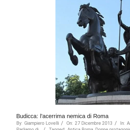
Necessary
These
cookies are
not
optional.
They are
needed for
the website
Budicca: l’acerrima nemica di Roma
to function.
By:
Giampiero Lovelli
On:
27 Dicembre 2013
In:
A
Parliamo di...
Tagged:
Antica Roma
,
Donne protagoni