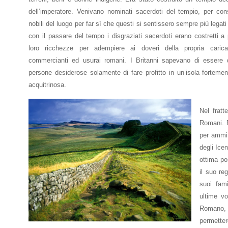
refuse these
dell’imperatore. Venivano nominati sacerdoti del tempio, per con
cookies,
nobili del luogo per far sì che questi si sentissero sempre più lega
some
functionality
con il passare del tempo i disgraziati sacerdoti erano costretti a
will
loro ricchezze per adempiere ai doveri della propria carica
disappear
commercianti ed usurai romani. I Britanni sapevano di essere d
from the
persone desiderose solamente di fare profitto in un’isola forteme
website.
acquitrinosa.
Marketing
Nel fratt
By sharing
Romani. P
your
per ammini
interests
and
degli Ice
behavior as
ottima po
you visit our
il suo re
site, you
suoi fam
increase the
chance of
ultime vo
seeing
Romano, 
personalized
permetter
content and