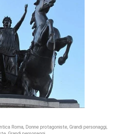
ntica Roma
,
Donne protagoniste
,
Grandi personaggi
,
ste
,
Grandi personaggi