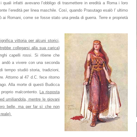
 i quali infatti avevano l’obbligo di trasmettere in eredità a Roma i loro
nte l’eredità per linea maschile. Così, quando Prasutago esalò l’ ultimo
ssò ai Romani, come se fosse stato una preda di guerra. Terre e proprietà
gnifica vittoria per alcuni storici,
trebbe collegarsi alla sua carica
)
hi capelli rossi. Si ritiene che
ni andò a vivere con una seconda
i tempo studiò storia, tradizioni,
are. Attorno al 47 d.C. fece ritorno
ago. Alla morte di questi Budicca
 proprio malcontento.
La risposta
 ed umiliandola, mentre le giovani
sero belle, ma per far sì che non
reale).