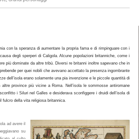
nnia con la speranza di aumentare la propria fama e di rimpinguare con i
i a causa degli sperperi di Caligola. Alcune popolazioni britanniche, come i
 più dominate da altre tribù. Diversi re britanni inoltre sapevano che in
e prebende per quei nobili che avevano accettato la presenza ingombrante
zze dell’isola erano solamente una pia invenzione e le piccole quantità di
in altre province più vicine a Roma. Nell’isola le sommosse antiromane
fitto i Siluri nel Galles e desiderava sconfiggere i druidi dell’isola di
fulcro della vita religiosa britannica.
ola ad avere il
neggiavano su
icato al culto