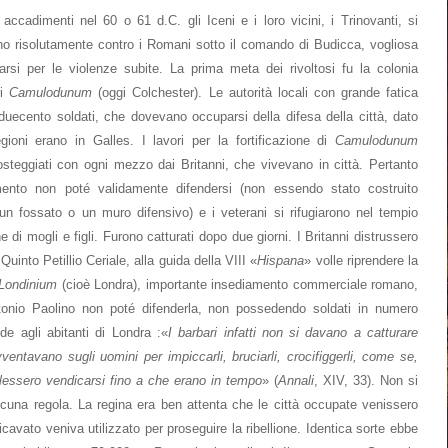
 accadimenti nel 60 o 61 d.C. gli Iceni e i loro vicini, i Trinovanti, si
no risolutamente contro i Romani sotto il comando di Budicca, vogliosa
arsi per le violenze subite. La prima meta dei rivoltosi fu la colonia
di
Camulodunum
(oggi Colchester). Le autorità locali con grande fatica
 duecento soldati, che dovevano occuparsi della difesa della città, dato
gioni erano in Galles. I lavori per la fortificazione di
Camulodunum
steggiati con ogni mezzo dai Britanni, che vivevano in città. Pertanto
amento non poté validamente difendersi (non essendo stato costruito
n fossato o un muro difensivo) e i veterani si rifugiarono nel tempio
 di mogli e figli. Furono catturati dopo due giorni. I Britanni distrussero
Quinto Petillio Ceriale, alla guida della VIII «
Hispana
» volle riprendere la
Londinium
(cioè Londra), importante insediamento commerciale romano,
etonio Paolino non poté difenderla, non possedendo soldati in numero
de agli abitanti di Londra :«
I barbari infatti non si davano a catturare
ventavano sugli uomini per impiccarli, bruciarli, crocifiggerli, come se,
lessero vendicarsi fino a che erano in tempo
» (
Annali
, XIV, 33). Non si
una regola. La regina era ben attenta che le città occupate venissero
cavato veniva utilizzato per proseguire la ribellione. Identica sorte ebbe