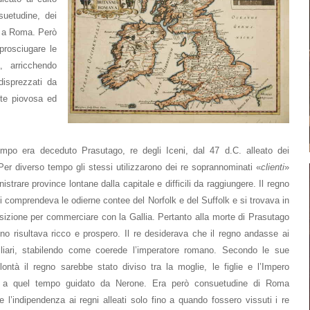
suetudine, dei
ti a Roma. Però
 prosciugare le
, arricchendo
isprezzati da
nte piovosa ed
empo era deceduto Prasutago, re degli Iceni, dal 47 d.C. alleato dei
er diverso tempo gli stessi utilizzarono dei re soprannominati «
clienti
»
strare province lontane dalla capitale e difficili da raggiungere. Il regno
ni comprendeva le odierne contee del Norfolk e del Suffolk e si trovava in
sizione per commerciare con la Gallia. Pertanto alla morte di Prasutago
gno risultava ricco e prospero. Il re desiderava che il regno andasse ai
iliari, stabilendo come coerede l’imperatore romano. Secondo le sue
lontà il regno sarebbe stato diviso tra la moglie, le figlie e l’Impero
a quel tempo guidato da Nerone. Era però consuetudine di Roma
e l’indipendenza ai regni alleati solo fino a quando fossero vissuti i re