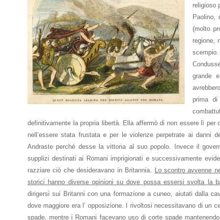
religioso 
Paolino, 
(molto pr
regione, 
scempio.
Condusse
grande e
avrebbero
prima di
combattut
definitivamente la propria libertà. Ella affermò di non essere lì per
nell’essere stata frustata e per le violenze perpetrate ai danni de
Andraste perché desse la vittoria al suo popolo. Invece il gover
supplizi destinati ai Romani imprigionati e successivamente evide
razziare ciò che desideravano in Britannia.
Lo scontro avvenne nel
storici hanno diverse opinioni su dove possa essersi svolta la ba
dirigersi sui Britanni con una formazione a cuneo, aiutati dalla c
dove maggiore era l’ opposizione. I rivoltosi necessitavano di un ce
spade, mentre i Romani facevano uso di corte spade mantenendo ser