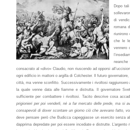
Dopo tali
sollevaro
di vendic
romana 
riunirono
che le le
vennero o
l’insedi
neanche u
consacrato al «
divo
» Claudio, non riuscendo ad opporsi all’uccisione
ogni edificio in mattoni o argilla di Colchester. Il futuro governatore, 
città, ma venne sconfitto. Successivamente i rivoltosi raggiunsero
la quale venne data alle fiamme e distrutta. Il governatore Sv
sufficiente per combattere i rivoltosi. Tacito descrive cosa accad
prigionieri per poi venderli, né a far mercato delle prede, ma si av
consapevoli di dover scontare un giorno ciò che avevano fatto, vo
deve pensare però che Budicca capeggiasse un esercito senza alc
dapprima depredate per poi essere incediate e distrutte. L’argento ri