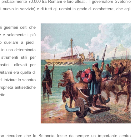
o probabilmente 70.000 tra Romani e loro alleati. Il governatore Svetonio
 nuovo in servizio) e di tutti gli uomini in grado di combattere, che egli
i guerrieri celti che
e e solamente i più
o duellare a piedi,
i in una determinata
trumenti utili per
stini, allevati per
itanni era quella di
i iniziare lo scontro
proprietà antisettiche
rite.
so ricordare che la Britannia fosse da sempre un importante centro