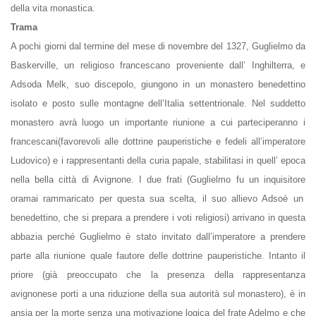
della
vita monastica
.
refuse these
cookies,
Trama
some
A pochi giorni dal termine del mese di novembre del 1327, Guglielmo da
functionality
will
Baskerville, un religioso francescano proveniente dall’ Inghilterra, e
disappear
Adsoda Melk, suo discepolo, giungono in un monastero benedettino
from the
website.
isolato e posto sulle montagne dell’Italia settentrionale. Nel suddetto
monastero avrà luogo un importante riunione a cui parteciperanno i
francescani
(favorevoli alle dottrine pauperistiche e fedeli all’imperatore
Marketing
Ludovico) e i rappresentanti della
curia papale
, stabilitasi in quell’ epoca
By sharing
your
nella bella città di Avignone. I due frati (Guglielmo fu un
inquisitore
interests
oramai rammaricato per questa sua scelta, il suo allievo Adsoè un
and
behavior as
benedettino, che si prepara a prendere i voti religiosi) arrivano in questa
you visit our
abbazia perché Guglielmo è stato invitato dall’imperatore a prendere
site, you
parte alla riunione quale fautore delle dottrine
pauperistiche
. Intanto il
increase the
chance of
priore (già preoccupato che la presenza della rappresentanza
seeing
avignonese porti a una riduzione della sua autorità sul monastero), è in
personalized
content and
ansia per la morte senza una motivazione logica del frate Adelmo e che