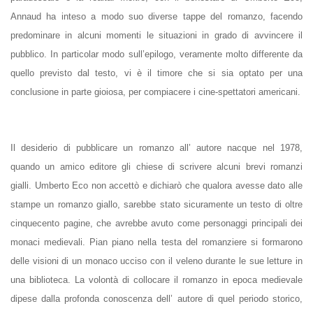
Annaud ha inteso a modo suo diverse tappe del romanzo, facendo
predominare in alcuni momenti le situazioni in grado di avvincere il
pubblico. In particolar modo sull’epilogo, veramente molto differente da
quello previsto dal testo, vi è il timore che si sia optato per una
conclusione in parte gioiosa, per compiacere i cine-spettatori americani.
Il desiderio di pubblicare un romanzo all’ autore nacque nel 1978,
quando un amico editore gli chiese di scrivere alcuni brevi romanzi
gialli. Umberto Eco non accettò e dichiarò che qualora avesse dato alle
stampe un romanzo giallo, sarebbe stato sicuramente un testo di oltre
cinquecento pagine, che avrebbe avuto come personaggi principali dei
monaci medievali. Pian piano nella testa del romanziere si formarono
delle visioni di un monaco ucciso con il veleno durante le sue letture in
una biblioteca. La volontà di collocare il romanzo in epoca medievale
dipese dalla profonda conoscenza dell’ autore di quel periodo storico,