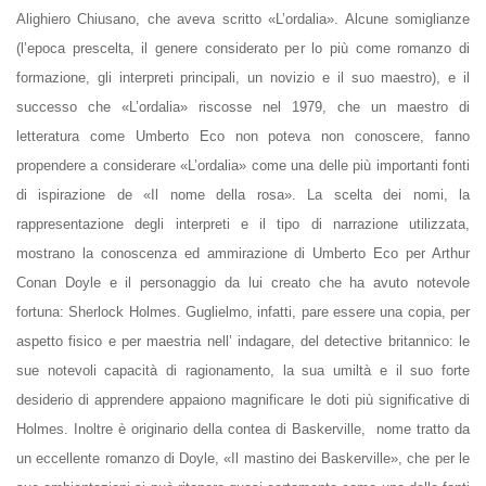
Alighiero Chiusano, che aveva scritto «L’ordalia». Alcune somiglianze
(l’epoca prescelta, il genere considerato per lo più come romanzo di
formazione, gli interpreti principali, un
novizio
e il suo maestro), e il
successo che «L’ordalia» riscosse nel 1979, che un maestro di
letteratura come Umberto Eco non poteva non conoscere, fanno
propendere a considerare «L’ordalia» come una delle più importanti fonti
di ispirazione de «Il nome della rosa». La scelta dei nomi, la
rappresentazione degli interpreti e il tipo di narrazione utilizzata,
mostrano la conoscenza ed ammirazione di Umberto Eco per Arthur
Conan Doyle e il personaggio da lui creato che ha avuto notevole
fortuna: Sherlock Holmes. Guglielmo, infatti, pare essere una copia, per
aspetto fisico e per maestria nell’ indagare, del detective britannico: le
sue notevoli capacità di ragionamento, la sua umiltà e il suo forte
desiderio di apprendere appaiono magnificare le doti più significative di
Holmes. Inoltre è originario della contea di Baskerville, nome tratto da
un eccellente romanzo di Doyle, «Il mastino dei Baskerville», che per le