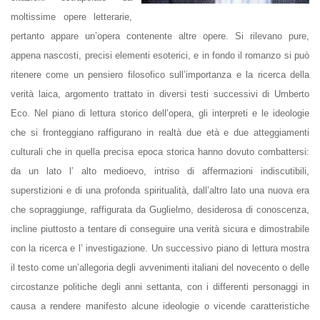
moltissime opere letterarie,
pertanto appare un’opera contenente altre opere. Si rilevano pure,
appena nascosti, precisi elementi
esoteric
i, e in fondo il romanzo si può
ritenere come un pensiero
filosofic
o sull’importanza e la ricerca della
verità
laic
a, argomento trattato in diversi testi successivi di Umberto
Eco. Nel piano di lettura storico dell’opera, gli interpreti e le ideologie
che si fronteggiano raffigurano in realtà due età e due atteggiamenti
culturali che in quella precisa epoca storica hanno dovuto combattersi:
da un lato l’ alto
medioevo
, intriso di affermazioni indiscutibili,
superstizioni e di una profonda spiritualità, dall’altro lato una nuova era
che sopraggiunge, raffigurata da Guglielmo, desiderosa di conoscenza,
incline piuttosto a tentare di conseguire una verità sicura e dimostrabile
con la ricerca e l’ investigazione. Un successivo piano di lettura mostra
il testo come un’
allegoria
degli avvenimenti italiani del novecento o delle
circostanze politiche degli
anni settanta
, con i differenti personaggi in
causa a rendere manifesto alcune ideologie o vicende caratteristiche