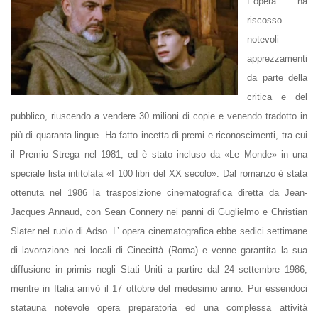
L’
opera ha
riscosso
notevoli
apprezzamenti
da parte della
critica e del
pubblico, riuscendo a vendere 30 milioni di copie e venendo tradotto in
più di quaranta lingue. Ha fatto incetta di premi e riconoscimenti, tra cui
il Premio Strega nel 1981, ed è stato incluso da «Le Monde» in una
speciale lista intitolata «I 100 libri del XX secolo». Dal romanzo è stata
ottenuta nel 1986 la trasposizione cinematografica diretta da Jean-
Jacques Annaud, con Sean Connery nei panni di Guglielmo e Christian
Slater nel ruolo di Adso. L’ opera cinematografica ebbe sedici settimane
di lavorazione nei locali di Cinecittà (Roma) e venne garantita la sua
diffusione in primis negli Stati Uniti a partire dal 24 settembre 1986,
mentre in Italia arrivò il 17 ottobre del medesimo anno. Pur essendoci
statauna notevole opera preparatoria ed una complessa attività