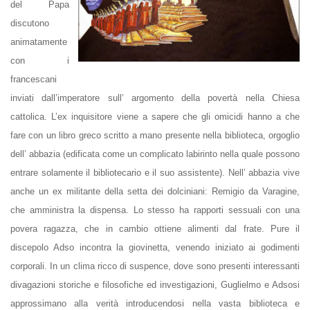
del Papa
discutono
animatamente
con i
francescani
inviati dall’imperatore sull’ argomento della povertà nella Chiesa
cattolica. L’ex inquisitore viene a sapere che gli omicidi hanno a che
fare con un libro greco scritto a mano presente nella
biblioteca
, orgoglio
dell’ abbazia (edificata come un complicato
labirinto
nella quale possono
entrare solamente il bibliotecario e il suo assistente). Nell’ abbazia vive
anche un ex militante della setta dei dolciniani: Remigio da Varagine,
che amministra la dispensa. Lo stesso ha rapporti sessuali con una
povera ragazza, che in cambio ottiene alimenti dal frate. Pure il
discepolo Adso incontra la giovinetta, venendo iniziato ai godimenti
corporali. In un clima ricco di suspence, dove sono presenti interessanti
divagazioni storiche e filosofiche ed investigazioni, Guglielmo e Adsosi
approssimano alla verità introducendosi nella vasta biblioteca e