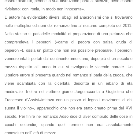
essere distrutto, perché la sua distruzione porta al silenzio, deve essere
rivisitato: con ironia, in modo non innocente».
L’
autore ha evidenziato diversi sbagli ed anacronismi che si trovavano
nelle molteplici edizioni del romanzo fino al riesame completo del 2011.
Nello stesso si parladelle modalità di preparazione di una pietanza che
comprendeva i
peperoni
(«carne di pecora con salsa cruda di
peperoni»), ossia un piatto che non era possibile preparare. I peperoni
vennero infatti portati dal continente americano, dopo più di un secolo e
mezzo rispetto all’ anno in cui si svolgono le vicende narrate. Un
ulteriore errore si presenta quando nel romanzo si parla della zucca, che
viene scambiata con la cicerbita, descritta in un erbario di età
medievale. Inoltre nel settimo giorno Jorgeracconta a Guglielmo che
Francesco d’Assisi
«imitava con un pezzo di legno i movimenti di chi
suona il
violino
», apparecchio che non era stato creato prima del
XVI
secolo
. Per finire nel romanzo Adso dice di aver compiuto delle cose in
«pochi secondi», quando quel termine non era assolutamente
conosciuto nell’ età di mezzo.