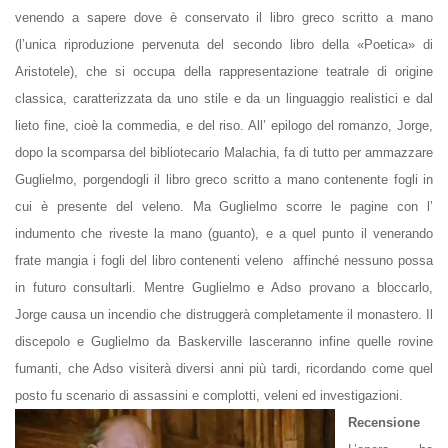
venendo a sapere dove è conservato il libro greco scritto a mano
(l’unica riproduzione pervenuta del secondo libro della «Poetica» di
Aristotele), che si occupa della rappresentazione teatrale di origine
classica, caratterizzata da uno stile e da un linguaggio realistici e dal
lieto fine, cioè la
commedia
, e del
riso
. All’ epilogo del romanzo, Jorge,
dopo la scomparsa del bibliotecario Malachia, fa di tutto per ammazzare
Guglielmo, porgendogli il libro greco scritto a mano contenente fogli in
cui è presente del veleno. Ma Guglielmo scorre le pagine con l’
indumento che riveste la mano (guanto), e a quel punto il venerando
frate mangia i fogli del libro contenenti veleno affinché nessuno possa
in futuro consultarli. Mentre Guglielmo e Adso provano a bloccarlo,
Jorge causa un incendio che distruggerà completamente il monastero. Il
discepolo e Guglielmo da Baskerville lasceranno infine quelle rovine
fumanti, che Adso visiterà diversi anni più tardi, ricordando come quel
posto fu scenario di assassini e complotti, veleni ed investigazioni.
Recensione