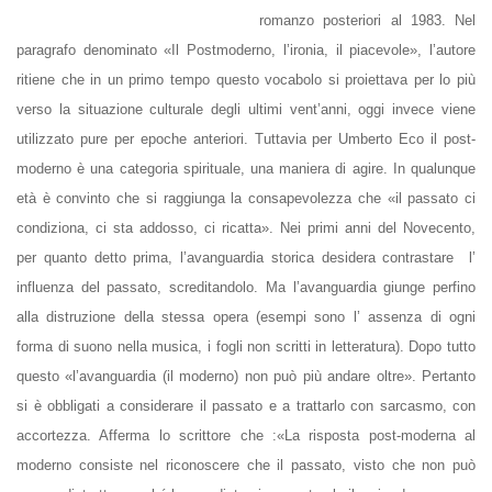
romanzo posteriori al 1983. Nel
paragrafo denominato «Il
Postmoderno
, l’ironia, il piacevole», l’autore
ritiene che in un primo tempo questo vocabolo si proiettava per lo più
verso la situazione culturale degli ultimi vent’anni, oggi invece viene
utilizzato pure per epoche anteriori. Tuttavia per Umberto Eco il post-
moderno è una categoria spirituale, una maniera di agire. In qualunque
età è convinto che si raggiunga la consapevolezza che «il passato ci
condiziona, ci sta addosso, ci ricatta». Nei primi anni del Novecento,
per quanto detto prima, l’
avanguardia
storica desidera contrastare l’
influenza del passato, screditandolo. Ma l’avanguardia giunge perfino
alla distruzione della stessa opera (esempi sono l’ assenza di ogni
forma di suono nella musica, i fogli non scritti in letteratura). Dopo tutto
questo «l’avanguardia (il moderno) non può più andare oltre». Pertanto
si è obbligati a considerare il passato e a trattarlo con sarcasmo, con
accortezza. Afferma lo scrittore che :«La risposta post-moderna al
moderno consiste nel riconoscere che il passato, visto che non può