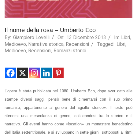
Statistics
In order for
us to
improve the
Il nome della rosa – Umberto Eco
website's
By:
Giampiero Lovelli
On:
13 Dicembre 2013
In:
Libri
,
functionality
Medioevo
,
Narrativa storica
,
Recensioni
Tagged:
Libri
,
and
Medioevo
,
Recensioni
,
Romanzi storici
structure,
based on
how the
website is
used.
L’
opera è stata pubblicata nel 1980. Umberto Eco, dopo aver dato alle
Experience
stampe diversi saggi, pensò bene di cimentarsi con il suo primo
In order for
our website
romanzo, appartenente al genere del «giallo storico». Il testo può
to perform
ritenersi una mescolanza di generi, collocandosi tra lo storico e il
as well as
possible
narrativo. Gli eventi hanno come «location» un
monastero
benedettino
during your
dell’Italia settentrionale, e si sviluppano in sette giorni, sottoposti ai ritmi
visit. If you