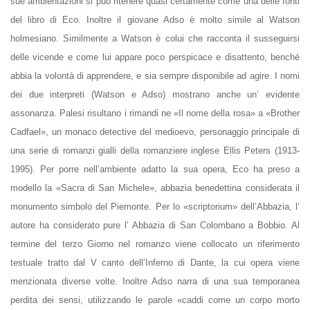
sue ambientazioni si può ritenere quasi certamente come una delle fonti
del libro di Eco. Inoltre il giovane Adso è molto simile al Watson
holmesiano. Similmente a Watson è colui che racconta il susseguirsi
delle vicende e come lui appare poco perspicace e disattento, benché
abbia la volontà di apprendere, e sia sempre disponibile ad agire. I nomi
dei due interpreti (Watson e Adso) mostrano anche un’ evidente
assonanza. Palesi risultano i rimandi ne «Il nome della rosa» a «Brother
Cadfael», un monaco detective del medioevo, personaggio principale di
una serie di romanzi gialli della romanziere inglese Ellis Peters (1913-
1995). Per porre nell’ambiente adatto la sua opera, Eco ha preso a
modello la «Sacra di San Michele», abbazia benedettina considerata il
monumento simbolo del Piemonte. Per lo «scriptorium» dell’Abbazia, l’
autore ha considerato pure l’ Abbazia di San Colombano a Bobbio. Al
termine del terzo Giorno nel romanzo viene collocato un riferimento
testuale tratto dal V canto dell’Inferno di Dante, la cui opera viene
menzionata diverse volte. Inoltre Adso narra di una sua temporanea
perdita dei sensi, utilizzando le parole «caddi come un corpo morto