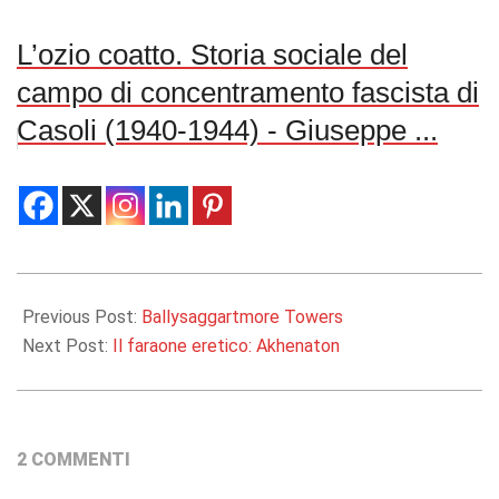
L’ozio coatto. Storia sociale del
campo di concentramento fascista di
Casoli (1940-1944) - Giuseppe ...
2013-
12-
Previous Post:
Ballysaggartmore Towers
13
Next Post:
Il faraone eretico: Akhenaton
2 COMMENTI