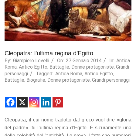
Statistics
In order for
us to
improve the
website's
functionality
and
structure,
Cleopatra: l’ultima regina d’Egitto
based on
By:
Giampiero Lovelli
On:
27 Gennaio 2014
In:
Antica
how the
Roma
,
Antico Egitto
,
Battaglie
,
Donne protagoniste
,
Grandi
website is
used.
personaggi
Tagged:
Antica Roma
,
Antico Egitto
,
Battaglie
,
Biografie
,
Donne protagoniste
,
Grandi personaggi
Experience
In order for
our website
to perform
as well as
Cleopatra, il cui nome tradotto dal greco vuol dire «gloria
possible
del padre», fu l’ultima regina d’Egitto. È sicuramente una
during your
visit. If you
delle celebrità dell’antichità. Lo prova il fatto che numerosi