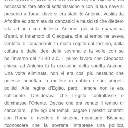
necessario fare atto di sottomissione e con la sua nave si
presentò a Tarso, dove si era stabilito Antonio, vestita da
Afrodite ed attorniata da danzatrici e musicisti che diedero
vita ad un clima di festa. Antonio, già sulla quarantina
d’anni, si innamorò di Cleopatra, che al tempo ne aveva
ventotto. Il comandante fu molto colpito dal fascino, dalla
cultura e dalle idee della sovrana e la volle con se
nell’inverno del 41-40 a.C. Il primo favore che Cleopatra
chiese ad Antonio fu la uccisione della sorella Arsinoe.
Una volta eliminata, non vi era così più nessuno che
potesse annullare o mettere in dubbio i suoi progetti
politici. Alla regina d’Egitto, però, l’amore non le era
sufficiente. Desiderava che l’Egitto controllasse e
dominasse l’Oriente. Decise che era venuto il tempo di
cancellare i privilegi dei templi, pagare i prestiti contratti
con Roma e rivedere il sistema monetario. Bisogna
riconoscere che la sovrana intraprese una politica