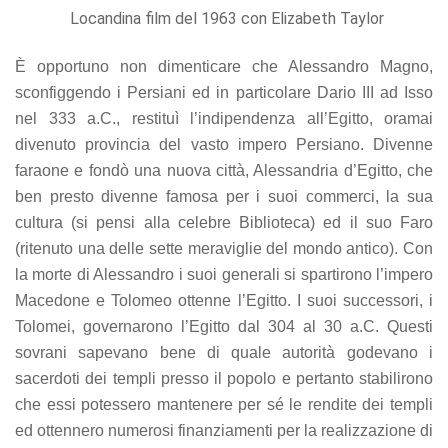
offers.
Locandina film del 1963 con Elizabeth Taylor
È opportuno non dimenticare che Alessandro Magno,
sconfiggendo i Persiani ed in particolare Dario III ad Isso
nel 333 a.C., restituì l’indipendenza all’Egitto, oramai
divenuto provincia del vasto impero Persiano. Divenne
faraone e fondò una nuova città, Alessandria d’Egitto, che
ben presto divenne famosa per i suoi commerci, la sua
cultura (si pensi alla celebre Biblioteca) ed il suo Faro
(ritenuto una delle sette meraviglie del mondo antico). Con
la morte di Alessandro i suoi generali si spartirono l’impero
Macedone e Tolomeo ottenne l’Egitto. I suoi successori, i
Tolomei, governarono l’Egitto dal 304 al 30 a.C. Questi
sovrani sapevano bene di quale autorità godevano i
sacerdoti dei templi presso il popolo e pertanto stabilirono
che essi potessero mantenere per sé le rendite dei templi
ed ottennero numerosi finanziamenti per la realizzazione di