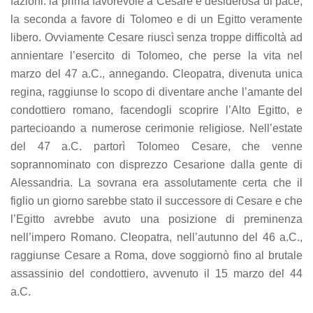
fazioni: la prima favorevole a Cesare e desiderosa di pace,
la seconda a favore di Tolomeo e di un Egitto veramente
libero. Ovviamente Cesare riuscì senza troppe difficoltà ad
annientare l’esercito di Tolomeo, che perse la vita nel
marzo del 47 a.C., annegando. Cleopatra, divenuta unica
regina, raggiunse lo scopo di diventare anche l’amante del
condottiero romano, facendogli scoprire l’Alto Egitto, e
partecioando a numerose cerimonie religiose. Nell’estate
del 47 a.C. partorì Tolomeo Cesare, che venne
soprannominato con disprezzo Cesarione dalla gente di
Alessandria. La sovrana era assolutamente certa che il
figlio un giorno sarebbe stato il successore di Cesare e che
l’Egitto avrebbe avuto una posizione di preminenza
nell’impero Romano. Cleopatra, nell’autunno del 46 a.C.,
raggiunse Cesare a Roma, dove soggiornò fino al brutale
assassinio del condottiero, avvenuto il 15 marzo del 44
a.C.