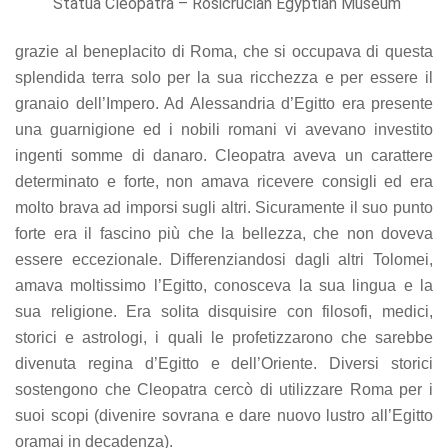
Statua Cleopatra –
Rosicrucian Egyptian Museum
grazie al beneplacito di Roma, che si occupava di questa
splendida terra solo per la sua ricchezza e per essere il
granaio dell’Impero. Ad Alessandria d’Egitto era presente
una guarnigione ed i nobili romani vi avevano investito
ingenti somme di danaro. Cleopatra aveva un carattere
determinato e forte, non amava ricevere consigli ed era
molto brava ad imporsi sugli altri. Sicuramente il suo punto
forte era il fascino più che la bellezza, che non doveva
essere eccezionale. Differenziandosi dagli altri Tolomei,
amava moltissimo l’Egitto, conosceva la sua lingua e la
sua religione. Era solita disquisire con filosofi, medici,
storici e astrologi, i quali le profetizzarono che sarebbe
divenuta regina d’Egitto e dell’Oriente. Diversi storici
sostengono che Cleopatra cercò di utilizzare Roma per i
suoi scopi (divenire sovrana e dare nuovo lustro all’Egitto
oramai in decadenza).