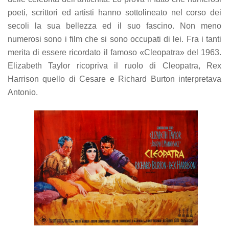
refuse these
poeti, scrittori ed artisti hanno sottolineato nel corso dei
cookies,
secoli la sua bellezza ed il suo fascino. Non meno
some
functionality
numerosi sono i film che si sono occupati di lei. Fra i tanti
will
merita di essere ricordato il famoso «Cleopatra» del 1963.
disappear
from the
Elizabeth Taylor ricopriva il ruolo di Cleopatra, Rex
website.
Harrison quello di Cesare e Richard Burton interpretava
Antonio.
Marketing
By sharing
your
interests
and
behavior as
you visit our
site, you
increase the
chance of
seeing
personalized
content and