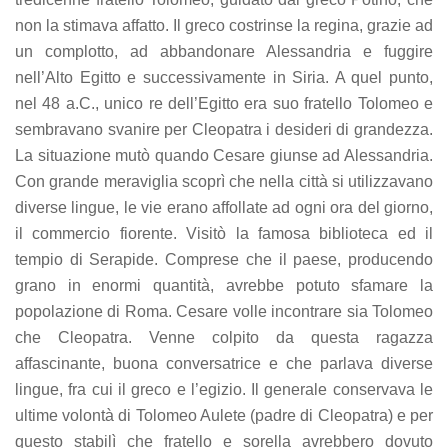
non la stimava affatto. Il greco costrinse la regina, grazie ad
un complotto, ad abbandonare Alessandria e fuggire
nell’Alto Egitto e successivamente in Siria. A quel punto,
nel 48 a.C., unico re dell’Egitto era suo fratello Tolomeo e
sembravano svanire per Cleopatra i desideri di grandezza.
La situazione mutò quando Cesare giunse ad Alessandria.
Con grande meraviglia scoprì che nella città si utilizzavano
diverse lingue, le vie erano affollate ad ogni ora del giorno,
il commercio fiorente. Visitò la famosa biblioteca ed il
tempio di Serapide. Comprese che il paese, producendo
grano in enormi quantità, avrebbe potuto sfamare la
popolazione di Roma. Cesare volle incontrare sia Tolomeo
che Cleopatra. Venne colpito da questa ragazza
affascinante, buona conversatrice e che parlava diverse
lingue, fra cui il greco e l’egizio. Il generale conservava le
ultime volontà di Tolomeo Aulete (padre di Cleopatra) e per
questo stabilì che fratello e sorella avrebbero dovuto