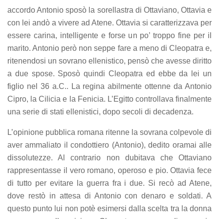
accordo Antonio sposò la sorellastra di Ottaviano, Ottavia e
con lei andò a vivere ad Atene. Ottavia si caratterizzava per
essere carina, intelligente e forse un po’ troppo fine per il
marito. Antonio però non seppe fare a meno di Cleopatra e,
ritenendosi un sovrano ellenistico, pensò che avesse diritto
a due spose. Sposò quindi Cleopatra ed ebbe da lei un
figlio nel 36 a.C.. La regina abilmente ottenne da Antonio
Cipro, la Cilicia e la Fenicia. L’Egitto controllava finalmente
una serie di stati ellenistici, dopo secoli di decadenza.
L’opinione pubblica romana ritenne la sovrana colpevole di
aver ammaliato il condottiero (Antonio), dedito oramai alle
dissolutezze. Al contrario non dubitava che Ottaviano
rappresentasse il vero romano, operoso e pio. Ottavia fece
di tutto per evitare la guerra fra i due. Si recò ad Atene,
dove restò in attesa di Antonio con denaro e soldati. A
questo punto lui non potè esimersi dalla scelta tra la donna