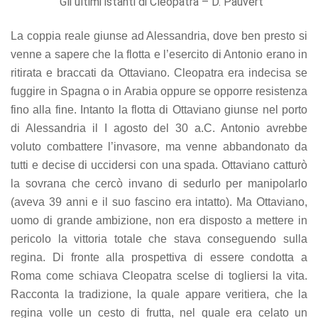
Gli ultimi istanti di Cleopatra – D. Pauvert
La coppia reale giunse ad Alessandria, dove ben presto si
venne a sapere che la flotta e l’esercito di Antonio erano in
ritirata e braccati da Ottaviano. Cleopatra era indecisa se
fuggire in Spagna o in Arabia oppure se opporre resistenza
fino alla fine. Intanto la flotta di Ottaviano giunse nel porto
di Alessandria il I agosto del 30 a.C. Antonio avrebbe
voluto combattere l’invasore, ma venne abbandonato da
tutti e decise di uccidersi con una spada. Ottaviano catturò
la sovrana che cercò invano di sedurlo per manipolarlo
(aveva 39 anni e il suo fascino era intatto). Ma Ottaviano,
uomo di grande ambizione, non era disposto a mettere in
pericolo la vittoria totale che stava conseguendo sulla
regina. Di fronte alla prospettiva di essere condotta a
Roma come schiava Cleopatra scelse di togliersi la vita.
Racconta la tradizione, la quale appare veritiera, che la
regina volle un cesto di frutta, nel quale era celato un