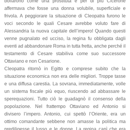
bollarono come una
prostituta e per di più Cicerone
affermava che fosse una donna volubile, superficiale e
frivola. A peggiorare la situazione di Cleopatra furono le
voci secondo le quali Cesare avrebbe voluto fare di
Alessandria la nuova capitale dell’impero! Quando questi
venne pugnalato ed ucciso, la regina fu obbligata dagli
eventi ad abbandonare Roma in tutta fretta, anche perché il
testamento di Cesare stabiliva come suo successore
Ottaviano e non Cesarione.
Cleopatra ritornò in Egitto e comprese subito che la
situazione economica non era delle migliori. Troppe tasse
e una diffusa carestia. La sovrana, immediatamente, volle
un sistema fiscale più equo, riuscendo ad abbassare le
sperequazioni. Tutto ciò le guadagnò il consenso della
popolazione. Nel frattempo Ottaviano ed Antonio si
divisero l’impero. Antonio, cui spettò l’Oriente, era un
ottimo comandante sebbene non amasse la politica ma
prediligesse il lusso e le donne. La regina capì che era