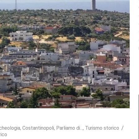
cheologia
,
Costantinopoli
,
Parliamo di...
,
Turismo storico
rico