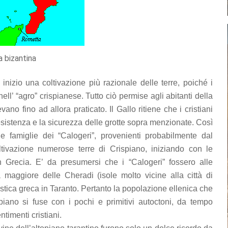
a bizantina
izio una coltivazione più razionale delle terre, poiché i
ll’ “agro” crispianese. Tutto ciò permise agli abitanti della
o fino ad allora praticato. Il Gallo ritiene che i cristiani
’esistenza e la sicurezza delle grotte sopra menzionate. Così
e famiglie dei “Calogeri”, provenienti probabilmente dal
tivazione numerose terre di Crispiano, iniziando con le
 in Grecia. E’ da presumersi che i “Calogeri” fossero alle
a maggiore delle Cheradi (isole molto vicine alla città di
stica greca in Taranto. Pertanto la popolazione ellenica che
iano si fuse con i pochi e primitivi autoctoni, da tempo
ntimenti cristiani.