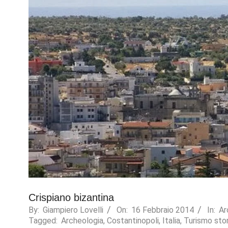
Necessary
These
cookies are
not
optional.
They are
needed for
Crispiano bizantina
the website
to function.
By:
Giampiero Lovelli
On:
16 Febbraio 2014
In:
Ar
Tagged:
Archeologia
,
Costantinopoli
,
Italia
,
Turismo sto