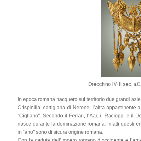
refuse these
cookies,
some
functionality
will
disappear
from the
website.
Marketing
By sharing
your
Orecchino IV-II sec. a.
interests
and
behavior as
In epoca romana nacquero sul territorio due grandi azien
you visit our
Crispinilla, cortigiana di Nerone, l’altra appartenente 
site, you
increase the
“Cigliano”. Secondo il Ferrari, l’Aar, il Racioppi e il
chance of
nasce durante la dominazione romana; infatti questi emi
seeing
in “ano” sono di sicura origine romana.
personalized
content and
Con la caduta dell’impero romano d’occidente e l’arri