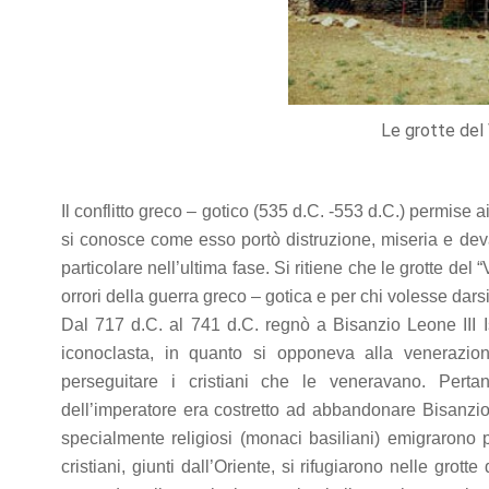
Le grotte del 
Il conflitto greco – gotico (535 d.C. -553 d.C.) permise ai
si conosce come esso portò distruzione, miseria e deva
particolare nell’ultima fase. Si ritiene che le grotte del 
orrori della guerra greco – gotica e per chi volesse darsi
Dal 717 d.C. al 741 d.C. regnò a Bisanzio Leone III I
iconoclasta, in quanto si opponeva alla venerazio
perseguitare i cristiani che le veneravano. Pertan
dell’imperatore era costretto ad abbandonare Bisanzio o
specialmente religiosi (monaci basiliani) emigrarono p
cristiani, giunti dall’Oriente, si rifugiarono nelle grotte