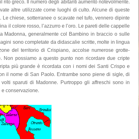
 il rito greco. Il numero degli abitanti aumentò notevolmente.
vate altre utilizzate come luoghi di culto. Alcune di queste
. Le chiese, sotterranee o scavate nel tufo, vennero dipinte
 il colore rosso, l’azzurro e l’oro. Le pareti delle cappelle
ella Madonna, generalmente col Bambino in braccio o sulle
magini sono completate da didascalie scritte, molte in lingua
 zone del territorio di Crispiano, accolse numerose grotte-
re. Non possiamo a questo punto non ricordare due cripte
cripta più grande è ricordata con i nomi dei Santi Crispo e
on il nome di San Paolo. Entrambe sono piene di sigle, di
 di volti sparuti di Madonne. Purtroppo gli affreschi sono in
o e conservazione.