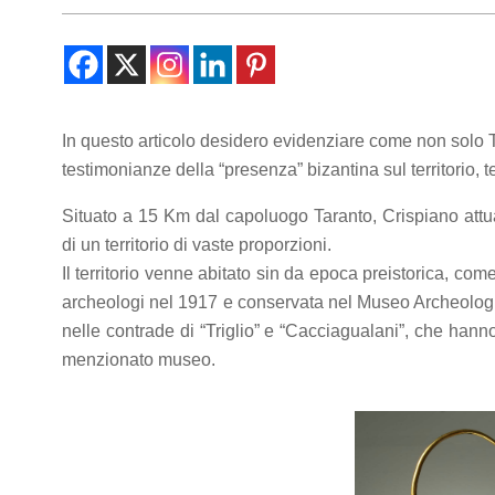
Statistics
In order for
us to
improve the
website's
functionality
In questo articolo desidero evidenziare come non solo 
and
testimonianze della “presenza” bizantina sul territorio, t
structure,
based on
Situato a 15 Km dal capoluogo Taranto, Crispiano attu
how the
website is
di un territorio di vaste proporzioni.
used.
Il territorio venne abitato sin da epoca preistorica, com
archeologi nel 1917 e conservata nel Museo Archeologi
nelle contrade di “Triglio” e “Cacciagualani”, che hanno
Experience
menzionato museo.
In order for
our website
to perform
as well as
possible
during your
visit. If you