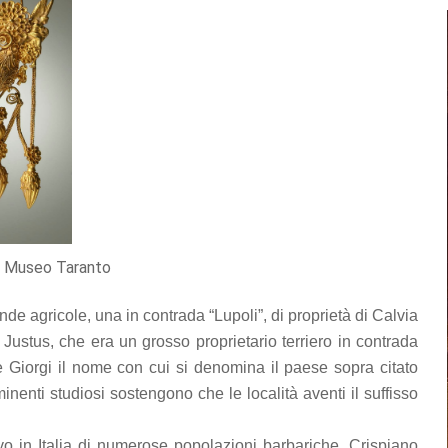
C. Museo Taranto
de agricole, una in contrada “Lupoli”, di proprietà di Calvia
a Justus, che era un grosso proprietario terriero in contrada
 De Giorgi il nome con cui si denomina il paese sopra citato
nenti studiosi sostengono che le località aventi il suffisso
vo in Italia di numerose popolazioni barbariche, Crispiano