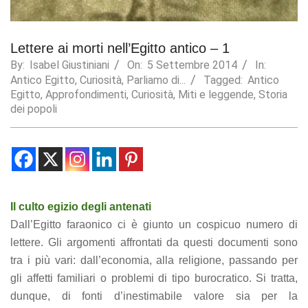
Statistics
In order for
Lettere ai morti nell’Egitto antico – 1
us to
improve the
By:
Isabel Giustiniani
On:
5 Settembre 2014
In:
website's
Antico Egitto
,
Curiosità
,
Parliamo di...
Tagged:
Antico
functionality
Egitto
,
Approfondimenti
,
Curiosità
,
Miti e leggende
,
Storia
and
dei popoli
structure,
based on
how the
website is
used.
Il culto egizio degli antenati
Experience
Dall’Egitto faraonico ci è giunto un cospicuo numero di
In order for
our website
lettere. Gli argomenti affrontati da questi documenti sono
to perform
tra i più vari: dall’economia, alla religione, passando per
as well as
possible
gli affetti familiari o problemi di tipo burocratico. Si tratta,
during your
dunque, di fonti d’inestimabile valore sia per la
visit. If you