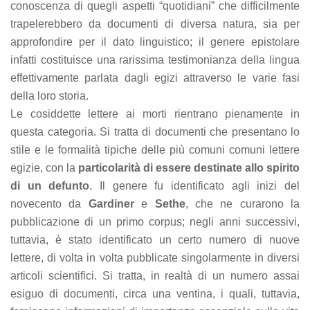
conoscenza di quegli aspetti “quotidiani” che difficilmente
refuse these
cookies,
trapelerebbero da documenti di diversa natura, sia per
some
approfondire per il dato linguistico; il genere epistolare
functionality
infatti costituisce una rarissima testimonianza della lingua
will
disappear
effettivamente parlata dagli egizi attraverso le varie fasi
from the
della loro storia.
website.
Le cosiddette lettere ai morti rientrano pienamente in
questa categoria. Si tratta di documenti che presentano lo
Marketing
stile e le formalità tipiche delle più comuni comuni lettere
By sharing
egizie, con la
particolarità di essere destinate allo spirito
your
di un defunto
. Il genere fu identificato agli inizi del
interests
and
novecento da
Gardiner
e
Sethe
, che ne curarono la
behavior as
pubblicazione di un primo corpus; negli anni successivi,
you visit our
tuttavia, è stato identificato un certo numero di nuove
site, you
increase the
lettere, di volta in volta pubblicate singolarmente in diversi
chance of
articoli scientifici. Si tratta, in realtà di un numero assai
seeing
personalized
esiguo di documenti, circa una ventina, i quali, tuttavia,
content and