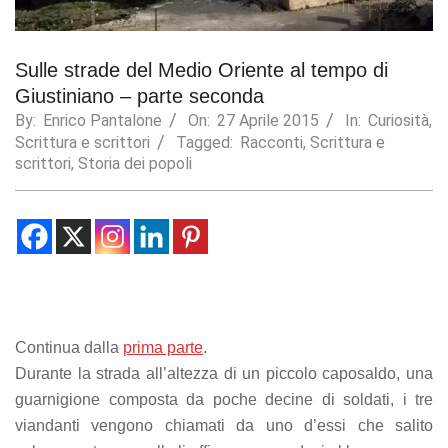
Statistics
In order for
Sulle strade del Medio Oriente al tempo di
us to
improve the
Giustiniano – parte seconda
website's
By:
Enrico Pantalone
On:
27 Aprile 2015
In:
Curiosità
,
functionality
Scrittura e scrittori
Tagged:
Racconti
,
Scrittura e
and
scrittori
,
Storia dei popoli
structure,
based on
how the
website is
used.
Experience
In order for
our website
Continua dalla
prima parte
.
to perform
Durante la strada all’altezza di un piccolo caposaldo, una
as well as
guarnigione composta da poche decine di soldati, i tre
possible
during your
viandanti vengono chiamati da uno d’essi
che salito
visit. If you