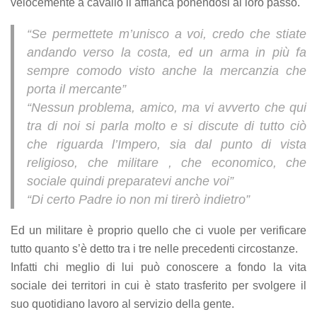
velocemente a cavallo li affianca ponendosi al loro passo.
refuse these
cookies,
“Se permettete m’unisco a voi, credo che stiate
some
functionality
andando verso la costa, ed un arma in più fa
will
sempre comodo visto anche la mercanzia che
disappear
porta il mercante”
from the
website.
“Nessun problema, amico, ma vi avverto che qui
tra di noi si parla molto e si discute di tutto ciò
che riguarda l’Impero, sia dal punto di vista
Marketing
religioso, che militare , che economico, che
By sharing
your
sociale quindi preparatevi anche voi”
interests
“Di certo Padre io non mi tirerò indietro”
and
behavior as
Ed un militare è proprio quello che ci vuole per verificare
you visit our
site, you
tutto quanto s’è detto tra i tre nelle precedenti circostanze.
increase the
Infatti chi meglio di lui può conoscere a fondo la vita
chance of
seeing
sociale dei territori in cui è stato trasferito per svolgere il
personalized
suo quotidiano lavoro al servizio della gente.
content and