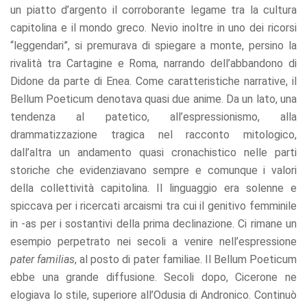
un piatto d’argento il corroborante legame tra la cultura
capitolina e il mondo greco. Nevio inoltre in uno dei ricorsi
“leggendari”, si premurava di spiegare a monte, persino la
rivalità tra Cartagine e Roma, narrando dell’abbandono di
Didone da parte di Enea. Come caratteristiche narrative, il
Bellum Poeticum denotava quasi due anime. Da un lato, una
tendenza al patetico, all’espressionismo, alla
drammatizzazione tragica nel racconto mitologico,
dall’altra un andamento quasi cronachistico nelle parti
storiche che evidenziavano sempre e comunque i valori
della collettività capitolina. Il linguaggio era solenne e
spiccava per i ricercati arcaismi tra cui il genitivo femminile
in -as per i sostantivi della prima declinazione. Ci rimane un
esempio perpetrato nei secoli a venire nell’espressione
pater familias
, al posto di pater familiae. Il Bellum Poeticum
ebbe una grande diffusione. Secoli dopo, Cicerone ne
elogiava lo stile, superiore all’Odusia di Andronico. Continuò