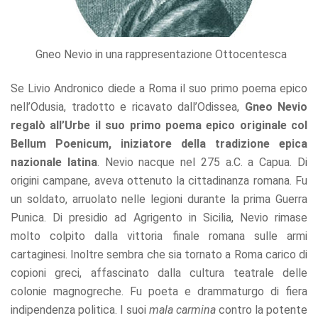
Gneo Nevio in una rappresentazione Ottocentesca
Se Livio Andronico diede a Roma il suo primo poema epico
nell’Odusia, tradotto e ricavato dall’Odissea,
Gneo Nevio
regalò all’Urbe il suo primo poema epico originale col
Bellum Poenicum, iniziatore della tradizione epica
nazionale latina
. Nevio nacque nel 275 a.C. a Capua. Di
origini campane, aveva ottenuto la cittadinanza romana. Fu
un soldato, arruolato nelle legioni durante la prima Guerra
Punica. Di presidio ad Agrigento in Sicilia, Nevio rimase
molto colpito dalla vittoria finale romana sulle armi
cartaginesi. Inoltre sembra che sia tornato a Roma carico di
copioni greci, affascinato dalla cultura teatrale delle
colonie magnogreche. Fu poeta e drammaturgo di fiera
indipendenza politica. I suoi
mala carmina
contro la potente