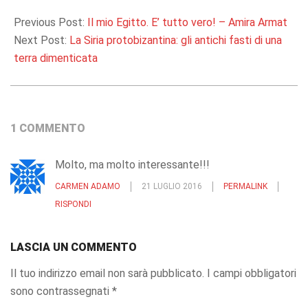
2016-
02-
Previous Post:
Il mio Egitto. E’ tutto vero! – Amira Armat
09
Next Post:
La Siria protobizantina: gli antichi fasti di una
terra dimenticata
1 COMMENTO
Molto, ma molto interessante!!!
CARMEN ADAMO
21 LUGLIO 2016
PERMALINK
RISPONDI
LASCIA UN COMMENTO
Il tuo indirizzo email non sarà pubblicato.
I campi obbligatori
sono contrassegnati
*