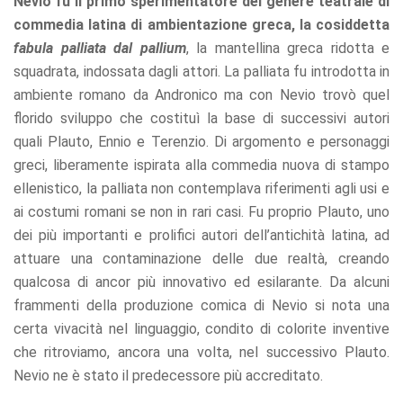
Nevio fu il primo sperimentatore del genere teatrale di
commedia latina di ambientazione greca, la cosiddetta
fabula palliata dal pallium
, la mantellina greca ridotta e
squadrata, indossata dagli attori. La palliata fu introdotta in
ambiente romano da Andronico ma con Nevio trovò quel
florido sviluppo che costituì la base di successivi autori
quali Plauto, Ennio e Terenzio. Di argomento e personaggi
greci, liberamente ispirata alla commedia nuova di stampo
ellenistico, la palliata non contemplava riferimenti agli usi e
ai costumi romani se non in rari casi. Fu proprio Plauto, uno
dei più importanti e prolifici autori dell’antichità latina, ad
attuare una contaminazione delle due realtà, creando
qualcosa di ancor più innovativo ed esilarante. Da alcuni
frammenti della produzione comica di Nevio si nota una
certa vivacità nel linguaggio, condito di colorite inventive
che ritroviamo, ancora una volta, nel successivo Plauto.
Nevio ne è stato il predecessore più accreditato.