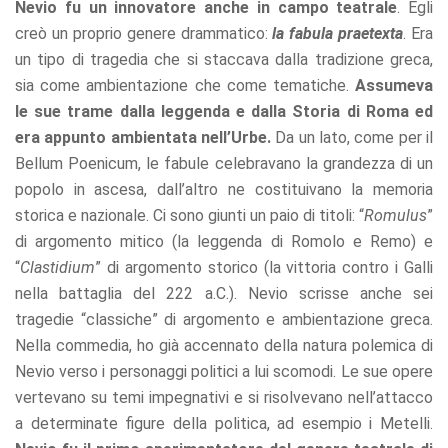
Nevio fu un innovatore anche in campo teatrale
. Egli
creò un proprio genere drammatico:
la fabula praetexta
. Era
un tipo di tragedia che si staccava dalla tradizione greca,
sia come ambientazione che come tematiche.
Assumeva
le sue trame dalla leggenda e dalla Storia di Roma ed
era appunto ambientata nell’Urbe.
Da un lato, come per il
Bellum Poenicum, le fabule celebravano la grandezza di un
popolo in ascesa, dall’altro ne costituivano la memoria
storica e nazionale. Ci sono giunti un paio di titoli: “
Romulus
”
di argomento mitico (la leggenda di Romolo e Remo) e
“
Clastidium
” di argomento storico (la vittoria contro i Galli
nella battaglia del 222 a.C.). Nevio scrisse anche sei
tragedie “classiche” di argomento e ambientazione greca.
Nella commedia, ho già accennato della natura polemica di
Nevio verso i personaggi politici a lui scomodi. Le sue opere
vertevano su temi impegnativi e si risolvevano nell’attacco
a determinate figure della politica, ad esempio i Metelli.