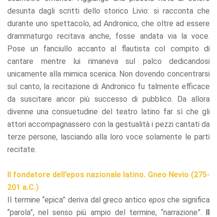
desunta dagli scritti dello storico Livio: si racconta che
durante uno spettacolo, ad Andronico, che oltre ad essere
drammaturgo recitava anche, fosse andata via la voce.
Pose un fanciullo accanto al flautista col compito di
cantare mentre lui rimaneva sul palco dedicandosi
unicamente alla mimica scenica. Non dovendo concentrarsi
sul canto, la recitazione di Andronico fu talmente efficace
da suscitare ancor più successo di pubblico. Da allora
divenne una consuetudine del teatro latino far sì che gli
attori accompagnassero con la gestualità i pezzi cantati da
terze persone, lasciando alla loro voce solamente le parti
recitate.
Il fondatore dell’epos nazionale latino. Gneo Nevio (275-
201 a.C.)
Il termine “epica” deriva dal greco antico
epos
che significa
“parola”, nel senso più ampio del termine, “narrazione”.
Il