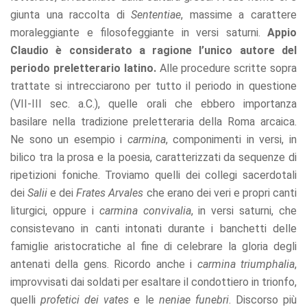
giunta una raccolta di
Sententiae
, massime a carattere
moraleggiante e filosofeggiante in versi saturni.
Appio
Claudio è considerato a ragione l’unico autore del
periodo preletterario latino.
Alle procedure scritte sopra
trattate si intrecciarono per tutto il periodo in questione
(VII-III sec. a.C.), quelle orali che ebbero importanza
basilare nella tradizione preletteraria della Roma arcaica.
Ne sono un esempio i
carmina
, componimenti in versi, in
bilico tra la prosa e la poesia, caratterizzati da sequenze di
ripetizioni foniche. Troviamo quelli dei collegi sacerdotali
dei
Salii
e dei
Frates Arvales
che erano dei veri e propri canti
liturgici, oppure i
carmina convivalia
, in versi saturni, che
consistevano in canti intonati durante i banchetti delle
famiglie aristocratiche al fine di celebrare la gloria degli
antenati della gens. Ricordo anche i
carmina triumphalia
,
improvvisati dai soldati per esaltare il condottiero in trionfo,
quelli
profetici dei vates
e le
neniae funebri
. Discorso più