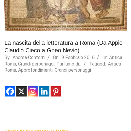
Statistics
In order for
us to
improve the
website's
functionality
La nascita della letteratura a Roma (Da Appio
and
structure,
Claudio Cieco a Gneo Nevio)
based on
By:
Andrea Contorni
On:
9 Febbraio 2016
In:
Antica
how the
Roma
,
Grandi personaggi
,
Parliamo di...
Tagged:
Antica
website is
Roma
,
Approfondimenti
,
Grandi personaggi
used.
Experience
In order for
our website
to perform
as well as
possible
during your
visit. If you