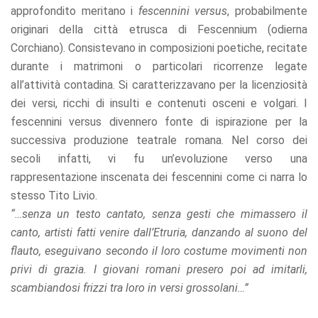
approfondito meritano i
fescennini versus
, probabilmente
originari della città etrusca di Fescennium (odierna
Corchiano). Consistevano in composizioni poetiche, recitate
durante i matrimoni o particolari ricorrenze legate
all’attività contadina. Si caratterizzavano per la licenziosità
dei versi, ricchi di insulti e contenuti osceni e volgari. I
fescennini versus divennero fonte di ispirazione per la
successiva produzione teatrale romana. Nel corso dei
secoli infatti, vi fu un’evoluzione verso una
rappresentazione inscenata dei fescennini come ci narra lo
stesso Tito Livio.
“…senza un testo cantato, senza gesti che mimassero il
canto, artisti fatti venire dall’Etruria, danzando al suono del
flauto, eseguivano secondo il loro costume movimenti non
privi di grazia. I giovani romani presero poi ad imitarli,
scambiandosi frizzi tra loro in versi grossolani…”