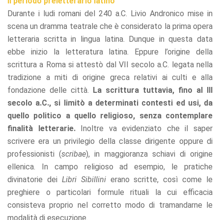
Il periodo preletterario latino
refuse these
Durante i ludi romani del 240 a.C. Livio Andronico mise in
cookies,
some
scena un dramma teatrale che è considerato la prima opera
functionality
letteraria scritta in lingua latina. Dunque in questa data
will
ebbe inizio la letteratura latina. Eppure l’origine della
disappear
from the
scrittura a Roma si attestò dal VII secolo a.C. legata nella
website.
tradizione a miti di origine greca relativi ai culti e alla
fondazione delle città.
La scrittura tuttavia, fino al III
secolo a.C., si limitò a determinati contesti ed usi, da
Marketing
By sharing
quello politico a quello religioso, senza contemplare
your
finalità letterarie.
Inoltre va evidenziato che il saper
interests
scrivere era un privilegio della classe dirigente oppure di
and
behavior as
professionisti (
scribae
), in maggioranza schiavi di origine
you visit our
ellenica. In campo religioso ad esempio, le pratiche
site, you
divinatorie dei
Libri Sibillini
erano scritte, così come le
increase the
chance of
preghiere o particolari formule rituali la cui efficacia
seeing
consisteva proprio nel corretto modo di tramandarne le
personalized
content and
modalità di esecuzione.