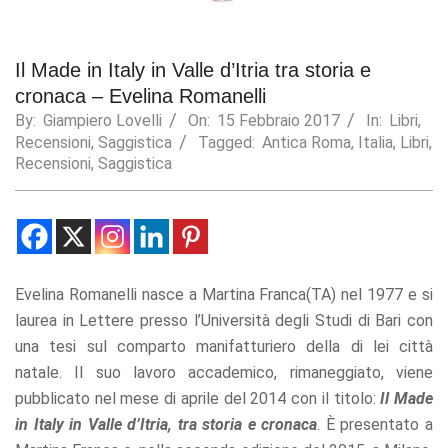
Statistics
In order for
Il Made in Italy in Valle d’Itria tra storia e
us to
improve the
cronaca – Evelina Romanelli
website's
By:
Giampiero Lovelli
On:
15 Febbraio 2017
In:
Libri
,
functionality
Recensioni
,
Saggistica
Tagged:
Antica Roma
,
Italia
,
Libri
,
and
Recensioni
,
Saggistica
structure,
based on
how the
website is
used.
Evelina Romanelli nasce a Martina Franca(TA) nel 1977 e si
Experience
laurea in Lettere presso l’Università degli Studi di Bari con
In order for
una tesi sul comparto manifatturiero della di lei città
our website
to perform
natale. Il suo lavoro accademico, rimaneggiato, viene
as well as
pubblicato nel mese di aprile del 2014 con il titolo:
Il Made
possible
during your
in Italy in Valle d’Itria, tra storia e cronaca
. È presentato a
visit. If you