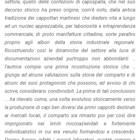
settore, quello delle confezioni di capospalla, che nel suo
decorso storico ha preso origine, com’è noto, dalla antica
tradizione dei cappottari martinesi che diedero vita a lungo
ad un nucleo apprezzabile, per laboriosità e intraprendenza
commerciale, di proto manifatture cittadine, sorte peraltro
proprio agli albori della storia industriale regionale.
Ricostruendo così le dinamiche del settore alla luce di
documentazioni aziendali purtroppo non abbondanti …
l’autrice compie una prima ricostruzione storica che …
giunge ad alcune valutazioni sulla storia del comparto e di
alcuni dei suoi protagonisti che possono, ad avviso di chi
scrive, considerarsi condivisibili. La prima di tali conclusioni
… ha rilevato come, una volta evolutosi storicamente verso
la produzione di capi ben diversi dai primi cappotti destinati
ai mercati locali, il comparto sia rimasto poi per così dire
imprigionato nei limiti microaziendali e fortemente
individualistici in cui era venuto formandosi e crescendo.
Decine furono infatti i piccoli laboratori, guidati sempre e