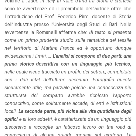
volume
Il Made in Italy in Valle d’Itria tra storia e cronaca
sono le avvertenze ed il preambolo dell’autrice oltre che
l’introduzione del Prof. Federico Pirro, docente di Storia
dell’Industria presso l’Università degli Studi di Bari. Nelle
avvertenze la Romanelli afferma che:
«il testo si presenta
come un primo prudente studio sulle tematiche del tessile
nel territorio di Martina Franca ed è opportuno dunque
evidenziarne i limiti. …
L’analisi si compone di due parti: una
prima storico-descrittiva con un linguaggio più tecnico,
nella quale viene tracciato un profilo del settore, completato
con i dati istat dell’ultimo decennio. Fotografia questa
sicuramente utile, ma parziale poiché una conoscenza più
strutturata del comparto avrebbe richiesto l’apporto
conoscitivo, come solitamente accade, di enti e istituzioni
locali.
La seconda parte, più vicina alla vita quotidiana degli
opifici
e ai loro addetti, è caratterizzata da un linguaggio più
discorsivo e raccoglie un faticoso lavoro on the road di
conoscenza di alcune grandi imprese sul territorio. Le