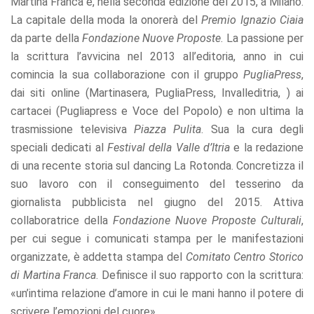
Martina Franca e, nella seconda edizione del 2015, a Milano.
refuse these
La capitale della moda la onorerà del
Premio Ignazio Ciaia
cookies,
some
da parte della
Fondazione Nuove Proposte
. La passione per
functionality
la scrittura l’avvicina nel 2013 all’editoria, anno in cui
will
comincia la sua collaborazione con il gruppo
PugliaPress
,
disappear
from the
dai siti online (Martinasera, PugliaPress, Invalleditria, ) ai
website.
cartacei (Pugliapress e Voce del Popolo) e non ultima la
trasmissione televisiva
Piazza Pulita
. Sua la cura degli
speciali dedicati al
Festival della Valle d’Itria
e la redazione
Marketing
By sharing
di una recente storia sul dancing La Rotonda. Concretizza il
your
suo lavoro con il conseguimento del tesserino da
interests
giornalista pubblicista nel giugno del 2015. Attiva
and
behavior as
collaboratrice della
Fondazione Nuove Proposte Culturali
,
you visit our
per cui segue i comunicati stampa per le manifestazioni
site, you
increase the
organizzate, è addetta stampa del
Comitato Centro Storico
chance of
di Martina Franca
. Definisce il suo rapporto con la scrittura:
seeing
«un’intima relazione d’amore in cui le mani hanno il potere di
personalized
content and
scrivere l’emozioni del cuore».