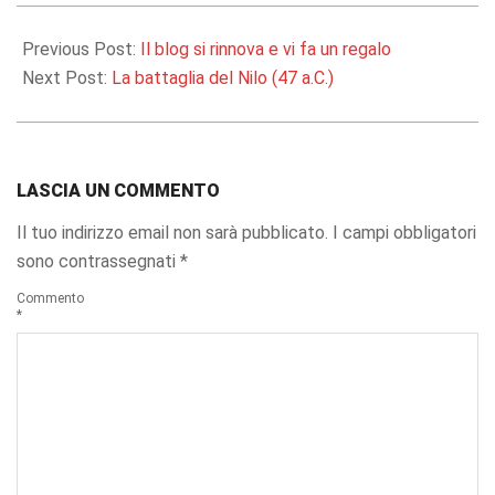
2017-
02-
Previous Post:
Il blog si rinnova e vi fa un regalo
15
Next Post:
La battaglia del Nilo (47 a.C.)
LASCIA UN COMMENTO
Il tuo indirizzo email non sarà pubblicato.
I campi obbligatori
sono contrassegnati
*
Commento
*