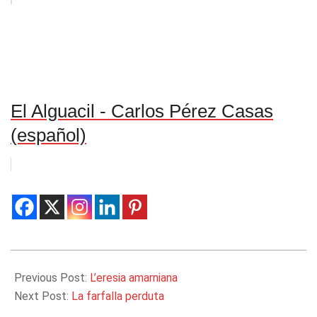
El Alguacil - Carlos Pérez Casas
(español)
2018-
01-
Previous Post:
L’eresia amarniana
19
Next Post:
La farfalla perduta