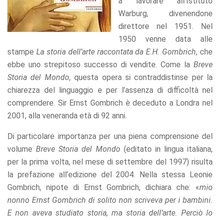
a lavorare all’Istituto
offers.
Warburg, divenendone
direttore nel 1951. Nel
1950 venne data alle
stampe
La storia dell’arte raccontata da E.H. Gombrich
, che
ebbe uno strepitoso successo di vendite. Come la
Breve
Storia del Mondo
, questa opera si contraddistinse per la
chiarezza del linguaggio e per l’assenza di difficoltà nel
comprendere. Sir Ernst Gombrich è deceduto a Londra nel
2001, alla veneranda età di 92 anni.
Di particolare importanza per una piena comprensione del
volume
Breve Storia del Mondo
(editato in lingua italiana,
per la prima volta, nel mese di settembre del 1997) risulta
la prefazione all’edizione del 2004. Nella stessa Leonie
Gombrich, nipote di Ernst Gombrich, dichiara che: «
mio
nonno Ernst Gombrich di solito non scriveva per i bambini.
E non aveva studiato storia, ma storia dell’arte. Perciò lo