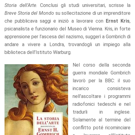
refuse these
Storia dell’Arte
. Conclusi gli studi universitari, scrisse la
cookies,
Breve Storia del Mondo
su sollecitazione di un imprenditore
some
che pubblicava saggi e iniziò a lavorare con
Ernst Kris
,
functionality
will
psicanalista e funzionario del Museo di Vienna. Kris, in forte
disappear
apprensione per l’ascesa del nazismo, suggerì a Gombrich di
from the
website.
andare a vivere a Londra, trovandogli un impiego alla
biblioteca dell’Istituto Warburg.
Marketing
Nel corso della seconda
By sharing
guerra mondiale Gombrich
your
lavorò per la BBC: il suo
interests
and
incarico consisteva
behavior as
nell’ascoltare i programmi
you visit our
radiofonici tedeschi e nel
site, you
increase the
tradurli in inglese.
chance of
Solamente al termine del
seeing
conflitto poté ricominciare
personalized
content and