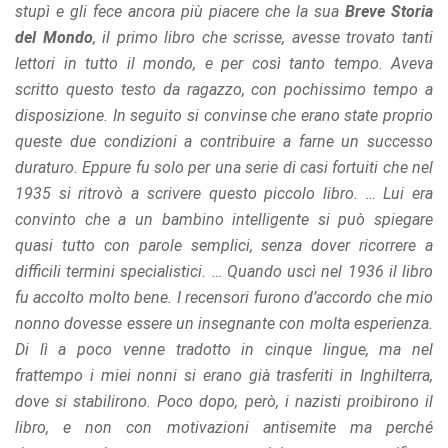
stupì e gli fece ancora più piacere che la sua
Breve Storia
del Mondo
, il primo libro che scrisse, avesse trovato tanti
lettori in tutto il mondo, e per così tanto tempo. Aveva
scritto questo testo da ragazzo, con pochissimo tempo a
disposizione. In seguito si convinse che erano state proprio
queste due condizioni a contribuire a farne un successo
duraturo. Eppure fu solo per una serie di casi fortuiti che nel
1935 si ritrovò a scrivere questo piccolo libro. … Lui era
convinto che a un bambino intelligente si può spiegare
quasi tutto con parole semplici, senza dover ricorrere a
difficili termini specialistici. … Quando uscì nel 1936 il libro
fu accolto molto bene. I recensori furono d’accordo che mio
nonno dovesse essere un insegnante con molta esperienza.
Di lì a poco venne tradotto in cinque lingue, ma nel
frattempo i miei nonni si erano già trasferiti in Inghilterra,
dove si stabilirono. Poco dopo, però, i nazisti proibirono il
libro, e non con motivazioni antisemite ma perché