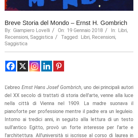
Statistics
In order for
us to
Breve Storia del Mondo – Ernst H. Gombrich
improve the
By:
Giampiero Lovelli
On:
19 Gennaio 2018
In:
Libri
,
website's
Recensioni
,
Saggistica
Tagged:
Libri
,
Recensioni
,
functionality
Saggistica
and
structure,
based on
how the
website is
used.
L’ebreo
Ernst Hans Josef Gombrich
, uno dei principali autori
Experience
del XX secolo di trattati di storia dell’arte, venne alla luce
In order for
nella città di Vienna nel 1909. La madre suonava il
our website
pianoforte per professione mentre il padre era un leguleio.
to perform
as well as
Intorno ai tredici anni, in seguito alla lettura di un testo
possible
sull’antico Egitto, provò un forte interesse per l’arte e
during your
l’architettura. All’università si iscrisse al corso di laurea in
visit. If you