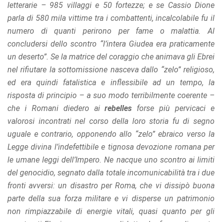
letterarie – 985 villaggi e 50 fortezze; e se Cassio Dione
parla di 580 mila vittime tra i combattenti, incalcolabile fu il
numero di quanti perirono per fame o malattia. Al
concludersi dello scontro “l’intera Giudea era praticamente
un deserto”. Se la matrice del coraggio che animava gli Ebrei
nel rifiutare la sottomissione nasceva dallo “zelo” religioso,
ed era quindi fatalistica e inflessibile ad un tempo, la
risposta di principio – a suo modo terribilmente coerente –
che i Romani diedero ai
rebelles
forse più pervicaci e
valorosi incontrati nel corso della loro storia fu di segno
uguale e contrario, opponendo allo “zelo” ebraico verso la
Legge divina l’indefettibile e tignosa devozione romana per
le umane leggi dell’Impero. Ne nacque uno scontro ai limiti
del genocidio, segnato dalla totale incomunicabilità tra i due
fronti avversi: un disastro per Roma, che vi dissipò buona
parte della sua forza militare e vi disperse un patrimonio
non rimpiazzabile di energie vitali, quasi quanto per gli