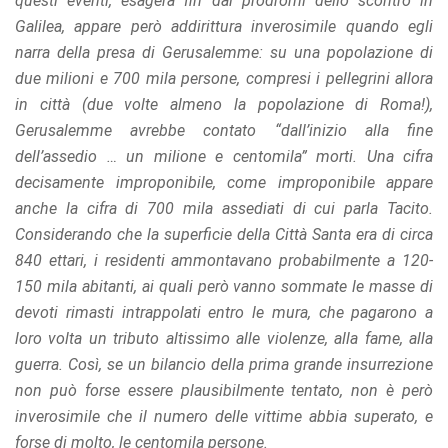
questi eventi, esagera fin dai prodromi dello scontro in
Galilea, appare però addirittura inverosimile quando egli
narra della presa di Gerusalemme: su una popolazione di
due milioni e 700 mila persone, compresi i pellegrini allora
in città (due volte almeno la popolazione di Roma!),
Gerusalemme avrebbe contato “dall’inizio alla fine
dell’assedio … un milione e centomila” morti. Una cifra
decisamente improponibile, come improponibile appare
anche la cifra di 700 mila assediati di cui parla Tacito.
Considerando che la superficie della Città Santa era di circa
840 ettari, i residenti ammontavano probabilmente a 120-
150 mila abitanti, ai quali però vanno sommate le masse di
devoti rimasti intrappolati entro le mura, che pagarono a
loro volta un tributo altissimo alle violenze, alla fame, alla
guerra. Così, se un bilancio della prima grande insurrezione
non può forse essere plausibilmente tentato, non è però
inverosimile che il numero delle vittime abbia superato, e
forse di molto, le centomila persone.