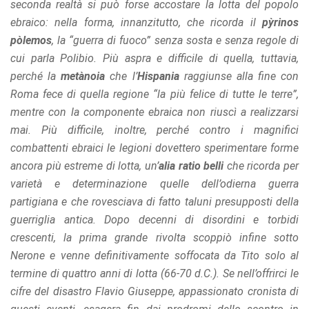
seconda realtà si può forse accostare la lotta del popolo
ebraico: nella forma, innanzitutto, che ricorda il
pỳrinos
pòlemos
, la “guerra di fuoco” senza sosta e senza regole di
cui parla Polibio. Più aspra e difficile di quella, tuttavia,
perché la
metànoia
che l’
Hispania
raggiunse alla fine con
Roma fece di quella regione “la più felice di tutte le terre”,
mentre con la componente ebraica non riuscì a realizzarsi
mai. Più difficile, inoltre, perché contro i magnifici
combattenti ebraici le legioni dovettero sperimentare forme
ancora più estreme di lotta, un’
alia ratio belli
che ricorda per
varietà e determinazione quelle dell’odierna guerra
partigiana e che rovesciava di fatto taluni presupposti della
guerriglia antica. Dopo decenni di disordini e torbidi
crescenti, la prima grande rivolta scoppiò infine sotto
Nerone e venne definitivamente soffocata da Tito solo al
termine di quattro anni di lotta (66-70 d.C.). Se nell’offrirci le
cifre del disastro Flavio Giuseppe, appassionato cronista di