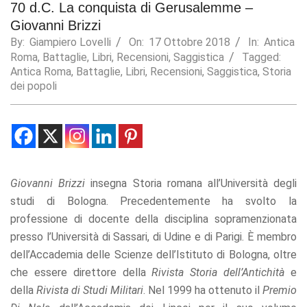
70 d.C. La conquista di Gerusalemme –
Statistics
Giovanni Brizzi
In order for
By:
Giampiero Lovelli
On:
17 Ottobre 2018
In:
Antica
us to
Roma
,
Battaglie
,
Libri
,
Recensioni
,
Saggistica
Tagged:
improve the
Antica Roma
,
Battaglie
,
Libri
,
Recensioni
,
Saggistica
,
Storia
website's
dei popoli
functionality
and
structure,
based on
how the
website is
used.
Giovanni Brizzi
insegna Storia romana all’Università degli
studi di Bologna. Precedentemente ha svolto la
Experience
professione di docente della disciplina sopramenzionata
In order for
presso l’Università di Sassari, di Udine e di Parigi. È membro
our website
to perform
dell’Accademia delle Scienze dell’Istituto di Bologna, oltre
as well as
che essere direttore della
Rivista Storia dell’Antichità
e
possible
during your
della
Rivista di Studi Militari
. Nel 1999 ha ottenuto il
Premio
visit. If you