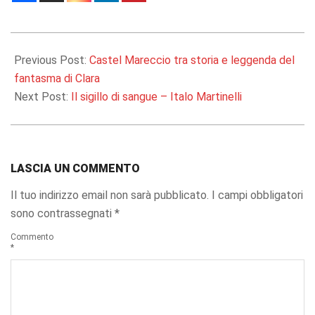
2018-
10-
Previous Post:
Castel Mareccio tra storia e leggenda del
17
fantasma di Clara
Next Post:
Il sigillo di sangue – Italo Martinelli
LASCIA UN COMMENTO
Il tuo indirizzo email non sarà pubblicato.
I campi obbligatori
sono contrassegnati
*
Commento
*