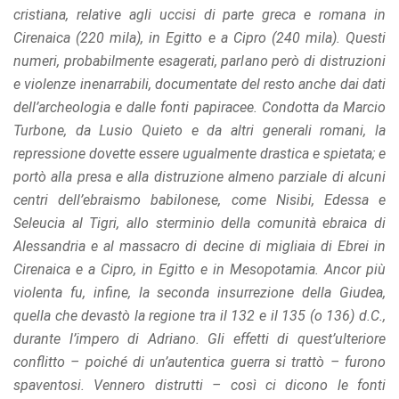
cristiana, relative agli uccisi di parte greca e romana in
Cirenaica (220 mila), in Egitto e a Cipro (240 mila). Questi
numeri, probabilmente esagerati, parlano però di distruzioni
e violenze inenarrabili, documentate del resto anche dai dati
dell’archeologia e dalle fonti papiracee. Condotta da Marcio
Turbone, da Lusio Quieto e da altri generali romani, la
repressione dovette essere ugualmente drastica e spietata; e
portò alla presa e alla distruzione almeno parziale di alcuni
centri dell’ebraismo babilonese, come Nisibi, Edessa e
Seleucia al Tigri, allo sterminio della comunità ebraica di
Alessandria e al massacro di decine di migliaia di Ebrei in
Cirenaica e a Cipro, in Egitto e in Mesopotamia. Ancor più
violenta fu, infine, la seconda insurrezione della Giudea,
quella che devastò la regione tra il 132 e il 135 (o 136) d.C.,
durante l’impero di Adriano. Gli effetti di quest’ulteriore
conflitto – poiché di un’autentica guerra si trattò – furono
spaventosi. Vennero distrutti – così ci dicono le fonti