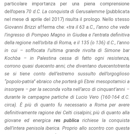
particolare importanza per una piena comprensione
offers.
dell’opera
70 d.C. La conquista di Gerusalemme
(pubblicata
nel mese di aprile del 2017) risulta il prologo. Nello stesso
Giovanni Brizzi
afferma che: «
tra il 63 a.C., l’anno che vede
l’ingresso di Pompeo Magno in Giudea e l’entrata definitiva
della regione nell’orbita di Roma, e il 135 (o 136) d.C., l’anno
in cui – soffocata l’ultima grande rivolta di Simone bar
Kochba – in Palestina cessa di fatto ogni resistenza,
corrono quasi duecento anni; che diventano duecentotrenta
se si tiene conto dell’estremo sussulto dell’orgoglioso
“popolo-patria” ebraico che porterà gli Ebrei mesopotamici a
insorgere – per la seconda volta nell’arco di cinquant’anni –
durante le campagne partiche di Lucio Vero (160-164 d.C.
circa). È più di quanto fu necessario a Roma per avere
definitivamente ragione dei Celti cisalpini; più di quanto alla
giovane ed energica
res publica
richiese la conquista
dell’intera penisola iberica. Proprio allo scontro con questa