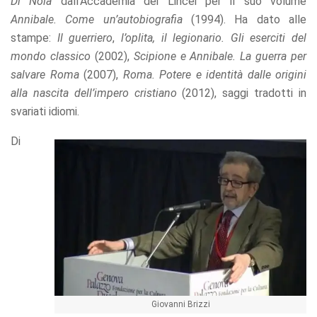
Di Nola
dall’Accademia dei Lincei per il suo volume
refuse these
Annibale. Come un’autobiografia
(1994). Ha dato alle
cookies,
some
stampe:
Il guerriero
,
l’oplita, il legionario. Gli eserciti del
functionality
mondo classico
(2002),
Scipione e Annibale. La guerra per
will
salvare Roma
(2007),
Roma. Potere e identità dalle origini
disappear
from the
alla nascita dell’impero cristiano
(2012), saggi tradotti in
website.
svariati idiomi.
Di
Marketing
By sharing
your
interests
and
behavior as
you visit our
site, you
increase the
chance of
seeing
personalized
Giovanni Brizzi
content and