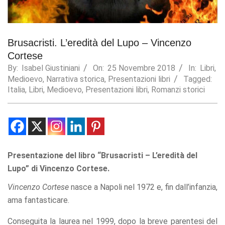
Statistics
In order for
us to
Brusacristi. L’eredità del Lupo – Vincenzo
improve the
website's
Cortese
functionality
By:
Isabel Giustiniani
On:
25 Novembre 2018
In:
Libri
,
and
Medioevo
,
Narrativa storica
,
Presentazioni libri
Tagged:
structure,
Italia
,
Libri
,
Medioevo
,
Presentazioni libri
,
Romanzi storici
based on
how the
website is
used.
Experience
Presentazione del libro “Brusacristi – L’eredità del
In order for
Lupo” di Vincenzo Cortese.
our website
to perform
Vincenzo Cortese
nasce a Napoli nel 1972 e, fin dall’infanzia,
as well as
ama fantasticare.
possible
during your
Conseguita la laurea nel 1999, dopo la breve parentesi del
visit. If you