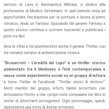
refuse these
servizio di Leva in Aeronautica Militare, si dedica alla
cookies,
professione di Medico Veterinario. In quel periodo inizia ad
some
functionality
approfondire l’inclinazione per la scrittura e lavora al primo
will
romanzo, Anuir, un Fantasy. Spaziando dal genere Fantasy a
disappear
quello storico continua a scrivere riuscendo a pubblicare i
from the
website.
primi tre libri.
Ama le sfide e ha sperimentato anche il genere Thriller, con
Marketing
tre romanzi sempre di ambientazione storica.
By sharing
your
“Brusacristi – L’eredità del Lupo” è un thriller storico
interests
ambientato tra il Medioevo e l’età contemporanea e
and
behavior as
nasce come esperimento social su un gruppo di lettura
you visit our
a tema Thriller di Facebook:
“Thriller storici & dintorni”
.
site, you
Molti membri del gruppo, infatti, hanno accettato con
increase the
chance of
entusiasmo l’invito a che i propri nomi compaiano nel libro in
seeing
veste di altrettanti protagonisti. Ogni personaggio, quindi,
personalized
rappresenta una sorta di Avatar letterario.
content and