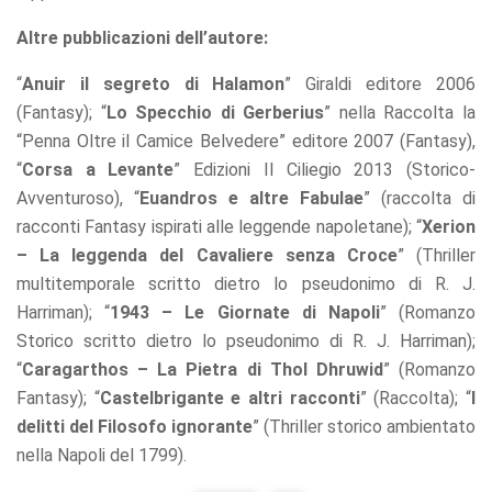
offers.
Altre pubblicazioni dell’autore:
“
Anuir il segreto di Halamon
” Giraldi editore 2006
(Fantasy); “
Lo Specchio di Gerberius
” nella Raccolta la
“Penna Oltre il Camice Belvedere” editore 2007 (Fantasy),
“
Corsa a Levante
” Edizioni Il Ciliegio 2013 (Storico-
Avventuroso), “
Euandros e altre Fabulae
” (raccolta di
racconti Fantasy ispirati alle leggende napoletane); “
Xerion
– La leggenda del Cavaliere senza Croce
” (Thriller
multitemporale scritto dietro lo pseudonimo di R. J.
Harriman); “
1943 – Le Giornate di Napoli
” (Romanzo
Storico scritto dietro lo pseudonimo di R. J. Harriman);
“
Caragarthos – La Pietra di Thol Dhruwid
” (Romanzo
Fantasy); “
Castelbrigante e altri racconti
” (Raccolta); “
I
delitti del Filosofo ignorante
” (Thriller storico ambientato
nella Napoli del 1799).