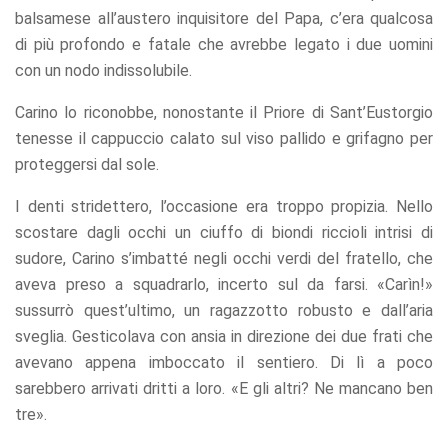
balsamese all’austero inquisitore del Papa, c’era qualcosa
di più profondo e fatale che avrebbe legato i due uomini
con un nodo indissolubile.
Carino lo riconobbe, nonostante il Priore di Sant’Eustorgio
tenesse il cappuccio calato sul viso pallido e grifagno per
proteggersi dal sole.
I denti stridettero, l’occasione era troppo propizia. Nello
scostare dagli occhi un ciuffo di biondi riccioli intrisi di
sudore, Carino s’imbatté negli occhi verdi del fratello, che
aveva preso a squadrarlo, incerto sul da farsi. «Carìn!»
sussurrò quest’ultimo, un ragazzotto robusto e dall’aria
sveglia. Gesticolava con ansia in direzione dei due frati che
avevano appena imboccato il sentiero. Di lì a poco
sarebbero arrivati dritti a loro. «E gli altri? Ne mancano ben
tre».