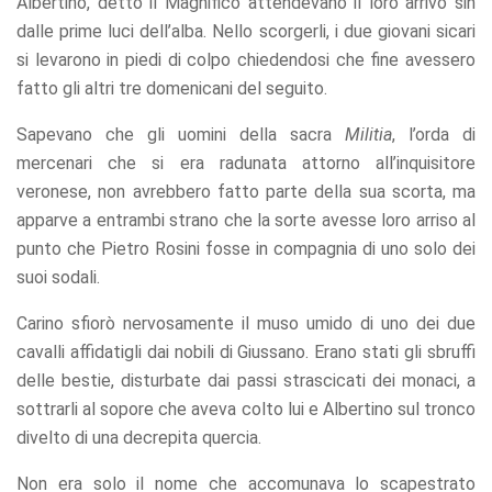
Albertino, detto il Magnifico attendevano il loro arrivo sin
dalle prime luci dell’alba. Nello scorgerli, i due giovani sicari
si levarono in piedi di colpo chiedendosi che fine avessero
fatto gli altri tre domenicani del seguito.
Sapevano che gli uomini della sacra
Militia
, l’orda di
mercenari che si era radunata attorno all’inquisitore
veronese, non avrebbero fatto parte della sua scorta, ma
apparve a entrambi strano che la sorte avesse loro arriso al
punto che Pietro Rosini fosse in compagnia di uno solo dei
suoi sodali.
Carino sfiorò nervosamente il muso umido di uno dei due
cavalli affidatigli dai nobili di Giussano. Erano stati gli sbruffi
delle bestie, disturbate dai passi strascicati dei monaci, a
sottrarli al sopore che aveva colto lui e Albertino sul tronco
divelto di una decrepita quercia.
Non era solo il nome che accomunava lo scapestrato