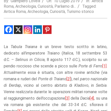
By:
Giampiero Lovelli
On:
10 Luglio 2019
In:
Antica
Roma
,
Archeologia
,
Curiosità
,
Parliamo di...
Tagged:
Statistics
Antica Roma
,
Archeologia
,
Curiosità
,
Turismo storico
In order for
us to
improve the
website's
functionality
and
structure,
based on
La
Tabula Traiana
è un breve testo scritto in latino,
how the
dedicato all’imperatore
Traiano
(
Italica
, 18 settembre 53
website is
d.C. –
Selinus in Cilicia
, 8 agosto 117 d.C.), scolpito su un
used.
pendio roccioso che scende a picco sulle
Porte di Ferro
[1]
.
Attualmente essa è situata, con altre rovine antiche (via
Experience
romana e ruderi del
Ponte di Traiano
[2]
), nel
parco nazionale
In order for
di
Ðerdap
, vicino al centro abitato di
Kladovo
, in
Serbia
.
our website
to perform
Venne realizzata durante le operazioni militari romane volte
as well as
al raggiungimento dell’occupazione
[3]
della
Dacia
[4]
, su una
possible
via romana già esistente che dal 33-34 d.C. sfiorava il
during your
visit. If you