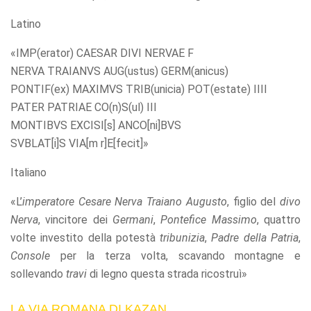
Latino
«IMP(erator) CAESAR DIVI NERVAE F
NERVA TRAIANVS AUG(ustus) GERM(anicus)
PONTIF(ex) MAXIMVS TRIB(unicia) POT(estate) IIII
PATER PATRIAE CO(n)S(ul) III
MONTIBVS EXCISI[s] ANCO[ni]BVS
SVBLAT[i]S VIA[m r]E[fecit]»
Italiano
«L’
imperatore
Cesare
Nerva Traiano
Augusto
, figlio del
divo
Nerva
, vincitore dei
Germani
,
Pontefice Massimo
, quattro
volte investito della potestà
tribunizia
,
Padre della Patria
,
Console
per la terza volta, scavando montagne e
sollevando
travi
di legno questa strada ricostruì»
LA VIA ROMANA DI KAZAN