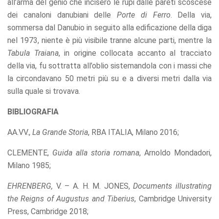
all’arma del genio che incisero le rupi dalle pareti scoscese
dei canaloni danubiani delle
Porte di Ferro
. Della via,
sommersa dal Danubio in seguito alla edificazione della diga
nel 1973, niente è più visibile tranne alcune parti, mentre la
Tabula Traiana
, in origine collocata accanto al tracciato
della via, fu sottratta all’oblio sistemandola con i massi che
la circondavano 50 metri più su e a diversi metri dalla via
sulla quale si trovava.
BIBLIOGRAFIA
AA.VV.,
La Grande Storia
, RBA ITALIA, Milano 2016;
CLEMENTE,
Guida alla storia romana
, Arnoldo Mondadori,
Milano 1985;
EHRENBERG,
V. – A. H. M. JONES,
Documents illustrating
the Reigns of
Augustus
and
Tiberius
, Cambridge University
Press, Cambridge 2018;