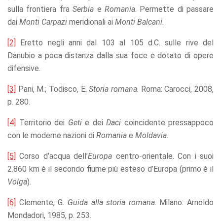
sulla frontiera fra
Serbia
e
Romania
. Permette di passare
dai
Monti Carpazi
meridionali ai
Monti Balcani
.
[2]
Eretto negli anni dal 103 al 105 d.C. sulle rive del
Danubio a poca distanza dalla sua foce e dotato di opere
difensive.
[3]
Pani, M.; Todisco, E.
Storia romana
. Roma: Carocci, 2008,
p. 280.
[4]
Territorio dei
Geti
e dei
Daci
coincidente pressappoco
con le moderne nazioni di
Romania
e
Moldavia
.
[5]
Corso d’acqua dell’
Europa
centro-orientale. Con i suoi
2.860 km è il secondo fiume più esteso d’Europa (primo è il
Volga
).
[6]
Clemente, G.
Guida alla storia romana
. Milano: Arnoldo
Mondadori, 1985, p. 253.