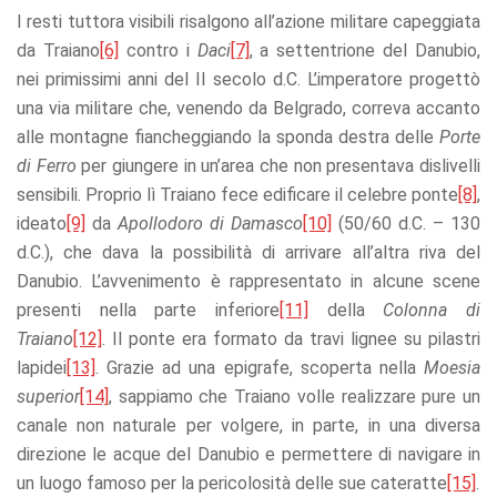
offers.
I resti tuttora visibili risalgono all’azione militare capeggiata
da Traiano
[6]
contro i
Daci
[7]
, a settentrione del Danubio,
nei primissimi anni del II secolo d.C. L’imperatore progettò
una via militare che, venendo da Belgrado, correva accanto
alle montagne fiancheggiando la sponda destra delle
Porte
di Ferro
per giungere in un’area che non presentava dislivelli
sensibili. Proprio lì Traiano fece edificare il celebre ponte
[8]
,
ideato
[9]
da
Apollodoro di Damasco
[10]
(50/60 d.C. – 130
d.C.), che dava la possibilità di arrivare all’altra riva del
Danubio. L’avvenimento è rappresentato in alcune scene
presenti nella parte inferiore
[11]
della
Colonna di
Traiano
[12]
. Il ponte era formato da travi lignee su pilastri
lapidei
[13]
. Grazie ad una epigrafe, scoperta nella
Moesia
superior
[14]
, sappiamo che Traiano volle realizzare pure un
canale non naturale per volgere, in parte, in una diversa
direzione le acque del Danubio e permettere di navigare in
un luogo famoso per la pericolosità delle sue cateratte
[15]
.