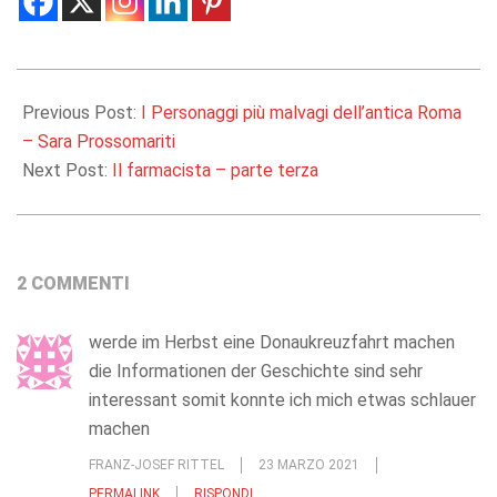
2019-
07-
Previous Post:
I Personaggi più malvagi dell’antica Roma
10
– Sara Prossomariti
Next Post:
Il farmacista – parte terza
2 COMMENTI
werde im Herbst eine Donaukreuzfahrt machen
die Informationen der Geschichte sind sehr
interessant somit konnte ich mich etwas schlauer
machen
FRANZ-JOSEF RITTEL
23 MARZO 2021
PERMALINK
RISPONDI