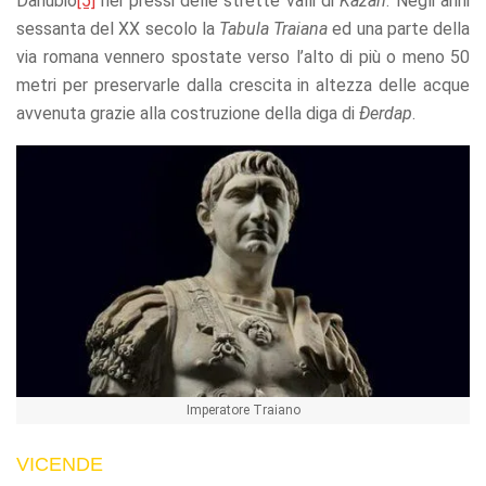
Danubio
[5]
nei pressi delle strette valli di
Kazan
. Negli anni
refuse these
sessanta del XX secolo la
Tabula Traiana
ed una parte della
cookies,
some
via romana vennero spostate verso l’alto di più o meno 50
functionality
metri per preservarle dalla crescita in altezza delle acque
will
avvenuta grazie alla costruzione della diga di
Ðerdap
.
disappear
from the
website.
Marketing
By sharing
your
interests
and
behavior as
you visit our
site, you
increase the
Imperatore Traiano
chance of
seeing
personalized
VICENDE
content and