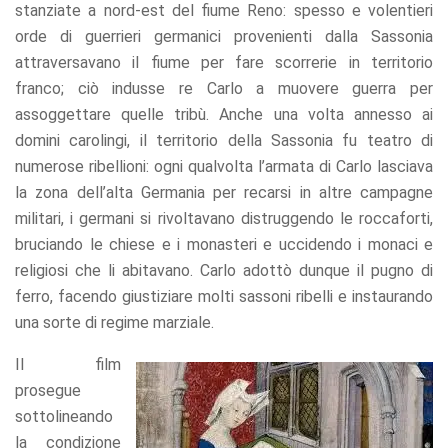
stanziate a nord-est del fiume Reno: spesso e volentieri
orde di guerrieri germanici provenienti dalla Sassonia
attraversavano il fiume per fare scorrerie in territorio
franco; ciò indusse re Carlo a muovere guerra per
assoggettare quelle tribù. Anche una volta annesso ai
domini carolingi, il territorio della Sassonia fu teatro di
numerose ribellioni: ogni qualvolta l’armata di Carlo lasciava
la zona dell’alta Germania per recarsi in altre campagne
militari, i germani si rivoltavano distruggendo le roccaforti,
bruciando le chiese e i monasteri e uccidendo i monaci e
religiosi che li abitavano. Carlo adottò dunque il pugno di
ferro, facendo giustiziare molti sassoni ribelli e instaurando
una sorte di regime marziale.
Il film
prosegue
sottolineando
la condizione