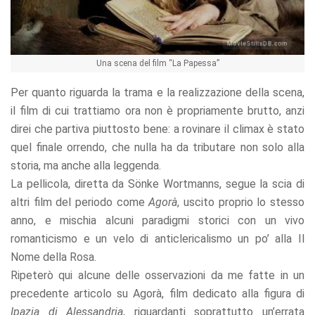
offers.
Una scena del film “La Papessa”
Per quanto riguarda la trama e la realizzazione della scena,
il film di cui trattiamo ora non è propriamente brutto, anzi
direi che partiva piuttosto bene: a rovinare il climax è stato
quel finale orrendo, che nulla ha da tributare non solo alla
storia, ma anche alla leggenda.
La pellicola, diretta da Sönke Wortmanns, segue la scia di
altri film del periodo come
Agorà
, uscito proprio lo stesso
anno, e mischia alcuni paradigmi storici con un vivo
romanticismo e un velo di anticlericalismo un po’ alla Il
Nome della Rosa.
Ripeterò qui alcune delle osservazioni da me fatte in un
precedente articolo su Agorà, film dedicato alla figura di
Ipazia di Alessandria
, riguardanti soprattutto un’errata