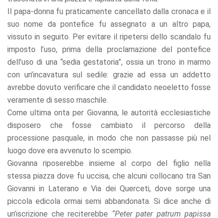
Il papa-donna fu praticamente cancellato dalla cronaca e il
suo nome da pontefice fu assegnato a un altro papa,
vissuto in seguito. Per evitare il ripetersi dello scandalo fu
imposto l’uso, prima della proclamazione del pontefice
dell’uso di una “sedia gestatoria”, ossia un trono in marmo
con un’incavatura sul sedile: grazie ad essa un addetto
avrebbe dovuto verificare che il candidato neoeletto fosse
veramente di sesso maschile.
Come ultima onta per Giovanna, le autorità ecclesiastiche
disposero che fosse cambiato il percorso della
processione pasquale, in modo che non passasse più nel
luogo dove era avvenuto lo scempio.
Giovanna riposerebbe insieme al corpo del figlio nella
stessa piazza dove fu uccisa, che alcuni collocano tra San
Giovanni in Laterano e Via dei Querceti, dove sorge una
piccola edicola ormai semi abbandonata. Si dice anche di
un’iscrizione che reciterebbe
“Peter pater patrum papissa