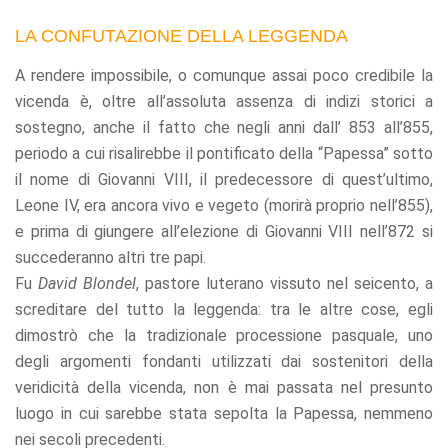
LA CONFUTAZIONE DELLA LEGGENDA
A rendere impossibile, o comunque assai poco credibile la
vicenda è, oltre all’assoluta assenza di indizi storici a
sostegno, anche il fatto che negli anni dall’ 853 all’855,
periodo a cui risalirebbe il pontificato della “Papessa” sotto
il nome di Giovanni VIII, il predecessore di quest’ultimo,
Leone IV, era ancora vivo e vegeto (morirà proprio nell’855),
e prima di giungere all’elezione di Giovanni VIII nell’872 si
succederanno altri tre papi.
Fu
David Blondel
, pastore luterano vissuto nel seicento, a
screditare del tutto la leggenda: tra le altre cose, egli
dimostrò che la tradizionale processione pasquale, uno
degli argomenti fondanti utilizzati dai sostenitori della
veridicità della vicenda, non è mai passata nel presunto
luogo in cui sarebbe stata sepolta la Papessa, nemmeno
nei secoli precedenti.