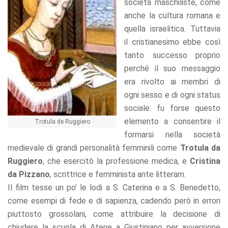
società maschiliste, come
anche la cultura romana e
quella israelitica. Tuttavia
il cristianesimo ebbe così
tanto successo proprio
perché il suo messaggio
era rivolto ai membri di
ogni sesso e di ogni status
sociale: fu forse questo
elemento a consentire il
Trotula de Ruggiero
formarsi nella società
medievale di grandi personalità femminili come
Trotula da
Ruggiero
, che esercitò la professione medica, e
Cristina
da Pizzano
, scrittrice e femminista ante litteram.
Il film tesse un po’ le lodi a S. Caterina e a S. Benedetto,
come esempi di fede e di sapienza, cadendo però in errori
piuttosto grossolani, come attribuire la decisione di
chiudere la scuola di Atene a Giustiniano per avversione