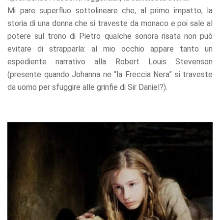
refuse these
Mi pare superfluo sottolineare che, al primo impatto, la
cookies,
storia di una donna che si traveste da monaco e poi sale al
some
functionality
potere sul trono di Pietro qualche sonora risata non può
will
evitare di strapparla: al mio occhio appare tanto un
disappear
espediente narrativo alla Robert Louis Stevenson
from the
website.
(presente quando Johanna ne “la Freccia Nera” si traveste
da uomo per sfuggire alle grinfie di Sir Daniel?).
Marketing
By sharing
your
interests
and
behavior as
you visit our
site, you
increase the
chance of
seeing
personalized
content and