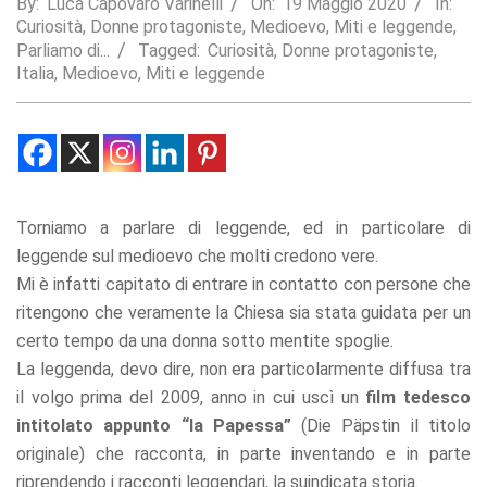
By:
Luca Capovaro Varinelli
On:
19 Maggio 2020
In:
Curiosità
,
Donne protagoniste
,
Medioevo
,
Miti e leggende
,
Statistics
Parliamo di...
Tagged:
Curiosità
,
Donne protagoniste
,
In order for
Italia
,
Medioevo
,
Miti e leggende
us to
improve the
website's
functionality
and
structure,
based on
how the
Torniamo a parlare di leggende, ed in particolare di
website is
leggende sul medioevo che molti credono vere.
used.
Mi è infatti capitato di entrare in contatto con persone che
ritengono che veramente la Chiesa sia stata guidata per un
Experience
certo tempo da una donna sotto mentite spoglie.
In order for
La leggenda, devo dire, non era particolarmente diffusa tra
our website
il volgo prima del 2009, anno in cui uscì un
film tedesco
to perform
as well as
intitolato appunto “la Papessa”
(Die Päpstin il titolo
possible
originale) che racconta, in parte inventando e in parte
during your
visit. If you
riprendendo i racconti leggendari, la suindicata storia.