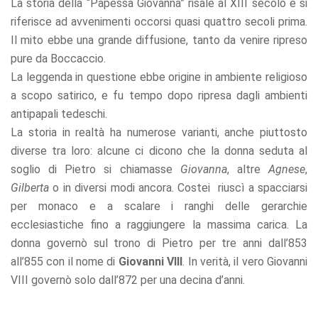
La storia della “Papessa Giovanna” risale al XIII secolo e si
riferisce ad avvenimenti occorsi quasi quattro secoli prima.
Il mito ebbe una grande diffusione, tanto da venire ripreso
pure da Boccaccio.
La leggenda in questione ebbe origine in ambiente religioso
a scopo satirico, e fu tempo dopo ripresa dagli ambienti
antipapali tedeschi.
La storia in realtà ha numerose varianti, anche piuttosto
diverse tra loro: alcune ci dicono che la donna seduta al
soglio di Pietro si chiamasse
Giovanna
, altre
Agnese
,
Gilberta
o in diversi modi ancora. Costei riuscì a spacciarsi
per monaco e a scalare i ranghi delle gerarchie
ecclesiastiche fino a raggiungere la massima carica. La
donna governò sul trono di Pietro per tre anni dall’853
all’855 con il nome di
Giovanni VIII
. In verità, il vero Giovanni
VIII governò solo dall’872 per una decina d’anni.