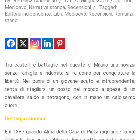
By:
Veronica Ambrosino
On:
25 Giugno 2020
In:
Libri
,
Medioevo
,
Narrativa storica
,
Recensioni
Tagged:
Statistics
Editoria indipendente
,
Libri
,
Medioevo
,
Recensioni
,
Romanzi
In order for
storici
us to
improve the
website's
functionality
and
structure,
based on
how the
Tra castelli e battaglie nel ducato di Milano una novizia
website is
senza famiglia e indomita si fa uomo per conquistare la
used.
libertà. Nei panni di un giovane acuto e intraprendente,
tenta di ritagliarsi un posto nel mondo a spese di un
Experience
cavaliere saldo e tetragono, con in mano un caldissimo
In order for
cuore.
our website
to perform
Dettaglio sinossi:
as well as
possible
È il 1387 quando Alma della Casa di Pietà raggiunge la Val
during your
visit. If you
d’Ossola, lasciando l’abbazia dove, sotto mentite spoglie,