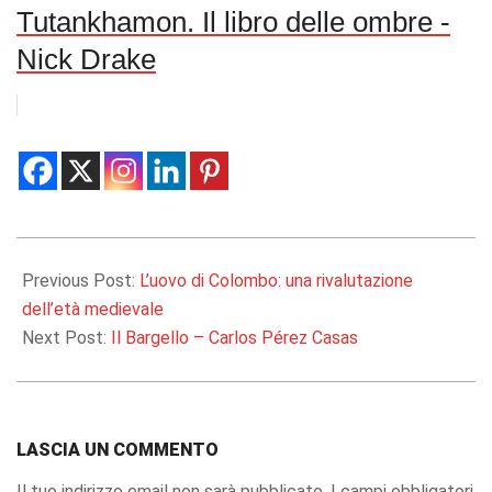
Tutankhamon. Il libro delle ombre -
Nick Drake
2020-
06-
Previous Post:
L’uovo di Colombo: una rivalutazione
25
dell’età medievale
Next Post:
Il Bargello – Carlos Pérez Casas
LASCIA UN COMMENTO
Il tuo indirizzo email non sarà pubblicato.
I campi obbligatori