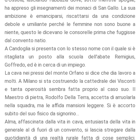
refuse these
ha appreso gli insegnamenti dei monaci di San Gallo. La sua
cookies,
some
ambizione è emanciparsi, riscattarsi da una condizione
functionality
debole e umiliante perché le femmine non sono buone a
will
niente, questo le dicevano le consorelle prima che fuggisse
disappear
from the
dal convento natio.
website.
A Candoglia si presenta con lo stesso nome con il quale si è
ritagliata un posto alla scuola dell’abate Remigius,
Goffredo, ed è in cerca di un impiego.
Marketing
By sharing
La cava nei pressi del monte Orfano si dice che dia lavoro a
your
molti. A Milano si sta costruendo la cattedrale dei Visconti
interests
e tanta operosità sembra fatta proprio al caso suo. Il
and
behavior as
Maestro di pietra, Rodolfo Della Terra, accetta di arruolarla
you visit our
nella squadra, ma le affida mansioni leggere. Si è accorto
site, you
subito del suo fisico da signorino…
increase the
chance of
Alma, affascinata dalla vita in cava, entusiasta della vita in
seeing
generale al di fuori di un convento, si lascia stregare dalla
personalized
quotidianità di una realtà rurale fatta di cose semplici.
content and