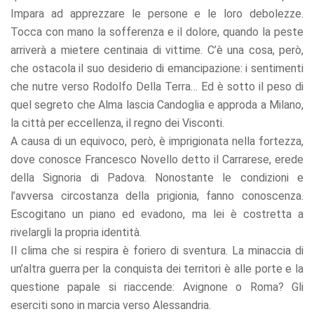
offers.
Impara ad apprezzare le persone e le loro debolezze.
Tocca con mano la sofferenza e il dolore, quando la peste
arriverà a mietere centinaia di vittime. C’è una cosa, però,
che ostacola il suo desiderio di emancipazione: i sentimenti
che nutre verso Rodolfo Della Terra… Ed è sotto il peso di
quel segreto che Alma lascia Candoglia e approda a Milano,
la città per eccellenza, il regno dei Visconti.
A causa di un equivoco, però, è imprigionata nella fortezza,
dove conosce Francesco Novello detto il Carrarese, erede
della Signoria di Padova. Nonostante le condizioni e
l’avversa circostanza della prigionia, fanno conoscenza.
Escogitano un piano ed evadono, ma lei è costretta a
rivelargli la propria identità.
Il clima che si respira è foriero di sventura. La minaccia di
un’altra guerra per la conquista dei territori è alle porte e la
questione papale si riaccende: Avignone o Roma? Gli
eserciti sono in marcia verso Alessandria.