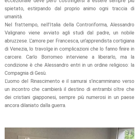
eccezionale deve però costringersi a essere sempre più
refuse these
spietato, estirpando dal proprio animo ogni traccia di
cookies,
some
umanità.
functionality
Nel frattempo, nell’Italia della Controriforma, Alessandro
will
Valignano viene avviato agli studi dal padre, un nobile
disappear
from the
abruzzese. L’amore per Francesca, un’apprendista cortigiana
website.
di Venezia, lo travolge in complicazioni che lo fanno finire in
carcere. Carlo Borromeo interviene a liberarlo, ma la
condizione è che Alessandro entri in un ordine religioso: la
Marketing
By sharing
Compagnia di Gesù.
your
L’uomo del Rinascimento e il samurai s’incamminano verso
interests
un incontro che cambierà il destino di entrambi oltre che
and
behavior as
dei cristiani giapponesi, sempre più numerosi in un paese
you visit our
ancora dilaniato dalla guerra.
site, you
increase the
chance of
seeing
personalized
content and