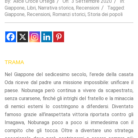
By:
Alice Croce Ortega
On:
3 Settembre 2020
In:
Giappone
,
Libri
,
Narrativa storica
,
Recensioni
Tagged:
Statistics
Giappone
,
Recensioni
,
Romanzi storici
,
Storia dei popoli
In order for
us to
improve the
website's
functionality
and
structure,
based on
TRAMA
how the
website is
Nel Giappone del sedicesimo secolo, l’erede della casata
used.
Oda riceve dal padre una missione impossibile: unificare il
paese. Nobunaga però continua a vivere da scapestrato,
Experience
senza curarsene, finché gli intrighi del fratello e la minaccia
In order for
di nemici esterni lo costringono a difendersi. Diventato
our website
to perform
famoso grazie all’inaspettata vittoria riportata contro gli
as well as
Imagawa, Nobunaga poco a poco si immedesima con il
possible
compito che gli tocca. Oltre a diventare uno stratega
during your
visit. If you