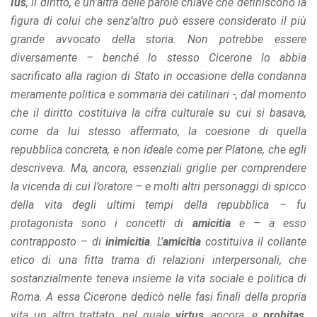
Ius
, il diritto, è un’altra delle parole chiave che definiscono la
figura di colui che senz’altro può essere considerato il più
grande avvocato della storia. Non potrebbe essere
diversamente – benché lo stesso Cicerone lo abbia
sacrificato alla ragion di Stato in occasione della condanna
meramente politica e sommaria dei catilinari -, dal momento
che il diritto costituiva la cifra culturale su cui si basava,
come da lui stesso affermato, la coesione di quella
repubblica concreta, e non ideale come per Platone, che egli
descriveva. Ma, ancora, essenziali griglie per comprendere
la vicenda di cui l’oratore – e molti altri personaggi di spicco
della vita degli ultimi tempi della repubblica – fu
protagonista sono i concetti di
amicitia
e – a esso
contrapposto – di
inimicitia
. L’
amicitia
costituiva il collante
etico di una fitta trama di relazioni interpersonali, che
sostanzialmente teneva insieme la vita sociale e politica di
Roma. A essa Cicerone dedicò nelle fasi finali della propria
vita un altro trattato, nel quale
virtus
, ancora, e
probitas
,