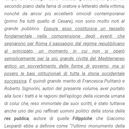
offers.
secondo piano dalla fama di oratore e letterato della vittima,
nonché da ancor più eccellenti omicidi contemporanei
(primo fra tutti quello di Cesare), non sono molto noti al
grande pubblico.
Eppure, esso costituisce un tassello
fondamentale nella comprensione degli eventi che
segnarono per Roma il passaggio dal regime repubblicano
al principato, un momento in cui non si operò
semplicemente per la più grande civiltà del Mediterraneo
antico un sovvertimento delle forme di governo, ma si
posero le basi istituzionali di tutta la storia occidentale
successiva
. È quindi grande merito di Francesca Pulitanò e
Roberto Signorini, autori del presente volume, aver portato
alla luce i tratti e le ragioni dell’epilogo della vicenda umana
di colui che, reso immortale dai suoi scritti, è stato tuttavia
anche uno dei più raffinati uomini politici della storia della
res publica
, autore di quelle
Filippiche
che Giacomo
Leopardi ebbe a definire come “l’ultimo monumento della