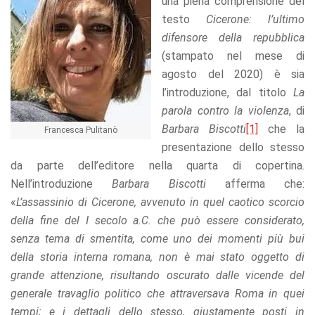
una piena comprensione del
refuse these
testo
Cicerone: l’ultimo
cookies,
some
difensore della repubblica
functionality
(stampato nel mese di
will
agosto del 2020) è sia
disappear
from the
l’introduzione, dal titolo
La
website.
parola contro la violenza
, di
Barbara Biscotti
[1]
che la
Francesca Pulitanò
presentazione dello stesso
Marketing
By sharing
da parte dell’editore nella quarta di copertina.
your
Nell’introduzione
Barbara Biscotti
afferma che:
interests
«
L’assassinio di Cicerone, avvenuto in quel caotico scorcio
and
behavior as
della fine del I secolo a.C. che può essere considerato,
you visit our
senza tema di smentita, come uno dei momenti più bui
site, you
della storia interna romana, non è mai stato oggetto di
increase the
chance of
grande attenzione, risultando oscurato dalle vicende del
seeing
generale travaglio politico che attraversava Roma in quei
personalized
content and
tempi; e i dettagli dello stesso, giustamente posti in