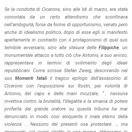
Se la condotta di Cicerone, sino alle Idi di marzo, era stata
connotata da un certo attendismo che sconfinava
nell’ambiguità, forse da forme di opportunismo, venato però
anche di idealismo politico, dopo di esse egli si manifestò
apertamente in contrasto con il protagonismo di quel suo
temibile avversario, sino alla stesura delle
Filippiche
, un
monumentale attacco a tutto ciò che Antonio, a suo avviso,
rappresentava in termini di svilimento degli ideali
repubblicani. Come scrisse Stefan Zweig, descrivendo nel
suo
Momenti fatali
il tragico epilogo dell’assassinio di
Cicerone con l’esposizione sui Rostri, per volontà di
Antonio, del capo e delle mani mozzate, “… nessuna
invettiva contro la brutalità, l’illegalità e la smania di potere
proferita dal grande oratore su questa tribuna ha mai
denunciato in modo così eloquente il male eterno della
violenza … Nessuno dei presenti osa protestare …, ma
angosciati, col cuore stretto in una morsa, abbassano lo