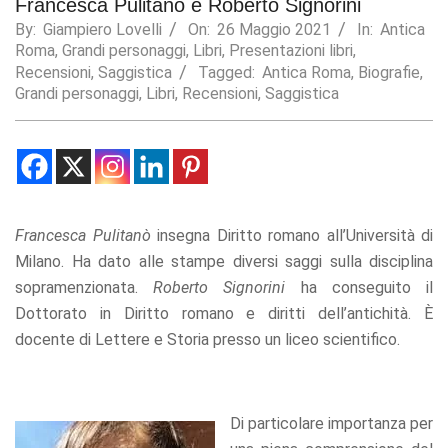
Francesca Pulitanò e Roberto Signorini
By:
Giampiero Lovelli
On:
26 Maggio 2021
In:
Antica
Statistics
Roma
,
Grandi personaggi
,
Libri
,
Presentazioni libri
,
In order for
us to
Recensioni
,
Saggistica
Tagged:
Antica Roma
,
Biografie
,
improve the
Grandi personaggi
,
Libri
,
Recensioni
,
Saggistica
website's
functionality
and
structure,
based on
how the
website is
Francesca Pulitanò
insegna Diritto romano all’Università di
used.
Milano. Ha dato alle stampe diversi saggi sulla disciplina
sopramenzionata.
Roberto Signorini
ha conseguito il
Experience
Dottorato in Diritto romano e diritti dell’antichità. È
In order for
docente di Lettere e Storia presso un liceo scientifico.
our website
to perform
as well as
possible
Di particolare importanza per
during your
visit. If you