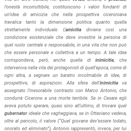
l’onestà incorruttibile, costituiscono i valori fondanti di
un’idea di amicizia che nella prospettiva ciceroniana
travalica tanto la dimensione politica quanto quella
strettamente individuale. L’
amicitia
diviene così una
condizione esistenziale che deve investire la persona di
quel ruolo centrale e responsabile, in una vita che non può
che essere personale e collettiva a un tempo. A tale idea
corrispondeva, però, anche quella di
inimicitia
, che
interveniva nella vita dei protagonisti di quell’epoca, come di
ogni altra, a segnare un baratro incolmabile di idee, di
prospettive, di aspirazioni. Alla sfera dell’
inimicitia
va
assegnato l’inesorabile contrasto con Marco Antonio, che
condurrà Cicerone a una morte terribile. Se in Cesare egli
aveva potuto sperare, quasi sino all’ultimo, di trovare quel
gubernator
ideale che vagheggiava, se in Ottaviano vedeva,
oltre al pericolo, il valore (“Quel giovane dev’essere lodato,
onorato ed eliminato”), Antonio rappresentò, invece, per lui