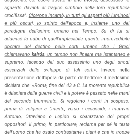
sguardo davanti al tragico simbolo della loro repubblica
crocifissa”.
Cicerone incarnò, in tutti gli aspetti più luminosi
e più oscuri, lo spirito dell’epoca e, insieme, uno dei
paradigmi dell’animo umano nel Tempo. Su di lui si
addensò la nube di quell’implacabile quanto imprevedibile
operare del destino nelle sorti umane che i Greci
chiamavano
kairós
, un tempo non lineare ma istantaneo e
supremo, facendo del suo assassinio uno degli snodi
essenziali dello sviluppo di tali sorti
». Invece nella
presentazione dell’opera da parte dell’editore il medesimo
dichiara che: «
Roma, fine del 43 a.C. La morente repubblica
è dilaniata dalle guerre civili e il potere è passato nelle mani
del secondo triumvirato. Si regolano i conti in sospeso:
prima di volgersi a Oriente, verso i cesaricidi, i triumviri
Antonio, Ottaviano e Lepido si sbarazzano dei propri
oppositori. Il primo, in particolare, reclama per sé la testa
dell’uomo che ha osato contrastarne i piani e che in troppe