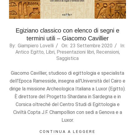
Egiziano classico con elenco di segni e
termini utili – Giacomo Cavillier
2020-
By:
Giampiero Lovelli
On:
23 Settembre 2020
In:
Antico Egitto
,
Libri
,
Presentazioni libri
,
Recensioni
,
09-
Saggistica
23
Giacomo Cavillier, studioso di egittologia e specialista
dell’Epoca Ramesside, insegna all’Università del Cairo e
dirige la missione Archeologica Italiana a Luxor (Egitto).
È direttore del Progetto Shardana in Sardegna e in
Corsica oltreché del Centro Studi di Egittologia e
Civiltà Copta J.F. Champollion con sedi a Genova e a
Luxor.
CONTINUA A LEGGERE