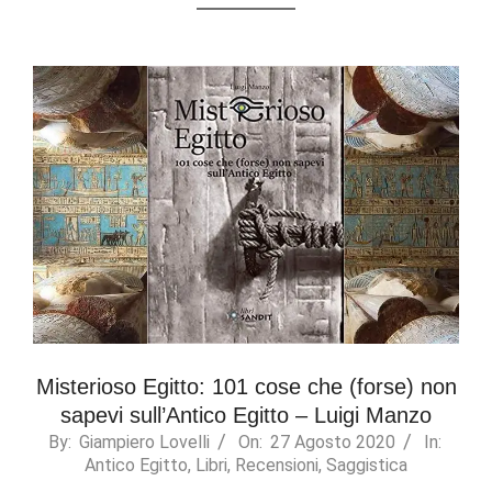
Misterioso Egitto: 101 cose che (forse) non
sapevi sull’Antico Egitto – Luigi Manzo
2020-
By:
Giampiero Lovelli
On:
27 Agosto 2020
In:
Antico Egitto
,
Libri
,
Recensioni
,
Saggistica
08-