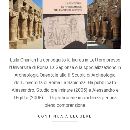
Statistics
In order for
us to
improve the
website's
functionality
and
structure,
based on
how the
Laila Ohanian ha conseguito la laurea in Lettere presso
website is
l’Università di Roma La Sapienza e la specializzazione in
used.
Archeologia Orientale alla II Scuola di Archeologia
dell’Università di Roma La Sapienza. Ha pubblicato
Experience
Alessandro. Studio preliminare (2005) e Alessandro e
In order for
l’Egitto (2008). Di particolare importanza per una
our website
piena comprensione
to perform
as well as
CONTINUA A LEGGERE
possible
during your
visit. If you