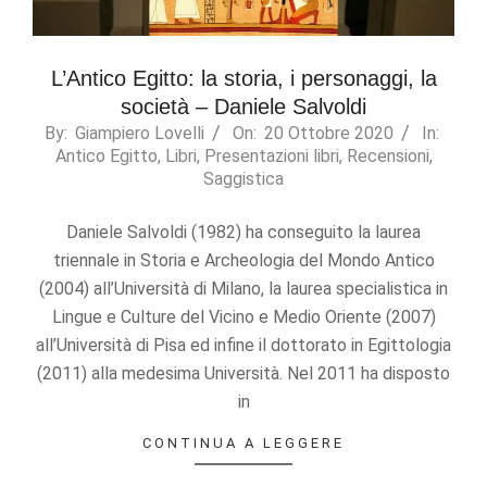
L’Antico Egitto: la storia, i personaggi, la
società – Daniele Salvoldi
2020-
By:
Giampiero Lovelli
On:
20 Ottobre 2020
In:
Antico Egitto
,
Libri
,
Presentazioni libri
,
Recensioni
,
10-
Saggistica
20
Daniele Salvoldi (1982) ha conseguito la laurea
triennale in Storia e Archeologia del Mondo Antico
(2004) all’Università di Milano, la laurea specialistica in
Lingue e Culture del Vicino e Medio Oriente (2007)
all’Università di Pisa ed infine il dottorato in Egittologia
(2011) alla medesima Università. Nel 2011 ha disposto
in
CONTINUA A LEGGERE