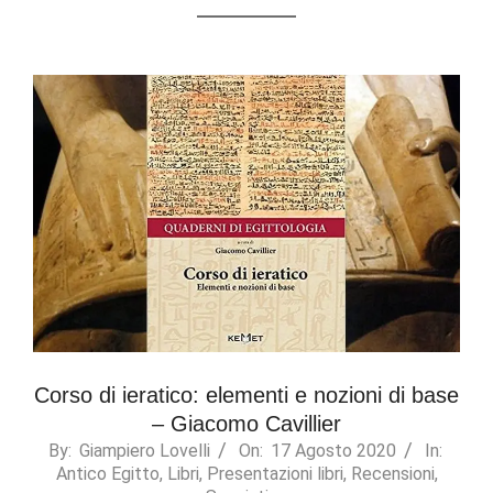
Corso di ieratico: elementi e nozioni di base
– Giacomo Cavillier
2020-
By:
Giampiero Lovelli
On:
17 Agosto 2020
In:
Antico Egitto
,
Libri
,
Presentazioni libri
,
Recensioni
,
08-