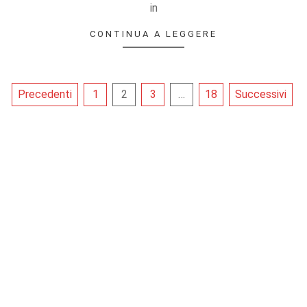
in
CONTINUA A LEGGERE
Paginazione
Precedenti
1
2
3
…
18
Successivi
degli
articoli