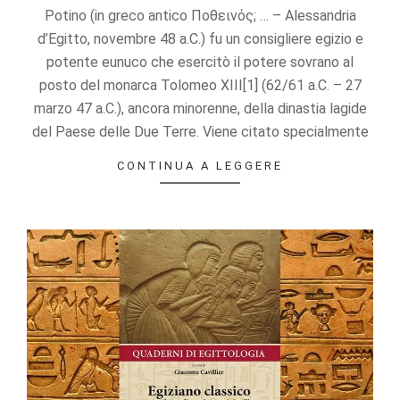
Potino (in greco antico Ποθεινός; … – Alessandria
d’Egitto, novembre 48 a.C.) fu un consigliere egizio e
potente eunuco che esercitò il potere sovrano al
posto del monarca Tolomeo XIII[1] (62/61 a.C. – 27
marzo 47 a.C.), ancora minorenne, della dinastia lagide
del Paese delle Due Terre. Viene citato specialmente
CONTINUA A LEGGERE