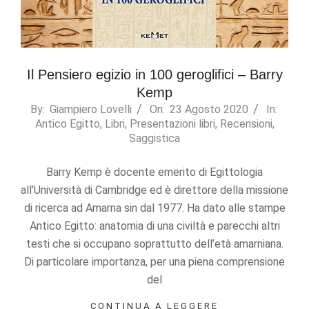
Il Pensiero egizio in 100 geroglifici – Barry
Kemp
2020-
By:
Giampiero Lovelli
On:
23 Agosto 2020
In:
Antico Egitto
,
Libri
,
Presentazioni libri
,
Recensioni
,
08-
Saggistica
23
Barry Kemp è docente emerito di Egittologia
all’Università di Cambridge ed è direttore della missione
di ricerca ad Amarna sin dal 1977. Ha dato alle stampe
Antico Egitto: anatomia di una civiltà e parecchi altri
testi che si occupano soprattutto dell’età amarniana.
Di particolare importanza, per una piena comprensione
del
CONTINUA A LEGGERE