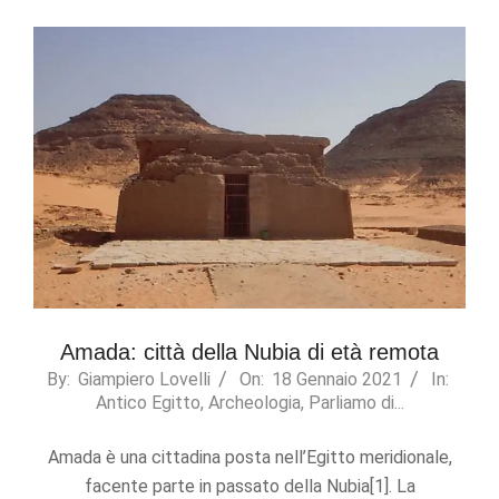
refuse these
cookies,
some
functionality
will
disappear
from the
website.
Marketing
By sharing
your
interests
and
behavior as
Amada: città della Nubia di età remota
you visit our
2021-
By:
Giampiero Lovelli
On:
18 Gennaio 2021
In:
site, you
Antico Egitto
,
Archeologia
,
Parliamo di...
01-
increase the
chance of
18
seeing
Amada è una cittadina posta nell’Egitto meridionale,
personalized
facente parte in passato della Nubia[1]. La
content and