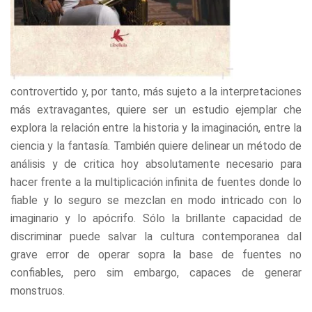
refuse these
cookies,
some
functionality
will
disappear
from the
controvertido y, por tanto, más sujeto a la interpretaciones
website.
más extravagantes, quiere ser un estudio ejemplar che
explora la relación entre la historia y la imaginación, entre la
ciencia y la fantasía. También quiere delinear un método de
Marketing
By sharing
análisis y de critica hoy absolutamente necesario para
your
hacer frente a la multiplicación infinita de fuentes donde lo
interests
fiable y lo seguro se mezclan en modo intricado con lo
and
behavior as
imaginario y lo apócrifo. Sólo la brillante capacidad de
you visit our
discriminar puede salvar la cultura contemporanea dal
site, you
grave error de operar sopra la base de fuentes no
increase the
chance of
confiables, pero sim embargo, capaces de generar
seeing
monstruos.
personalized
content and