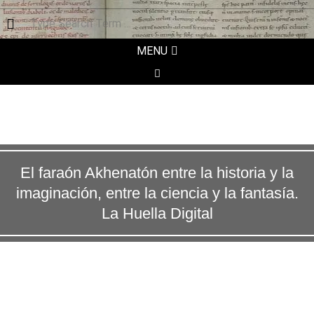
Search
Secondary
MENU
Navigation
SEARCH
Menu
El faraón Akhenatón entre la historia y la
Necessary
imaginación, entre la ciencia y la fantasía.
These
cookies are
La Huella Digital
not
optional.
They are
needed for
the website
to function.