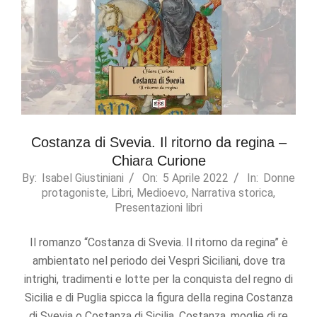
Costanza di Svevia. Il ritorno da regina –
Chiara Curione
2022-
By:
Isabel Giustiniani
On:
5 Aprile 2022
In:
Donne
protagoniste
,
Libri
,
Medioevo
,
Narrativa storica
,
04-
Presentazioni libri
05
Il romanzo “Costanza di Svevia. Il ritorno da regina” è
ambientato nel periodo dei Vespri Siciliani, dove tra
intrighi, tradimenti e lotte per la conquista del regno di
Sicilia e di Puglia spicca la figura della regina Costanza
di Svevia o Costanza di Sicilia. Costanza, moglie di re