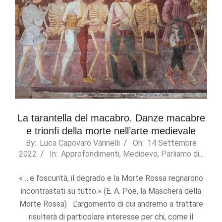
La tarantella del macabro. Danze macabre
e trionfi della morte nell’arte medievale
2022-
By:
Luca Capovaro Varinelli
On:
14 Settembre
2022
In:
Approfondimenti
,
Medioevo
,
Parliamo di...
09-
14
« …e l’oscurità, il degrado e la Morte Rossa regnarono
incontrastati su tutto.» (E. A. Poe, la Maschera della
Morte Rossa) L’argomento di cui andremo a trattare
risulterà di particolare interesse per chi, come il