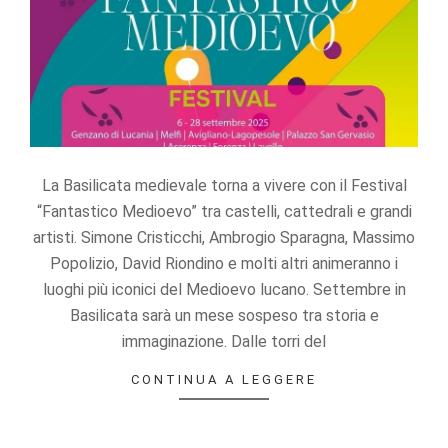
Statistics
In order for
us to
improve the
website's
functionality
and
structure,
based on
La Basilicata medievale torna a vivere con il Festival
how the
“Fantastico Medioevo” tra castelli, cattedrali e grandi
website is
artisti. Simone Cristicchi, Ambrogio Sparagna, Massimo
used.
Popolizio, David Riondino e molti altri animeranno i
luoghi più iconici del Medioevo lucano. Settembre in
Experience
Basilicata sarà un mese sospeso tra storia e
In order for
immaginazione. Dalle torri del
our website
to perform
CONTINUA A LEGGERE
as well as
possible
during your
visit. If you