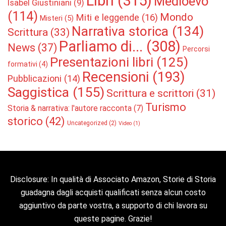
Libri
(315)
Medioevo
Isabel Giustiniani
(9)
(114)
Mondo
Miti e leggende
(16)
Misteri
(5)
Narrativa storica
(134)
Scrittura
(33)
Parliamo di...
(308)
News
(37)
Percorsi
Presentazioni libri
(125)
formativi
(4)
Recensioni
(193)
Pubblicazioni
(14)
Saggistica
(155)
Scrittura e scrittori
(31)
Turismo
Storia & narrativa: l'autore racconta
(7)
storico
(42)
Uncategorized
(2)
Video
(1)
Disclosure: In qualità di Associato Amazon, Storie di Storia
guadagna dagli acquisti qualificati senza alcun costo
aggiuntivo da parte vostra, a supporto di chi lavora su
queste pagine. Grazie!