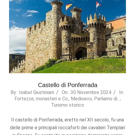
Castello di Ponferrada
2024-
By:
Isabel Giustiniani
On:
30 Novembre 2024
In:
Fortezze, monasteri e Co.
,
Medioevo
,
Parliamo di...
,
11-
Turismo storico
30
Il castello di Ponferrada, eretto nel XII secolo, fu una
delle prime e principali roccaforti dei cavalieri Templari