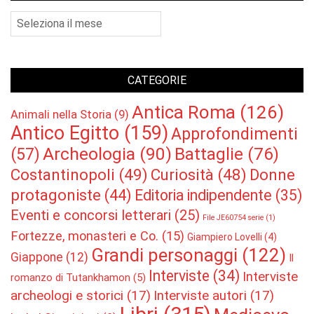
Archivio
CATEGORIE
Antica Roma
(126)
Animali nella Storia
(9)
Antico Egitto
(159)
Approfondimenti
Archeologia
(90)
Battaglie
(76)
(57)
Costantinopoli
(49)
Curiosità
(48)
Donne
protagoniste
(44)
Editoria indipendente
(35)
Eventi e concorsi letterari
(25)
File JE60754 serie
(1)
Fortezze, monasteri e Co.
(15)
Giampiero Lovelli
(4)
Grandi personaggi
(122)
Giappone
(12)
Il
Interviste
(34)
Interviste
romanzo di Tutankhamon
(5)
archeologi e storici
(17)
Interviste autori
(17)