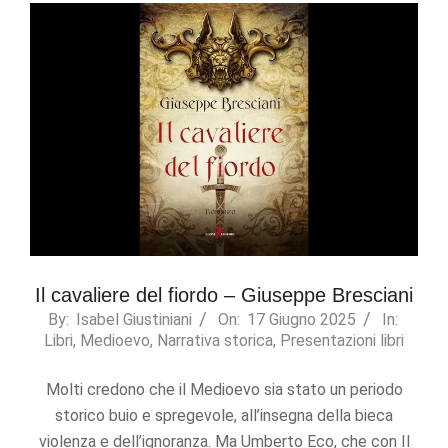
refuse these
cookies,
some
functionality
will
disappear
from the
website.
Marketing
By sharing
your
interests
and
Il cavaliere del fiordo – Giuseppe Bresciani
behavior as
2025-
By:
Isabel Giustiniani
On:
17 Giugno 2025
In:
you visit our
Libri
,
Medioevo
,
Narrativa storica
,
Presentazioni libri
06-
site, you
increase the
17
chance of
Molti credono che il Medioevo sia stato un periodo
seeing
storico buio e spregevole, all’insegna della bieca
personalized
violenza e dell’ignoranza. Ma Umberto Eco, che con Il
content and