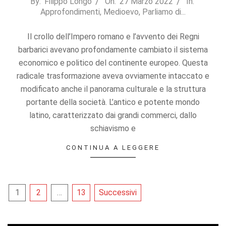
2022-
By:
Filippo Longo
On:
27 Marzo 2022
In:
Approfondimenti
,
Medioevo
,
Parliamo di...
03-
27
Il crollo dell’Impero romano e l’avvento dei Regni
barbarici avevano profondamente cambiato il sistema
economico e politico del continente europeo. Questa
radicale trasformazione aveva ovviamente intaccato e
modificato anche il panorama culturale e la struttura
portante della società. L’antico e potente mondo
latino, caratterizzato dai grandi commerci, dallo
schiavismo e
CONTINUA A LEGGERE
Paginazione
1
2
…
13
Successivi
degli