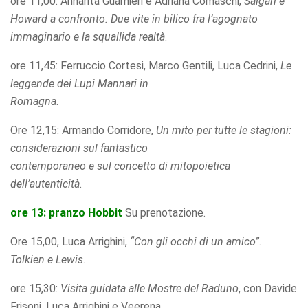
ore 11,00: Annarita Guarnieri e Adriana Comaschi,
Salgari e
Howard a confronto. Due vite in
bilico fra l’agognato
immaginario e la squallida realtà
.
ore 11,45: Ferruccio Cortesi, Marco Gentili, Luca Cedrini,
Le
leggende dei Lupi Mannari in
Romagna
.
Ore 12,15: Armando Corridore,
Un mito per tutte le stagioni:
considerazioni sul fantastico
contemporaneo e sul concetto di mitopoietica
dell’autenticità.
ore 13: pranzo Hobbit
Su prenotazione.
Ore 15,00, Luca Arrighini,
“Con gli occhi di un amico”.
Tolkien e Lewis
.
ore 15,30:
Visita guidata alle Mostre del Raduno
, con Davide
Frisoni, Luca Arrighini e Veerena..