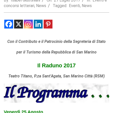
By:
Isabel Giustiniani
On:
27 Luglio 2017
In:
Eventi e
concorsi letterari
,
News
Tagged:
Eventi
,
News
Statistics
In order for
us to
improve the
website's
functionality
and
Con il Contributo e il Patrocinio della Segreteria di Stato
structure,
based on
how the
per il Turismo della Repubblica di San Marino
website is
used.
Il Raduno 2017
Teatro Titano, P.za
Sant’Agata
, San Marino Città (RSM)
Experience
In order for
our website
to perform
as well as
possible
during your
visit. If you
Venerdì 25 Agosto