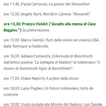
offers.
ore 11,45, Paola Cartoceti,
La genesi del Silmarillion
.
ore 12,30, Angelo Berti,
Novità in Libreria:
“
Nonaroth
“.
ore 13,30
: Pranzo Hobbit (“
Assalto alla mensa di Casa
Baggins.
”)
Su prenotazione.
ore 15:30: Marco Gentili,
I furti delle storie nel cinema USA,
dalle Termopili a Hobbiville.
ore 16,30: Adriana Comaschi,
L’ofermode di Beorhtnoth:
dall’antico poema “La battaglia di
Maldon” al tolkieniano “Il
ritorno di Beorhtnoth figlio di Beorthhelm”.
ore 17,30: Chiara Nejrotti,
Il potere delle storie
.
ore 18,30: Luisa Paglieri,
Un futuro tolkieniano, tutto da
costruire
.
ore 19,00:
Visita guidata alle Mostre del Raduno
, con Davide