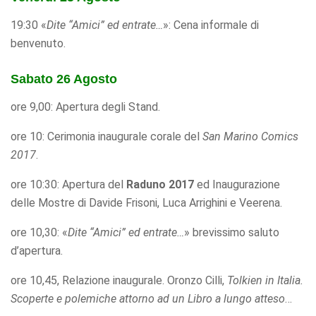
refuse these
cookies,
19:30 «
Dite “Amici” ed entrate…
»: Cena informale di
some
benvenuto.
functionality
will
disappear
Sabato 26 Agosto
from the
website.
ore 9,00: Apertura degli Stand.
ore 10: Cerimonia inaugurale corale del
San Marino Comics
Marketing
2017
.
By sharing
your
ore 10:30: Apertura del
Raduno 2017
ed Inaugurazione
interests
delle Mostre di Davide Frisoni, Luca Arrighini e Veerena.
and
behavior as
you visit our
ore 10,30: «
Dite “Amici” ed entrate…
» brevissimo saluto
site, you
d’apertura.
increase the
chance of
ore 10,45, Relazione inaugurale. Oronzo Cilli,
Tolkien in Italia.
seeing
Scoperte e polemiche attorno ad un Libro a
lungo atteso
…
personalized
content and