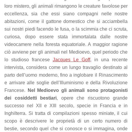
refuse these
loro mistero, gli animali rimangono le creature favolose per
cookies,
eccellenza, sia che essi siano compagni nelle nostre
some
functionality
abitazioni, come il gattone domestico che si acciambella
will
sui nostri piedi facendo le fusa, o la scimmia che ci scruta,
disappear
curiosa, dopo essere stata immortalata dalle nostre
from the
website.
videocamere nella foresta equatoriale. A maggior ragione
ciò avviene per gli animali nel Medioevo, quel periodo che
lo studioso francese
Jacques Le Goff
, in una recente
Marketing
intervista, considera come un lungo travaglio destinato al
By sharing
your
parto dell’uomo moderno, fino a inglobare il Rinascimento
interests
e arrivare alle soglie dell’Illuminismo e della Rivoluzione
and
Francese.
Nel Medioevo gli animali sono protagonisti
behavior as
you visit our
dei cosiddetti bestiari
, opere che riscuotono grande
site, you
successo nel XII e XIII secolo, specie in Francia e in
increase the
chance of
Inghilterra. Si tratta di compilazioni spesso miniate, il cui
seeing
scopo è descrivere le proprietà di un certo numero di
personalized
bestie, secondo quel che si conosce o si immagina, onde
content and