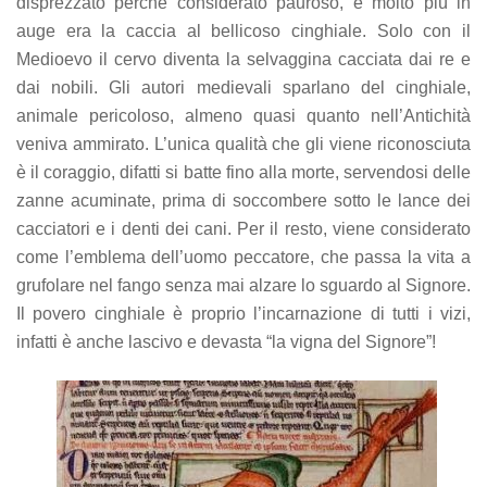
disprezzato perché considerato pauroso, e molto più in
auge era la caccia al bellicoso cinghiale. Solo con il
Medioevo il cervo diventa la selvaggina cacciata dai re e
dai nobili. Gli autori medievali sparlano del cinghiale,
animale pericoloso, almeno quasi quanto nell’Antichità
veniva ammirato. L’unica qualità che gli viene riconosciuta
è il coraggio, difatti si batte fino alla morte, servendosi delle
zanne acuminate, prima di soccombere sotto le lance dei
cacciatori e i denti dei cani. Per il resto, viene considerato
come l’emblema dell’uomo peccatore, che passa la vita a
grufolare nel fango senza mai alzare lo sguardo al Signore.
Il povero cinghiale è proprio l’incarnazione di tutti i vizi,
infatti è anche lascivo e devasta “la vigna del Signore”!