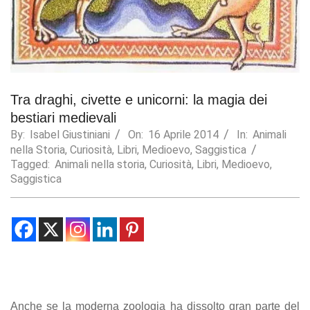
Statistics
In order for
us to
improve the
website's
functionality
Tra draghi, civette e unicorni: la magia dei
and
structure,
bestiari medievali
based on
By:
Isabel Giustiniani
On:
16 Aprile 2014
In:
Animali
how the
nella Storia
,
Curiosità
,
Libri
,
Medioevo
,
Saggistica
website is
Tagged:
Animali nella storia
,
Curiosità
,
Libri
,
Medioevo
,
used.
Saggistica
Experience
In order for
our website
to perform
as well as
possible
during your
visit. If you
Anche se la moderna zoologia ha dissolto gran parte del