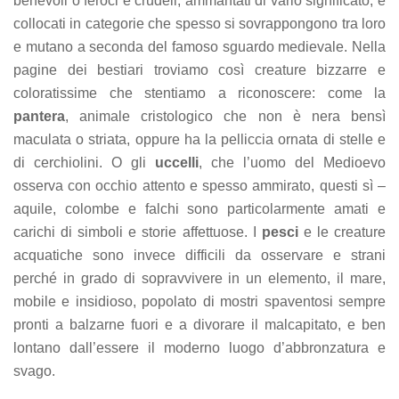
benevoli o feroci e crudeli, ammantati di vario significato, e
collocati in categorie che spesso si sovrappongono tra loro
e mutano a seconda del famoso sguardo medievale. Nella
pagine dei bestiari troviamo così creature bizzarre e
coloratissime che stentiamo a riconoscere: come la
pantera
, animale cristologico che non è nera bensì
maculata o striata, oppure ha la pelliccia ornata di stelle e
di cerchiolini. O gli
uccelli
, che l’uomo del Medioevo
osserva con occhio attento e spesso ammirato, questi sì –
aquile, colombe e falchi sono particolarmente amati e
carichi di simboli e storie affettuose. I
pesci
e le creature
acquatiche sono invece difficili da osservare e strani
perché in grado di sopravvivere in un elemento, il mare,
mobile e insidioso, popolato di mostri spaventosi sempre
pronti a balzarne fuori e a divorare il malcapitato, e ben
lontano dall’essere il moderno luogo d’abbronzatura e
svago.