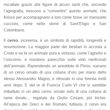
riscattato grazie alle figure di alcuni santi che, secondo
l’agiografia, riescono a “convertire” questo animale, che
finisce per accompagnarsi a loro come fosse un mansueto
cucciolo, come nelle storie di Sant’Eligio e San
Colombano.
Il
cervo
, viceversa, è un simbolo di rapidità, longevità e
resurrezione. La maggior parte dei bestiari lo accosta a
Cristo e ne fa un animale puro e virtuoso, come l’agnello e
l’unicorno, e insistono parecchio sulle virtù medicinali
dell’animale. Riprendendo un aneddoto di Plinio, narrano
di un cervo ornato di una collana d’oro per mano dello
stesso Alessandro Magno, e ritrovato in una foresta molti
anni dopo. E del re di Francia Carlo VI che si sarebbe
imbattuto in un altro cervo, ornato solo di una collana di
rame dorato… regalata da Giulio Cesare, più tirchio.
All’epoca dei Greci e dei Romani, tuttavia, il cervo era