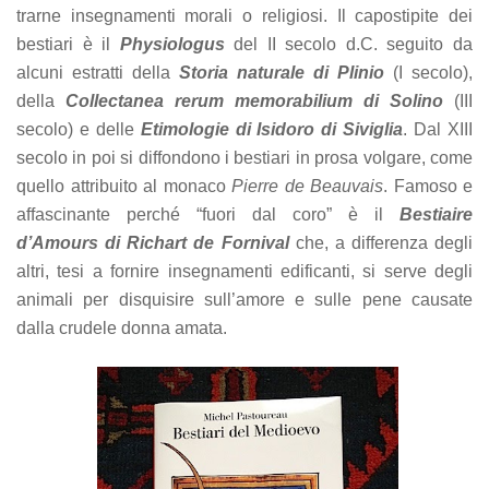
offers.
trarne insegnamenti morali o religiosi. Il capostipite dei
bestiari è il
Physiologus
del II secolo d.C. seguito da
alcuni estratti della
Storia naturale di Plinio
(I secolo),
della
Collectanea rerum memorabilium di Solino
(III
secolo) e delle
Etimologie di Isidoro di Siviglia
. Dal XIII
secolo in poi si diffondono i bestiari in prosa volgare, come
quello attribuito al monaco
Pierre de Beauvais
. Famoso e
affascinante perché “fuori dal coro” è il
Bestiaire
d’Amours di Richart de Fornival
che, a differenza degli
altri, tesi a fornire insegnamenti edificanti, si serve degli
animali per disquisire sull’amore e sulle pene causate
dalla crudele donna amata.