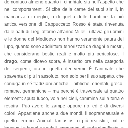
demoniaco almeno quanto il cinghiale sia nell’aspetto che
nei comportamenti. Si ciba della carne dei suoi simili, in
mancanza di meglio, o di quella delle bambine: la più
antica versione di Cappuccetto Rosso è stata rinvenuta
dalle parti di Liegi attorno all’anno Mille! Tuttavia gli uomini
e le donne del Medioevo non hanno veramente paura del
lupo, quanto sono addirittura terrorizzati da draghi e mostri,
che considerano bestie reali e molto più pericolose. Il
drago
, come dicevo sopra, è inserito ora nella categoria
dei serpenti, ora in quella dei vermi. È l’animale che
spaventa di più in assoluto, non solo per il suo aspetto, che
coniuga in sé tradizioni antiche – bibliche, orientali, greco-
romane, germaniche – ma perché è trasversale ai quattro
elementi: sputa fuoco, vola nei cieli, cammina sulla terra e
respira. Può avere le zampe oppure no, ed è di diversi
colori. Appartiene anche a due mondi, il soprannaturale e
quello terreno.
Animali fantasiosi o più realistici, miti e