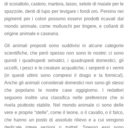
di scoiattolo, castoro, martora, tasso, setole di maiale per le
spazzole, denti di lupo per levigare i fondi oro. Persino nei
pigmenti per i colori possono esservi prodotti ricavati dal
mondo animale, come molluschi per tingere, e collanti di
origine animale e casearia.
Gli animali proposti sono suddivisi in alcune categorie
scientifiche, che però spesso non sono le nostre: ci sono
quindi i quadrupedi selvatici, i quadrupedi domestici, gli
uccelli, i pesci e le creature acquatiche, i serpenti e i vermi
(in questi ultimi sono compresi il drago e la formica!).
Anche gli animali considerati domestici non sono gli stessi
che popolano le nostre case oggigiorno. I redattori
seguono inoltre una classifica nelle preferenze che si
rivela piuttosto stabile. Nel mondo animale ci sono delle
vere e proprie “stelle”, come il leone, o il cavallo, o il falco,
che hanno un posto di assoluto rilievo e a cui vengono
dedicate intere sezioni o trattati. Spesso essi sono