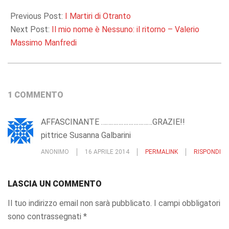
2014-
04-
Previous Post:
I Martiri di Otranto
16
Next Post:
Il mio nome è Nessuno: il ritorno – Valerio
Massimo Manfredi
1 COMMENTO
AFFASCINANTE …………………………GRAZIE!!
pittrice Susanna Galbarini
ANONIMO
16 APRILE 2014
PERMALINK
RISPONDI
LASCIA UN COMMENTO
Il tuo indirizzo email non sarà pubblicato.
I campi obbligatori
sono contrassegnati
*