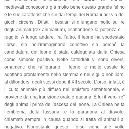
medievali conoscono già molto bene questo grande felino
e le sue caratteristiche sin dai tempi dei Romani per via dei
giochi circensi. Difatti i bestiari si dilungano molto sul re
degli animali (rex animalium), esaltandone la potenza e il
ruggito. A lungo andare, fra l’altro, il leone ha spodestato
l’orso, sia nell’immaginario collettivo sia perché la
candidatura del leone è stata caldeggiata dalla Chiesa
come simbolo positivo. Nelle cattedrali vi sono diversi
ornamenti che raffigurano il leone, e molte casate lo
adottano prontamente nello stemma e nel sigillo nobiliare,
al diffondersi degli stessi dopo il XII secolo. L’orso, infatti, è
il culto animale più diffuso nell’emisfero settentrionale, e
proviene da una tradizione orale e pagana. È lui il vero “re”
degli animali prima dell’ascesa del leone. La Chiesa ne fa
l’emblema della lussuria, e lo paragona al diavolo,
chiamato sempre in causa quando si tratta di animali al
negativo. Nonostante questo, l’orso viene alle volte