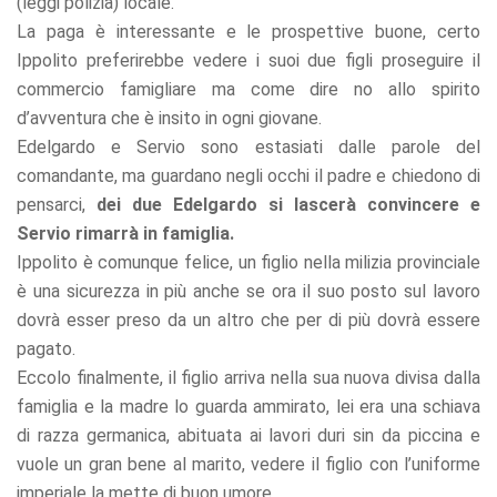
(leggi polizia) locale.
La paga è interessante e le prospettive buone, certo
Ippolito preferirebbe vedere i suoi due figli proseguire il
commercio famigliare ma come dire no allo spirito
d’avventura che è insito in ogni giovane.
Edelgardo e Servio sono estasiati dalle parole del
comandante, ma guardano negli occhi il padre e chiedono di
pensarci,
dei due Edelgardo si lascerà convincere e
Servio rimarrà in famiglia.
Ippolito è comunque felice, un figlio nella milizia provinciale
è una sicurezza in più anche se ora il suo posto sul lavoro
dovrà esser preso da un altro che per di più dovrà essere
pagato.
Eccolo finalmente, il figlio arriva nella sua nuova divisa dalla
famiglia e la madre lo guarda ammirato, lei era una schiava
di razza germanica, abituata ai lavori duri sin da piccina e
vuole un gran bene al marito, vedere il figlio con l’uniforme
imperiale la mette di buon umore.