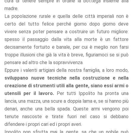
cura di tenere sempre in ordine la bottega insieme alla
madre.
La popolazione rurale e quella delle città imperiali non è
certo del tutto felice perché giorno dopo giorno deve
vivere senza poter pensare a costruire un futuro migliore:
spesso il passaggio dalla vita alla morte è un fattore
decisamente fortuito e banale, per cui è meglio non farsi
troppe illusioni che già la vita è breve, figuriamoci se si può
pensare ad altro che la sopravvivenza.
Eppure i valenti artigiani della nostra famiglia, a loro modo,
sviluppano nuove tecniche nella costruzione e nella
creazione di strumenti utili alla gente, siano essi armi o
utensili per il lavoro.
Per tutti Ippolito ha pronta una
lancia, una mazza, una scure a doppia lama e, se si hanno più
denari, anche una bella spada. Queste armi vengono poi
tenute nascoste e tirate fuori nel caso si debbano
difendere i propri cari ed i propri averi.
Ippolito non sfrutta mai la gente, sa che un nobile può