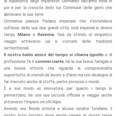
la superiorità degli Imperatori Germanici dall’anno mille in
poi e per la crescita dello Ius Commune delle genti che
abitavano le sue terre.
L’immensa pianura Padana imperiale che s’estendeva
sull’asse delle sue due grandi città, sedi imperiali in diversi
tempi,
Milano
e
Ravenna
, farà da sfondo al simpatico
viaggio attraverso usi e costumi delle tradizioni
settentrionali.
Il nostro baldo amico del tempo si chiama
Ippolito
e di
professione fa il
commerciante
, ha la sua brava famiglia e
una buona attività che riguarda la compravendita
soprattutto di utensili da lavoro e d’armi ma non disdegna di
far mercato anche di stoffe, pietre preziose o monili.
È a suo modo un innovatore, per quanto i tempi lo
permettano, ha una sua piccola officina e viaggia anche
attraverso l’Impero od oltr’Alpe.
Avendo una florida attività e alcune rendite fondiarie, il
nostro buon Ippolito deve anche pagare le giuste tasse