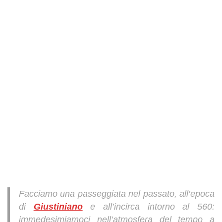
refuse these
cookies,
some
functionality
will
disappear
from the
website.
Marketing
By sharing
your
interests
and
behavior as
you visit our
site, you
increase the
chance of
Facciamo una passeggiata nel passato, all’epoca
seeing
di
Giustiniano
e all’incirca intorno al 560:
personalized
content and
immedesimiamoci nell’atmosfera del tempo a