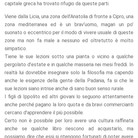
capitale greca ha trovato rifugio da queste parti.
Viene dalla Licia, una zona dell’Anatolia di fronte a Cipro, una
zona mediterranea ed è un brav’uomo, magari un po’
suonato o eccentrico per il modo di vivere usuale di queste
zone ma non fa male a nessuno ed oltretutto è molto
simpatico.
Tiene le sue lezioni sotto una pianta o vicino a qualche
pergolato d’estate e in qualche masseria nei mesi freddi. In
realtà lui dovrebbe insegnare solo la filosofia ma capendo
anche le esigenze della gente della Padania, fa si che le
sue lezioni siano intrise anche di sano buon senso rurale.
I figli di Ippolito ed altri giovani lo seguono attentamente
anche perché pagano la loro quota e da bravi commercianti
cercano d’apprendere il più possibile.
Certo non è possibile per loro avere una cultura raffinata
anche se qualche libro riescono ad acquistarlo, ma
possiamo dire che essi si ritengono fortunati di poter avere