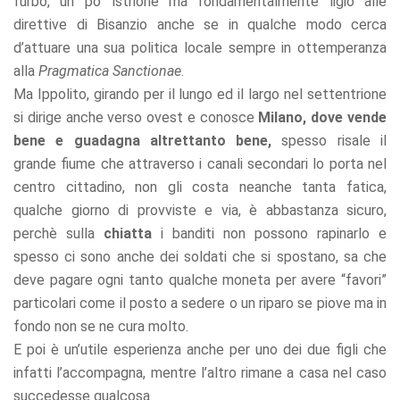
furbo, un po’ istrione ma fondamentalmente ligio alle
direttive di Bisanzio anche se in qualche modo cerca
d’attuare una sua politica locale sempre in ottemperanza
alla
Pragmatica Sanctionae
.
Ma Ippolito, girando per il lungo ed il largo nel settentrione
si dirige anche verso ovest e conosce
Milano, dove vende
bene e guadagna altrettanto bene,
spesso risale il
grande fiume che attraverso i canali secondari lo porta nel
centro cittadino, non gli costa neanche tanta fatica,
qualche giorno di provviste e via, è abbastanza sicuro,
perchè sulla
chiatta
i banditi non possono rapinarlo e
spesso ci sono anche dei soldati che si spostano, sa che
deve pagare ogni tanto qualche moneta per avere “favori”
particolari come il posto a sedere o un riparo se piove ma in
fondo non se ne cura molto.
E poi è un’utile esperienza anche per uno dei due figli che
infatti l’accompagna, mentre l’altro rimane a casa nel caso
succedesse qualcosa.