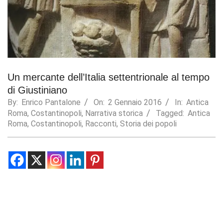
Statistics
In order for
us to
improve the
website's
functionality
and
Un mercante dell’Italia settentrionale al tempo
structure,
di Giustiniano
based on
how the
By:
Enrico Pantalone
On:
2 Gennaio 2016
In:
Antica
website is
Roma
,
Costantinopoli
,
Narrativa storica
Tagged:
Antica
used.
Roma
,
Costantinopoli
,
Racconti
,
Storia dei popoli
Experience
In order for
our website
to perform
as well as
possible
during your
visit. If you