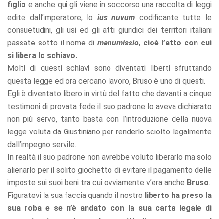
figlio
e anche qui gli viene in soccorso una raccolta di leggi
edite dall’imperatore, lo
ius nuvum
codificante tutte le
consuetudini, gli usi ed gli atti giuridici dei territori italiani
passate sotto il nome di
manumissio
,
cioè l’atto con cui
si libera lo schiavo.
Molti di questi schiavi sono diventati liberti sfruttando
questa legge ed ora cercano lavoro, Bruso è uno di questi.
Egli è diventato libero in virtù del fatto che davanti a cinque
testimoni di provata fede il suo padrone lo aveva dichiarato
non più servo, tanto basta con l’introduzione della nuova
legge voluta da Giustiniano per renderlo sciolto legalmente
dall’impegno servile.
In realtà il suo padrone non avrebbe voluto liberarlo ma solo
alienarlo per il solito giochetto di evitare il pagamento delle
imposte sui suoi beni tra cui ovviamente v’era anche
Bruso
.
Figuratevi la sua faccia quando il nostro
liberto ha preso la
sua roba e se n’è andato con la sua carta legale di