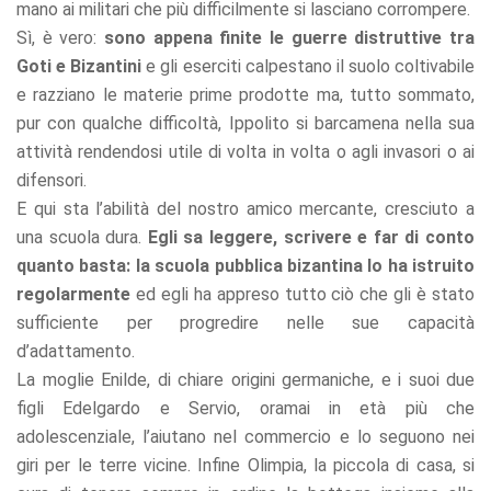
mano ai militari che più difficilmente si lasciano corrompere.
Sì, è vero:
sono appena finite le guerre distruttive tra
Goti e Bizantini
e gli eserciti calpestano il suolo coltivabile
e razziano le materie prime prodotte ma, tutto sommato,
pur con qualche difficoltà, Ippolito si barcamena nella sua
attività rendendosi utile di volta in volta o agli invasori o ai
difensori.
E qui sta l’abilità del nostro amico mercante, cresciuto a
una scuola dura.
Egli sa leggere, scrivere e far di conto
quanto basta: la scuola pubblica bizantina lo ha istruito
regolarmente
ed egli ha appreso tutto ciò che gli è stato
sufficiente per progredire nelle sue capacità
d’adattamento.
La moglie Enilde, di chiare origini germaniche, e i suoi due
figli Edelgardo e Servio, oramai in età più che
adolescenziale, l’aiutano nel commercio e lo seguono nei
giri per le terre vicine. Infine Olimpia, la piccola di casa, si