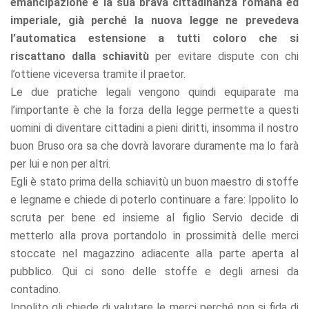
emancipazione e la sua brava cittadinanza romana ed
imperiale, già perché la nuova legge ne prevedeva
l’automatica estensione a tutti coloro che si
riscattano dalla schiavitù
per evitare dispute con chi
l’ottiene viceversa tramite il praetor.
Le due pratiche legali vengono quindi equiparate ma
l’importante è che la forza della legge permette a questi
uomini di diventare cittadini a pieni diritti, insomma il nostro
buon Bruso ora sa che dovrà lavorare duramente ma lo farà
per lui e non per altri.
Egli è stato prima della schiavitù un buon maestro di stoffe
e legname e chiede di poterlo continuare a fare: Ippolito lo
scruta per bene ed insieme al figlio Servio decide di
metterlo alla prova portandolo in prossimità delle merci
stoccate nel magazzino adiacente alla parte aperta al
pubblico. Qui ci sono delle stoffe e degli arnesi da
contadino.
Ippolito gli chiede di valutare le merci perché non si fida di