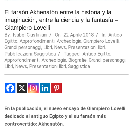
Statistics
El faraón Akhenatón entre la historia y la
In order for
imaginación, entre la ciencia y la fantasía –
us to
improve the
Giampiero Lovelli
website's
By:
Isabel Giustiniani
On:
22 Aprile 2018
In:
Antico
functionality
Egitto
,
Approfondimenti
,
Archeologia
,
Giampiero Lovelli
,
and
Grandi personaggi
,
Libri
,
News
,
Presentazioni libri
,
structure,
Pubblicazioni
,
Saggistica
Tagged:
Antico Egitto
,
based on
Approfondimenti
,
Archeologia
,
Biografie
,
Grandi personaggi
,
how the
website is
Libri
,
News
,
Presentazioni libri
,
Saggistica
used.
Experience
In order for
our website
En la publicación, el nuevo ensayo de Giampiero Lovelli
to perform
as well as
dedicado al antiguo Egipto y al su faraón más
possible
controvertido: Akhenatón.
during your
visit. If you