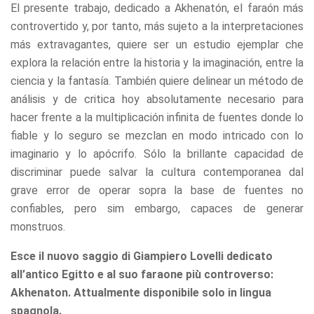
El presente trabajo, dedicado a Akhenatón, el faraón más
refuse these
cookies,
controvertido y, por tanto, más sujeto a la interpretaciones
some
más extravagantes, quiere ser un estudio ejemplar che
functionality
explora la relación entre la historia y la imaginación, entre la
will
disappear
ciencia y la fantasía. También quiere delinear un método de
from the
análisis y de critica hoy absolutamente necesario para
website.
hacer frente a la multiplicación infinita de fuentes donde lo
fiable y lo seguro se mezclan en modo intricado con lo
Marketing
imaginario y lo apócrifo. Sólo la brillante capacidad de
By sharing
discriminar puede salvar la cultura contemporanea dal
your
grave error de operar sopra la base de fuentes no
interests
and
confiables, pero sim embargo, capaces de generar
behavior as
monstruos.
you visit our
site, you
Esce il nuovo saggio di Giampiero Lovelli dedicato
increase the
chance of
all’antico Egitto e al suo faraone più controverso:
seeing
Akhenaton. Attualmente disponibile solo in lingua
personalized
content and
spagnola.