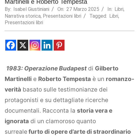
Martinelli e Roberto Tempesta
By:
Isabel Giustiniani
On:
27 Marzo 2025
In:
Libri
,
Statistics
Narrativa storica
,
Presentazioni libri
Tagged:
Libri
,
In order for
us to
Presentazioni libri
improve the
website's
functionality
and
structure,
based on
how the
1983: Operazione Budapest
di
Gilberto
website is
used.
Martinelli
e
Roberto Tempesta
è un
romanzo-
verità
basato sulle testimonianze dei
Experience
protagonisti e su dettagliate ricerche
In order for
our website
documentali. Racconta la
storia vera e
to perform
as well as
ignorata
di un clamoroso quanto
possible
surreale
furto di opere d’arte di straordinario
during your
visit. If you