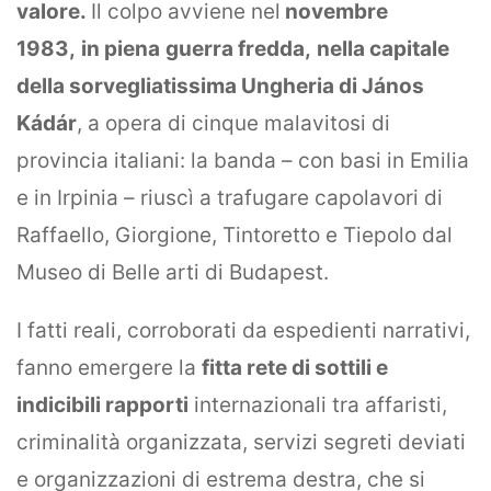
valore.
Il colpo avviene nel
novembre
refuse these
cookies,
1983,
in piena
guerra fredda,
nella capitale
some
functionality
della sorvegliatissima Ungheria di János
will
disappear
Kádár
, a opera di cinque malavitosi di
from the
provincia italiani: la banda – con basi in Emilia
website.
e in Irpinia – riuscì a trafugare capolavori di
Raffaello, Giorgione, Tintoretto e Tiepolo dal
Marketing
By sharing
Museo di Belle arti di Budapest.
your
interests
and
I fatti reali, corroborati da espedienti narrativi,
behavior as
you visit our
fanno emergere la
fitta rete di sottili e
site, you
increase the
indicibili rapporti
internazionali tra affaristi,
chance of
criminalità organizzata, servizi segreti deviati
seeing
personalized
e organizzazioni di estrema destra, che si
content and