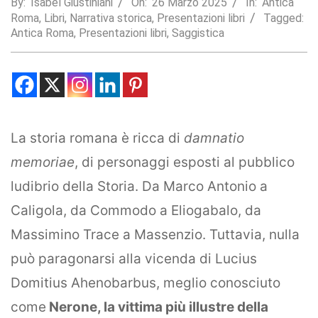
By:
Isabel Giustiniani
On:
26 Marzo 2025
In:
Antica
Roma
,
Libri
,
Narrativa storica
,
Presentazioni libri
Tagged:
Statistics
Antica Roma
,
Presentazioni libri
,
Saggistica
In order for
us to
improve the
website's
functionality
and
structure,
based on
La storia romana è ricca di
damnatio
how the
website is
memoriae
, di personaggi esposti al pubblico
used.
ludibrio della Storia. Da Marco Antonio a
Caligola, da Commodo a Eliogabalo, da
Experience
Massimino Trace a Massenzio. Tuttavia, nulla
In order for
our website
può paragonarsi alla vicenda di Lucius
to perform
as well as
Domitius Ahenobarbus, meglio conosciuto
possible
during your
come
Nerone, la vittima più illustre della
visit. If you