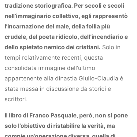
refuse these
tradizione storiografica. Per secoli e secoli
cookies,
nell’immaginario collettivo, egli rappresentò
some
functionality
l’incarnazione del male, della follia più
will
disappear
crudele, del poeta ridicolo, dell’incendiario e
from the
website.
dello spietato nemico dei cristiani.
Solo in
tempi relativamente recenti, questa
Marketing
consolidata immagine dell’ultimo
By sharing
your
appartenente alla dinastia Giulio-Claudia è
interests
stata messa in discussione da storici e
and
behavior as
scrittori.
you visit our
site, you
increase the
Il libro di Franco Pasquale, però, non si pone
chance of
seeing
solo l’obiettivo di ristabilire la verità, ma
personalized
content and
compie un’operazione diversa, quella di