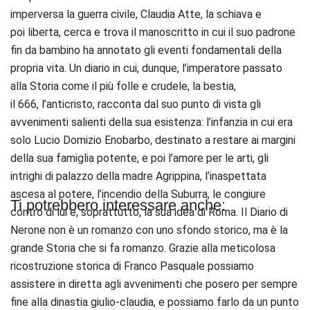
imperversa la guerra civile, Claudia Atte, la schiava e
poi liberta, cerca e trova il manoscritto in cui il suo padrone
fin da bambino ha annotato gli eventi fondamentali della
propria vita. Un diario in cui, dunque, l’imperatore passato
alla Storia come il più folle e crudele, la bestia,
il 666, l’anticristo, racconta dal suo punto di vista gli
avvenimenti salienti della sua esistenza: l’infanzia in cui era
solo Lucio Domizio Enobarbo, destinato a restare ai margini
della sua famiglia potente, e poi l’amore per le arti, gli
intrighi di palazzo della madre Agrippina, l’inaspettata
ascesa al potere, l’incendio della Suburra, le congiure
Ti potrebbero interessare anche:
contro di lui e, soprattutto, la sua idea di Roma. Il Diario di
Nerone non è un romanzo con uno sfondo storico, ma è la
grande Storia che si fa romanzo. Grazie alla meticolosa
ricostruzione storica di Franco Pasquale possiamo
assistere in diretta agli avvenimenti che posero per sempre
fine alla dinastia giulio-claudia, e possiamo farlo da un punto