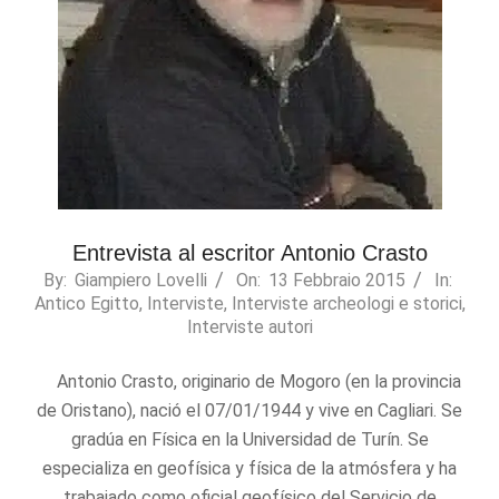
Entrevista al escritor Antonio Crasto
2015-
By:
Giampiero Lovelli
On:
13 Febbraio 2015
In:
Antico Egitto
,
Interviste
,
Interviste archeologi e storici
,
02-
Interviste autori
13
Antonio Crasto, originario de Mogoro (en la provincia
de Oristano), nació el 07/01/1944 y vive en Cagliari. Se
gradúa en Física en la Universidad de Turín. Se
especializa en geofísica y física de la atmósfera y ha
trabajado como oficial geofísico del Servicio de