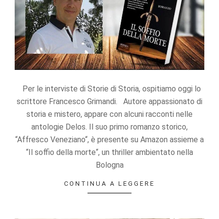
Statistics
In order for
us to
improve the
website's
functionality
and
structure,
Per le interviste di Storie di Storia, ospitiamo oggi lo
based on
how the
scrittore Francesco Grimandi. Autore appassionato di
website is
storia e mistero, appare con alcuni racconti nelle
used.
antologie Delos. Il suo primo romanzo storico,
“Affresco Veneziano“, è presente su Amazon assieme a
Experience
“Il soffio della morte“, un thriller ambientato nella
In order for
Bologna
our website
to perform
CONTINUA A LEGGERE
as well as
possible
during your
visit. If you