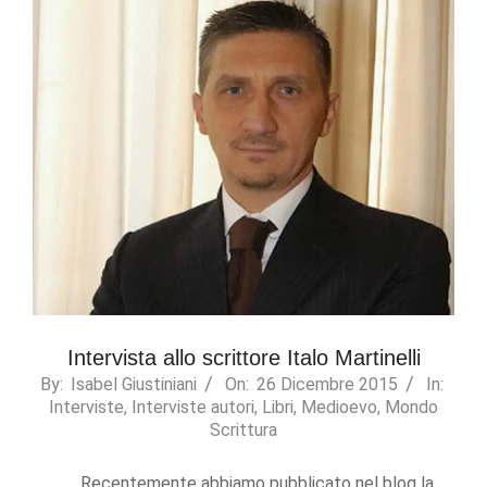
refuse these
cookies,
some
functionality
will
disappear
from the
website.
Marketing
By sharing
your
interests
and
behavior as
Intervista allo scrittore Italo Martinelli
you visit our
site, you
2015-
By:
Isabel Giustiniani
On:
26 Dicembre 2015
In:
increase the
Interviste
,
Interviste autori
,
Libri
,
Medioevo
,
Mondo
12-
chance of
Scrittura
seeing
26
personalized
content and
Recentemente abbiamo pubblicato nel blog la