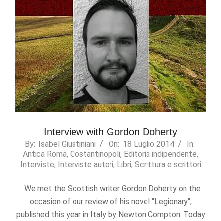
Interview with Gordon Doherty
2014-
By:
Isabel Giustiniani
On:
18 Luglio 2014
In:
Antica Roma
,
Costantinopoli
,
Editoria indipendente
,
07-
Interviste
,
Interviste autori
,
Libri
,
Scrittura e scrittori
18
We met the Scottish writer Gordon Doherty on the
occasion of our review of his novel “Legionary“,
published this year in Italy by Newton Compton. Today