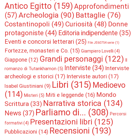
Antico Egitto
(159)
Approfondimenti
Archeologia
(90)
Battaglie
(76)
(57)
Costantinopoli
(49)
Curiosità
(48)
Donne
protagoniste
(44)
Editoria indipendente
(35)
Eventi e concorsi letterari
(25)
File JE60754 serie
(1)
Fortezze, monasteri e Co.
(15)
Giampiero Lovelli
(4)
Grandi personaggi
(122)
Giappone
(12)
Il
Interviste
(34)
Interviste
romanzo di Tutankhamon
(5)
archeologi e storici
(17)
Interviste autori
(17)
Libri
(315)
Medioevo
Isabel Giustiniani
(9)
(114)
Mondo
Miti e leggende
(16)
Misteri
(5)
Narrativa storica
(134)
Scrittura
(33)
Parliamo di...
(308)
News
(37)
Percorsi
Presentazioni libri
(125)
formativi
(4)
Recensioni
(193)
Pubblicazioni
(14)