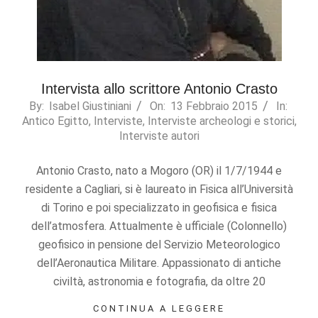
Intervista allo scrittore Antonio Crasto
2015-
By:
Isabel Giustiniani
On:
13 Febbraio 2015
In:
Antico Egitto
,
Interviste
,
Interviste archeologi e storici
,
02-
Interviste autori
13
Antonio Crasto, nato a Mogoro (OR) il 1/7/1944 e
residente a Cagliari, si è laureato in Fisica all’Università
di Torino e poi specializzato in geofisica e fisica
dell’atmosfera. Attualmente è ufficiale (Colonnello)
geofisico in pensione del Servizio Meteorologico
dell’Aeronautica Militare. Appassionato di antiche
civiltà, astronomia e fotografia, da oltre 20
CONTINUA A LEGGERE