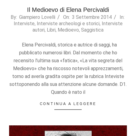
Il Medioevo di Elena Percivaldi
2014-
By:
Giampiero Lovelli
On:
3 Settembre 2014
In:
Interviste
,
Interviste archeologi e storici
,
Interviste
09-
autori
,
Libri
,
Medioevo
,
Saggistica
03
Elena Percivaldi, storica e autrice di saggi, ha
pubblicato numerosi libri. Dal momento che ho
recensito l’ultima sua «fatica», «La vita segreta del
Medioevo» che ha riscosso notevoli apprezzamenti,
torno ad averla gradita ospite per la rubrica Inteviste
sottoponendo alla sua attenzione alcune domande. D1.
Quando è nato il
CONTINUA A LEGGERE