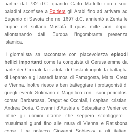
partire dal 732 d.C. quando Carlo Martello con i suoi
paladini sconfisse a
Poitiers
gli Arabi fino ad arrivare ad
Eugenio di Savoia che nel 1697 d.C. annientò a Zenta le
truppe del sultano Mustafà II quasi mille anni dopo,
allontanando dall’ Europa l’ingombrante presenza
islamica.
Il giornalista sa raccontare con piacevolezza
episodi
bellici importanti
come la conquista di Gerusalemme da
parte dei Crociati, la caduta di Costantinopoli, la battaglia
di Lepanto e gli assedi famosi di Famagosta, Malta, Creta
e Vienna. Inoltre riesce a ben tratteggiare i protagonisti di
quegli eventi: Solimano il Magnifico con i suoi pericolosi
corsari Barbarossa, Dragut ed Occhialì, i capitani cristiani
Andrea Doria, Giovanni d’Austria e Sebastiano Venier ed
infine gli uomini d’arme che seppero sconfiggere i
musulmani giunti fino alle mura di Vienna e Ratisbona
come il re polacco Giovanni Sobiesky e gli italiani