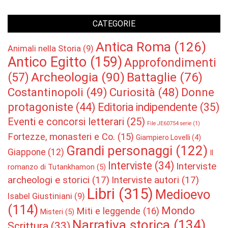
CATEGORIE
Antica Roma
(126)
Animali nella Storia
(9)
Antico Egitto
(159)
Approfondimenti
Archeologia
(90)
Battaglie
(76)
(57)
Costantinopoli
(49)
Curiosità
(48)
Donne
protagoniste
(44)
Editoria indipendente
(35)
Eventi e concorsi letterari
(25)
File JE60754 serie
(1)
Fortezze, monasteri e Co.
(15)
Giampiero Lovelli
(4)
Grandi personaggi
(122)
Giappone
(12)
Il
Interviste
(34)
Interviste
romanzo di Tutankhamon
(5)
archeologi e storici
(17)
Interviste autori
(17)
Libri
(315)
Medioevo
Isabel Giustiniani
(9)
(114)
Mondo
Miti e leggende
(16)
Misteri
(5)
Narrativa storica
(134)
Scrittura
(33)