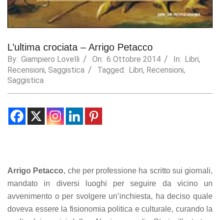
Statistics
In order for
us to
improve the
L’ultima crociata – Arrigo Petacco
website's
By:
Giampiero Lovelli
On:
6 Ottobre 2014
In:
Libri
,
functionality
Recensioni
,
Saggistica
Tagged:
Libri
,
Recensioni
,
and
Saggistica
structure,
based on
how the
website is
used.
Experience
In order for
our website
Arrigo Petacco
, che per professione ha scritto sui giornali,
to perform
mandato in diversi luoghi per seguire da vicino un
as well as
avvenimento o per svolgere un’inchiesta, ha deciso quale
possible
during your
doveva essere la fisionomia politica e culturale, curando la
visit. If you