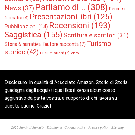
Parliamo di...
(308)
News
(37)
Percorsi
Presentazioni libri
(125)
formativi
(4)
Recensioni
(193)
Pubblicazioni
(14)
Saggistica
(155)
Scrittura e scrittori
(31)
Turismo
Storia & narrativa: l'autore racconta
(7)
storico
(42)
Uncategorized
(2)
Video
(1)
Disclosure: In qualità di Associato Amazon, Storie di Storia
guadagna dagli acquisti qualificati senza alcun costo
aggiuntivo da parte vostra, a supporto di chi lavora su
queste pagine. Grazie!
2026 Storie di Storia© -
Disclaimer
-
Cookies policy
-
Privacy policy
-
Site map