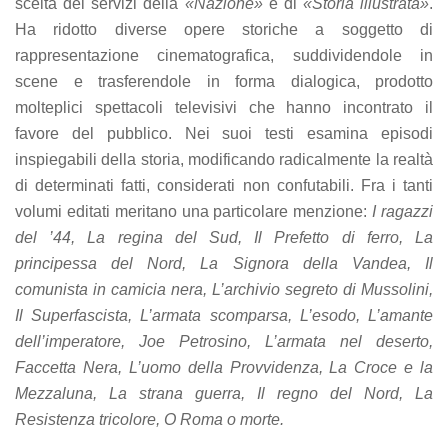
scelta dei servizi della
«Nazione»
e di
«Storia illustrata»
.
refuse these
Ha ridotto diverse opere storiche a soggetto di
cookies,
some
rappresentazione cinematografica, suddividendole in
functionality
scene e trasferendole in forma dialogica, prodotto
will
molteplici spettacoli televisivi che hanno incontrato il
disappear
from the
favore del pubblico. Nei suoi testi esamina episodi
website.
inspiegabili della storia, modificando radicalmente la realtà
di determinati fatti, considerati non confutabili. Fra i tanti
volumi editati meritano una particolare menzione:
I ragazzi
Marketing
By sharing
del ’44, La regina del Sud, Il Prefetto di ferro, La
your
principessa del Nord, La Signora della Vandea, Il
interests
comunista in camicia nera, L’archivio segreto di Mussolini,
and
behavior as
Il Superfascista, L’armata scomparsa, L’esodo, L’amante
you visit our
dell’imperatore, Joe Petrosino, L’armata nel deserto,
site, you
increase the
Faccetta Nera, L’uomo della Provvidenza, La Croce e la
chance of
Mezzaluna, La strana guerra, Il regno del Nord, La
seeing
Resistenza tricolore, O Roma o morte.
personalized
content and