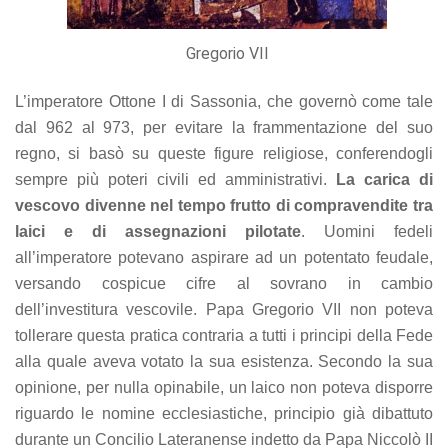
Gregorio VII
L’imperatore Ottone I di Sassonia, che governò come tale
dal 962 al 973, per evitare la frammentazione del suo
regno, si basò su queste figure religiose, conferendogli
sempre più poteri civili ed amministrativi.
La carica di
vescovo divenne nel tempo frutto di compravendite tra
laici
e di assegnazioni pilotate
. Uomini fedeli
all’imperatore potevano aspirare ad un potentato feudale,
versando cospicue cifre al sovrano in cambio
dell’investitura vescovile. Papa Gregorio VII non poteva
tollerare questa pratica contraria a tutti i principi della Fede
alla quale aveva votato la sua esistenza. Secondo la sua
opinione, per nulla opinabile, un laico non poteva disporre
riguardo le nomine ecclesiastiche, principio già dibattuto
durante un Concilio Lateranense indetto da Papa Niccolò II