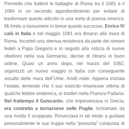
Premetto che tratterò le battaglie di Roma tra il 1081 e il
1084 in un secondo approfondimento per evitare di
trasformare questo articolo in una sorta di poema omerico.
Mi limito a riassumere in breve quanto successo.
Enrico IV
calò in Italia
e nel maggio 1081 era dinanzi alle mura di
Roma. Incontrò una strenua resistenza da parte dei romani
fedeli a Papa Gregorio e in seguito alla notizia di nuove
ribellioni nella sua Germania, decise di ritirarsi in buon
ordine. Quasi un anno dopo, nel marzo del 1082,
organizzò un nuovo viaggio in Italia con conseguente
assalto delle mura dell’Urbe. Andò male. Appena iniziata
l’estate, temendo che il suo esercito rimanesse vittima di
qualche febbre endemica, si trasferì nella Pianura Padana.
Nel frattempo il Guiscardo
, che imperversava in Grecia,
era costretto a tornarsene nelle Puglie
, richiamato da
una rivolta lì scoppiata. Rinunciava in tal modo a guidare
personalmente le sue truppe nella “presunta” conquista di