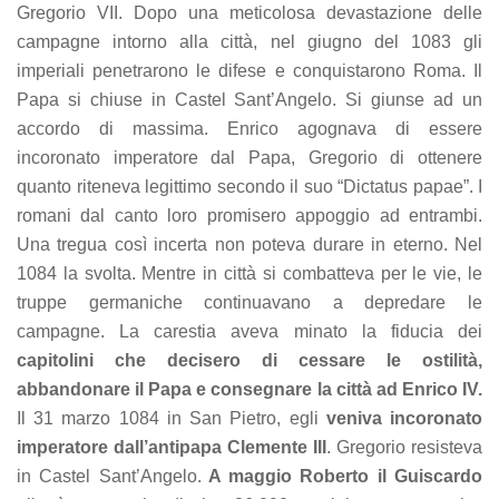
Gregorio VII. Dopo una meticolosa devastazione delle
campagne intorno alla città, nel giugno del 1083 gli
imperiali penetrarono le difese e conquistarono Roma. Il
Papa si chiuse in Castel Sant’Angelo. Si giunse ad un
accordo di massima. Enrico agognava di essere
incoronato imperatore dal Papa, Gregorio di ottenere
quanto riteneva legittimo secondo il suo “Dictatus papae”. I
romani dal canto loro promisero appoggio ad entrambi.
Una tregua così incerta non poteva durare in eterno. Nel
1084 la svolta. Mentre in città si combatteva per le vie, le
truppe germaniche continuavano a depredare le
campagne. La carestia aveva minato la fiducia dei
capitolini che decisero di cessare le ostilità,
abbandonare il Papa e consegnare la città ad Enrico IV.
Il 31 marzo 1084 in San Pietro, egli
veniva incoronato
imperatore dall’antipapa Clemente III
. Gregorio resisteva
in Castel Sant’Angelo.
A maggio Roberto il Guiscardo