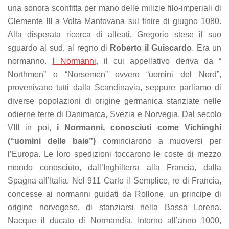
una sonora sconfitta per mano delle milizie filo-imperiali di
Clemente III a Volta Mantovana sul finire di giugno 1080.
Alla disperata ricerca di alleati, Gregorio stese il suo
sguardo al sud, al regno di
Roberto il Guiscardo
. Era un
normanno.
I Normanni
, il cui appellativo deriva da “
Northmen” o “Norsemen” ovvero “uomini del Nord”,
provenivano tutti dalla Scandinavia, seppure parliamo di
diverse popolazioni di origine germanica stanziate nelle
odierne terre di Danimarca, Svezia e Norvegia. Dal secolo
VIII in poi,
i Normanni, conosciuti come Vichinghi
(“uomini delle baie”)
cominciarono a muoversi per
l’Europa. Le loro spedizioni toccarono le coste di mezzo
mondo conosciuto, dall’Inghilterra alla Francia, dalla
Spagna all’Italia. Nel 911 Carlo il Semplice, re di Francia,
concesse ai normanni guidati da Rollone, un principe di
origine norvegese, di stanziarsi nella Bassa Lorena.
Nacque il ducato di Normandia. Intorno all’anno 1000,