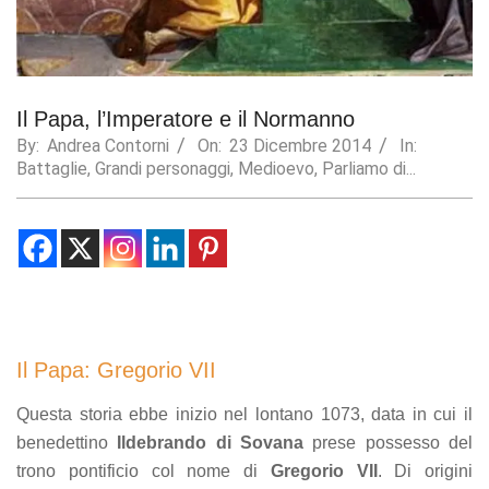
Statistics
In order for
us to
improve the
Il Papa, l’Imperatore e il Normanno
website's
functionality
By:
Andrea Contorni
On:
23 Dicembre 2014
In:
and
Battaglie
,
Grandi personaggi
,
Medioevo
,
Parliamo di...
structure,
based on
how the
website is
used.
Experience
In order for
Il Papa: Gregorio VII
our website
to perform
Questa storia ebbe inizio nel lontano 1073, data in cui il
as well as
possible
benedettino
Ildebrando di Sovana
prese possesso del
during your
trono pontificio col nome di
Gregorio VII
. Di origini
visit. If you