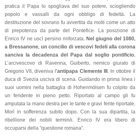
pratica il Papa lo spogliava del suo potere, sciogliendo
popolo e vassalli da ogni obbligo di fedeltà. La
destituzione del sovrano fu avvertita da molti come un atto
di prepotenza da parte del Pontefice. La posizione di
Enrico IV ne uscì persino rinforzata.
Nel giugno del 1080,
a Bressanone, un concilio di vescovi fedeli alla corona
sanciva la decadenza del Papa dal soglio pontificio.
L’arcivescovo di Ravenna, Guiberto, nemico giurato di
Gregorio VII, diveniva l
‘antipapa Clemente III
. In ottobre il
duca di Svezia usciva di scena. Guidando in prima linea i
suoi uomini nella battaglia di Hohenmölsen fu colpito da
un fendente in pieno petto. Riportato al campo gli fu
amputata la mano destra per le tante e gravi ferite riportate.
Morì in sofferenza subito dopo. Con la sua dipartita, la
ribellione dei nobili terminò. Enrico IV era libero di
occuparsi della “questione romana”.