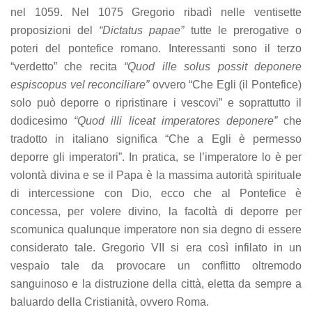
nel 1059. Nel 1075 Gregorio ribadì nelle ventisette
proposizioni del
“Dictatus papae”
tutte le prerogative o
poteri del pontefice romano. Interessanti sono il terzo
“verdetto” che recita
“Quod ille solus possit deponere
espiscopus vel reconciliare”
ovvero “Che Egli (il Pontefice)
solo può deporre o ripristinare i vescovi” e soprattutto il
dodicesimo
“Quod illi liceat imperatores deponere”
che
tradotto in italiano significa “Che a Egli è permesso
deporre gli imperatori”. In pratica, se l’imperatore lo è per
volontà divina e se il Papa è la massima autorità spirituale
di intercessione con Dio, ecco che al Pontefice è
concessa, per volere divino, la facoltà di deporre per
scomunica qualunque imperatore non sia degno di essere
considerato tale. Gregorio VII si era così infilato in un
vespaio tale da provocare un conflitto oltremodo
sanguinoso e la distruzione della città, eletta da sempre a
baluardo della Cristianità, ovvero Roma.