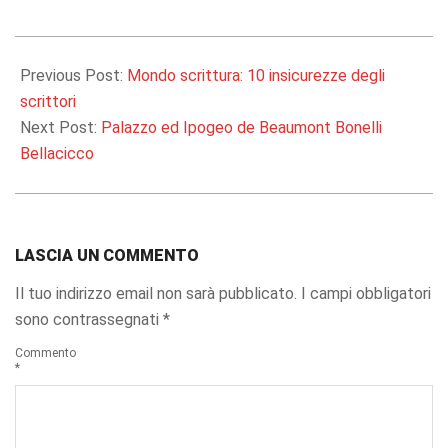
2014-
12-
Previous Post:
Mondo scrittura: 10 insicurezze degli
23
scrittori
Next Post:
Palazzo ed Ipogeo de Beaumont Bonelli
Bellacicco
LASCIA UN COMMENTO
Il tuo indirizzo email non sarà pubblicato.
I campi obbligatori
sono contrassegnati
*
Commento
*