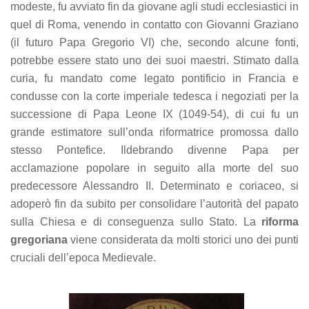
modeste, fu avviato fin da giovane agli studi ecclesiastici in
refuse these
cookies,
quel di Roma, venendo in contatto con Giovanni Graziano
some
(il futuro Papa Gregorio VI) che, secondo alcune fonti,
functionality
potrebbe essere stato uno dei suoi maestri. Stimato dalla
will
disappear
curia, fu mandato come legato pontificio in Francia e
from the
condusse con la corte imperiale tedesca i negoziati per la
website.
successione di Papa Leone IX (1049-54), di cui fu un
grande estimatore sull’onda riformatrice promossa dallo
Marketing
stesso Pontefice. Ildebrando divenne Papa per
By sharing
acclamazione popolare in seguito alla morte del suo
your
predecessore Alessandro II. Determinato e coriaceo, si
interests
and
adoperò fin da subito per consolidare l’autorità del papato
behavior as
sulla Chiesa e di conseguenza sullo Stato. La
riforma
you visit our
site, you
gregoriana
viene considerata da molti storici uno dei punti
increase the
cruciali dell’epoca Medievale.
chance of
seeing
personalized
content and