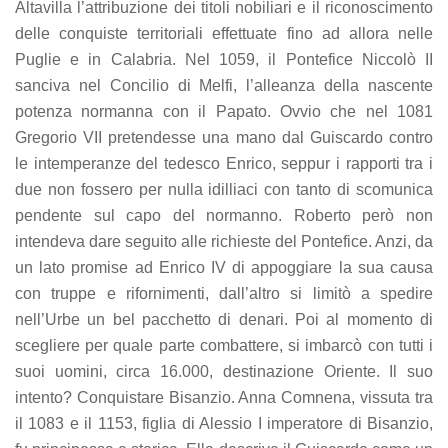
Altavilla l’attribuzione dei titoli nobiliari e il riconoscimento
delle conquiste territoriali effettuate fino ad allora nelle
Puglie e in Calabria. Nel 1059, il Pontefice Niccolò II
sanciva nel Concilio di Melfi, l’alleanza della nascente
potenza normanna con il Papato. Ovvio che nel 1081
Gregorio VII pretendesse una mano dal Guiscardo contro
le intemperanze del tedesco Enrico, seppur i rapporti tra i
due non fossero per nulla idilliaci con tanto di scomunica
pendente sul capo del normanno. Roberto però non
intendeva dare seguito alle richieste del Pontefice. Anzi, da
un lato promise ad Enrico IV di appoggiare la sua causa
con truppe e rifornimenti, dall’altro si limitò a spedire
nell’Urbe un bel pacchetto di denari. Poi al momento di
scegliere per quale parte combattere, si imbarcò con tutti i
suoi uomini, circa 16.000, destinazione Oriente. Il suo
intento? Conquistare Bisanzio. Anna Comnena, vissuta tra
il 1083 e il 1153, figlia di Alessio I imperatore di Bisanzio,