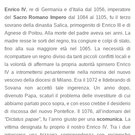
Enrico IV
, re di Germania e d’Italia dal 1056, imperatore
del
Sacro Romano Impero
dal 1084 al 1105, fu il terzo
sovrano della dinastia Salica, primogenito di Enrico III e di
Agnese di Poitou. Alla morte del padre aveva sei anni. La
madre resse le sorti del regno, tra congiure e colpi di stato,
fino alla sua maggiore età nel 1065. La necessità di
ricompattare un regno diviso da tanti piccoli conflitti locali e
la volontà di affermare la propria autorità spinsero Enrico
IV a intromettersi pesantemente nella nomina del nuovo
vescovo della diocesi di Milano. Era il 1072 e Ildebrando di
Sovana non accettò tale ingerenza. Un anno dopo,
divenuto Papa, scaturì il problema delle investiture di cui
abbiamo parlato poco sopra, e con esso crebbe il desiderio
di riscossa del nuovo Pontefice. Il 1076, all’indomani del
“Dictatus papae”
, fu l’anno giusto per una
scomunica
. La
vittima designata fu proprio il nostro Enrico IV. Tra i due
intercorse una bizzarra corrispondenza con reciproche