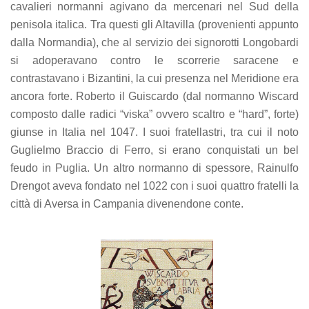
cavalieri normanni agivano da mercenari nel Sud della
penisola italica. Tra questi gli Altavilla (provenienti appunto
dalla Normandia), che al servizio dei signorotti Longobardi
si adoperavano contro le scorrerie saracene e
contrastavano i Bizantini, la cui presenza nel Meridione era
ancora forte. Roberto il Guiscardo (dal normanno Wiscard
composto dalle radici “viska” ovvero scaltro e “hard”, forte)
giunse in Italia nel 1047. I suoi fratellastri, tra cui il noto
Guglielmo Braccio di Ferro, si erano conquistati un bel
feudo in Puglia. Un altro normanno di spessore, Rainulfo
Drengot aveva fondato nel 1022 con i suoi quattro fratelli la
città di Aversa in Campania divenendone conte.