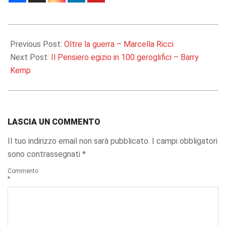
2020-
08-
Previous Post:
Oltre la guerra – Marcella Ricci
19
Next Post:
Il Pensiero egizio in 100 geroglifici – Barry
Kemp
LASCIA UN COMMENTO
Il tuo indirizzo email non sarà pubblicato.
I campi obbligatori
sono contrassegnati
*
Commento
*