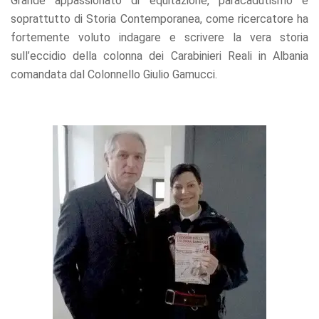
Grande appassionato di equitazione, paracadutismo e
refuse these
soprattutto di Storia Contemporanea, come ricercatore ha
cookies,
some
fortemente voluto indagare e scrivere la vera storia
functionality
sull’eccidio della colonna dei Carabinieri Reali in Albania
will
comandata dal Colonnello Giulio Gamucci.
disappear
from the
website.
Marketing
By sharing
your
interests
and
behavior as
you visit our
site, you
increase the
chance of
seeing
personalized
content and