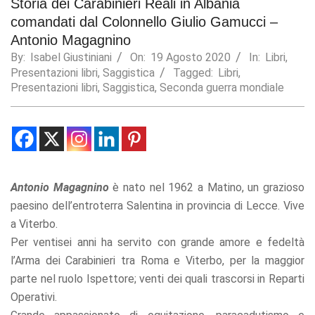
Storia dei Carabinieri Reali in Albania
comandati dal Colonnello Giulio Gamucci –
Statistics
In order for
Antonio Magagnino
us to
By:
Isabel Giustiniani
On:
19 Agosto 2020
In:
Libri
,
improve the
Presentazioni libri
,
Saggistica
Tagged:
Libri
,
website's
Presentazioni libri
,
Saggistica
,
Seconda guerra mondiale
functionality
and
structure,
based on
how the
website is
used.
Antonio Magagnino
è nato nel 1962 a Matino, un grazioso
paesino dell’entroterra Salentina in provincia di Lecce. Vive
Experience
a Viterbo.
In order for
Per ventisei anni ha servito con grande amore e fedeltà
our website
to perform
l’Arma dei Carabinieri tra Roma e Viterbo, per la maggior
as well as
parte nel ruolo Ispettore; venti dei quali trascorsi in Reparti
possible
Operativi.
during your
visit. If you