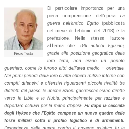
refuse these
Di particolare importanza per una
cookies,
some
piena comprensione dell’opera
La
functionality
guerra nell’antico Egitto
(pubblicata
will
nel mese di febbraio del 2018) è la
disappear
from the
prefazione. Nella stessa l’autore
website.
afferma che: «
Gli antichi Egiziani,
grazie alla posizione geografica della
Pietro Testa
loro terra, non erano un popolo
Marketing
By sharing
guerriero, come lo furono altri dell’area medio – orientale.
your
Nei primi periodi della loro civiltà ebbero milizie interne con
interests
compiti difensivi e offensivi riguardanti piccole rivalità tra
and
behavior as
distretti del paese: le uniche azioni guerresche erano dirette
you visit our
verso la Libia e la Nubia, principalmente per razziare e
site, you
deportare schiavi per la mano d’opera.
Fu dopo la cacciata
increase the
chance of
degli Hyksos che l’Egitto compose un nuovo quadro delle
seeing
forze militari sotto il profilo logistico e di armamenti.
personalized
content and
L’esperienza della guerra contro il governo asiatico fu la