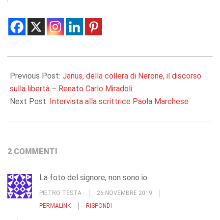
2019-
03-
Previous Post:
Janus, della collera di Nerone, il discorso
18
sulla libertà – Renato Carlo Miradoli
Next Post:
Intervista alla scrittrice Paola Marchese
2 COMMENTI
La foto del signore, non sono io.
PIETRO TESTA
26 NOVEMBRE 2019
PERMALINK
RISPONDI