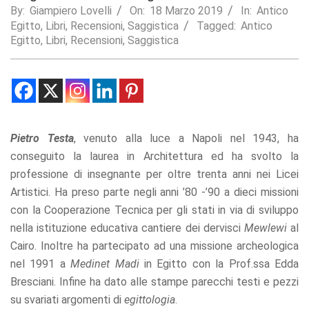
By:
Giampiero Lovelli
On:
18 Marzo 2019
In:
Antico
Statistics
Egitto
,
Libri
,
Recensioni
,
Saggistica
Tagged:
Antico
In order for
Egitto
,
Libri
,
Recensioni
,
Saggistica
us to
improve the
website's
functionality
and
structure,
based on
Pietro Testa
, venuto alla luce a Napoli nel 1943, ha
how the
website is
conseguito la laurea in Architettura ed ha svolto la
used.
professione di insegnante per oltre trenta anni nei Licei
Artistici. Ha preso parte negli anni ’80 -’90 a dieci missioni
con la Cooperazione Tecnica per gli stati in via di sviluppo
Experience
In order for
nella istituzione educativa cantiere dei dervisci
Mewlewi
al
our website
Cairo. Inoltre ha partecipato ad una missione archeologica
to perform
nel 1991 a
Medinet Madi
in Egitto con la Prof.ssa Edda
as well as
possible
Bresciani. Infine ha dato alle stampe parecchi testi e pezzi
during your
su svariati argomenti di
egittologia
.
visit. If you