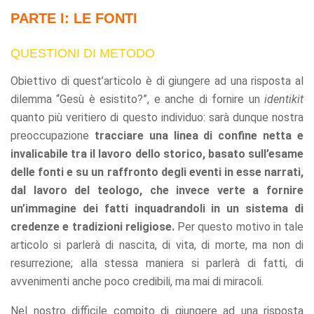
refuse these
PARTE I: LE FONTI
cookies,
some
functionality
QUESTIONI DI METODO
will
disappear
Obiettivo di quest’articolo è di giungere ad una risposta al
from the
dilemma “Gesù è esistito?”, e anche di fornire un
identikit
website.
quanto più veritiero di questo individuo: sarà dunque nostra
preoccupazione
tracciare una linea di confine netta e
Marketing
invalicabile tra il lavoro dello storico, basato sull’esame
By sharing
delle fonti e su un raffronto degli eventi in esse narrati,
your
dal lavoro del teologo, che invece verte a fornire
interests
and
un’immagine dei fatti inquadrandoli in un sistema di
behavior as
credenze e tradizioni religiose.
Per questo motivo in tale
you visit our
site, you
articolo si parlerà di nascita, di vita, di morte, ma non di
increase the
resurrezione; alla stessa maniera si parlerà di fatti, di
chance of
avvenimenti anche poco credibili, ma mai di miracoli.
seeing
personalized
content and
Nel nostro difficile compito di giungere ad una risposta