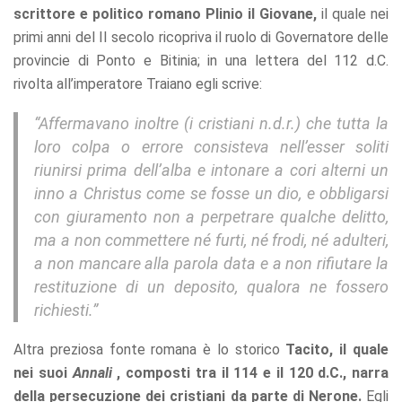
scrittore e politico romano Plinio il Giovane,
il quale nei
primi anni del II secolo ricopriva il ruolo di Governatore delle
provincie di Ponto e Bitinia; in una lettera del 112 d.C.
rivolta all’imperatore Traiano egli scrive:
“Affermavano inoltre (i cristiani n.d.r.) che tutta la
loro colpa o errore consisteva nell’esser soliti
riunirsi prima dell’alba e intonare a cori alterni un
inno a
Christus
come se fosse un dio, e obbligarsi
con giuramento non a perpetrare qualche delitto,
ma a non commettere né furti, né frodi, né adulteri,
a non mancare alla parola data e a non rifiutare la
restituzione di un deposito, qualora ne fossero
richiesti.”
Altra preziosa fonte romana è lo storico
Tacito, il quale
nei suoi
Annali
, composti tra il 114 e il 120 d.C., narra
della persecuzione dei cristiani da parte di Nerone.
Egli