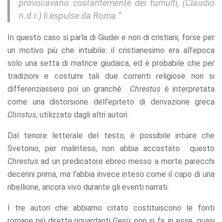
provocavano costantemente dei tumulti, (Claudio
n.d.r.) li espulse da Roma.”
In questo caso si parla di Giudei e non di cristiani, forse per
un motivo più che intuibile: il cristianesimo era all’epoca
solo una setta di matrice giudaica, ed è probabile che per
tradizioni e costumi tali due correnti religiose non si
differenziassero poi un granché.
Chrestus
è interpretata
come una distorsione dell’epiteto di derivazione greca
Christus
, utilizzato dagli altri autori.
Dal tenore letterale del testo, è possibile intuire che
Svetonio, per malinteso, non abbia accostato questo
Chrestus
ad un predicatore ebreo messo a morte parecchi
decenni prima, ma l’abbia invece inteso come il capo di una
ribellione, ancora vivo durante gli eventi narrati.
I tre autori che abbiamo citato costituiscono le fonti
romane più dirette riguardanti Gesù: non si fa, in esse, quasi