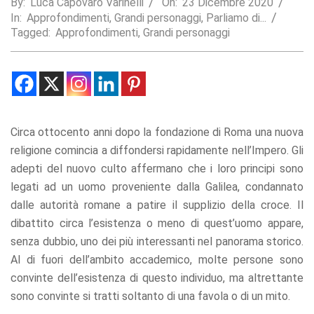
By:
Luca Capovaro Varinelli
On:
23 Dicembre 2020
In:
Approfondimenti
,
Grandi personaggi
,
Parliamo di...
Statistics
Tagged:
Approfondimenti
,
Grandi personaggi
In order for
us to
improve the
website's
functionality
and
structure,
based on
Circa ottocento anni dopo la fondazione di Roma una nuova
how the
religione comincia a diffondersi rapidamente nell’Impero. Gli
website is
adepti del nuovo culto affermano che i loro principi sono
used.
legati ad un uomo proveniente dalla Galilea, condannato
dalle autorità romane a patire il supplizio della croce. Il
Experience
dibattito circa l’esistenza o meno di quest’uomo appare,
In order for
senza dubbio, uno dei più interessanti nel panorama storico.
our website
to perform
Al di fuori dell’ambito accademico, molte persone sono
as well as
convinte dell’esistenza di questo individuo, ma altrettante
possible
sono convinte si tratti soltanto di una favola o di un mito.
during your
visit. If you