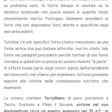
un problema serio. Si tratta dunque di valutare se la
distanza temporale non possa essere in qualche modo
ulteriormente ridotta. Purtroppo dobbiamo arrenderci al
fatto che non disponiamo fonti dirette e specifiche negli
anni antecedenti.
Tuttavia c’è uno specifico fatto storico menzionato da una
fonte antica che può balzare all’occhio: non ho citato tale
fonte nei paragrafi precedenti perché trattasi di una fonte
cristiana, e quindi ben si presta ad essere ritenuta “di parte”.
In effetti buona parte degli storici dubita dell’attendibilità
del resoconto che stiamo per esaminare; tuttavia possiamo
opporre alle critiche delle considerazioni tutt’altro che
insensate.
Lo storico cristiano
Tertulliano
, di poco posteriore a
Tacito, Svetonio e Plinio il Giovane,
scrisse nel suo
Apologeticum
circa un evento avvenuto nel 35 d.C.: in