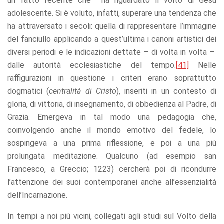
un fatto recente che ha riguardato il volto di Gesù
adolescente. Si è voluto, infatti, superare una tendenza che
ha attraversato i secoli: quella di rappresentare l’immagine
del fanciullo applicando a quest’ultima i canoni artistici dei
diversi periodi e le indicazioni dettate – di volta in volta –
dalle autorità ecclesiastiche del tempo.
[41]
Nelle
raffigurazioni in questione i criteri erano soprattutto
dogmatici (
centralità di Cristo
), inseriti in un contesto di
gloria, di vittoria, di insegnamento, di obbedienza al Padre, di
Grazia. Emergeva in tal modo una pedagogia che,
coinvolgendo anche il mondo emotivo del fedele, lo
sospingeva a una prima riflessione, e poi a una più
prolungata meditazione. Qualcuno (ad esempio san
Francesco, a Greccio; 1223) cercherà poi di ricondurre
l’attenzione dei suoi contemporanei anche all’essenzialità
dell’Incarnazione.
In tempi a noi più vicini, collegati agli studi sul Volto della