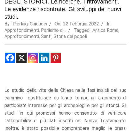
DEGLI STORICI. Le ricerche. I ritrovamenti.
Le evidenze riscontrate. Gli sviluppi dei nuovi
Statistics
In order for
studi.
us to
By:
Pierluigi Guiducci
On:
22 Febbraio 2022
In:
improve the
Approfondimenti
,
Parliamo di...
Tagged:
Antica Roma
,
website's
Approfondimenti
,
Santi
,
Storia dei popoli
functionality
and
structure,
based on
how the
website is
used.
Experience
Lo studio della vita della Chiesa nelle fasi iniziali del suo
In order for
cammino costituisce da lungo tempo un argomento di
our website
particolare interesse per gli archeologi e per gli storici. Gli
to perform
as well as
studi fin qui promossi hanno consentito di verificare
possible
l’attendibilità di più dati inseriti nel Nuovo Testamento.
during your
Inoltre, è stato possibile comprendere meglio le prassi
visit. If you