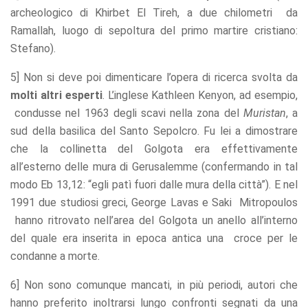
archeologico di Khirbet El Tireh, a due chilometri da
Ramallah, luogo di sepoltura del primo martire cristiano:
Stefano).
5] Non si deve poi dimenticare l’opera di ricerca svolta da
molti altri esperti
. L’inglese Kathleen Kenyon, ad esempio,
condusse nel 1963 degli scavi nella zona del
Muristan
, a
sud della basilica del Santo Sepolcro. Fu lei a dimostrare
che la collinetta del Golgota era effettivamente
all’esterno delle mura di Gerusalemme (confermando in tal
modo Eb 13,12: “egli patì fuori dalle mura della città”). E nel
1991 due studiosi greci, George Lavas e Saki Mitropoulos
hanno ritrovato nell’area del Golgota un anello all’interno
del quale era inserita in epoca antica una croce per le
condanne a morte.
6] Non sono comunque mancati, in più periodi, autori che
hanno preferito inoltrarsi lungo confronti segnati da una