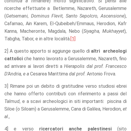
continua a rimanere
) molto significativo. Si pensi alle
offers.
ricerche effettuate a Betlemme, Nazareth, Gerusalemme
(
Getsemani, Dominus Flevit, Santo Sepolcro, Ascensione
),
Cafarnao, Ain Karem, El-Qubeibeh/Emmaus, Herodion, Kafr
Kanna, Macheronte, Magdala, Nebo (
Siyagha, Mukhayyet
),
Tabgha, Tabor, e in altre località.
[1]
2] A questo apporto si aggiunge quello di
altri archeologi
cattolici
che hanno lavorato a Gerusalemme, Nazareth, fino
ad arrivare ai lavori diretti a
Hierapolis dal prof. Francesco
D’Andria, e a
Cesarea Marittima
dal prof.
Antonio Frova.
3] Rimane poi un debito di gratitudine verso studiosi ebrei
che hanno offerto contributi con riferimento a passi del
Talmud
, e a scavi archeologici in siti importanti: piscina di
Siloe (o Siloam) a Gerusalemme, Cana di Galilea, Herodion,
et
al
.,
4] e verso
ricercatori anche palestinesi
(sito