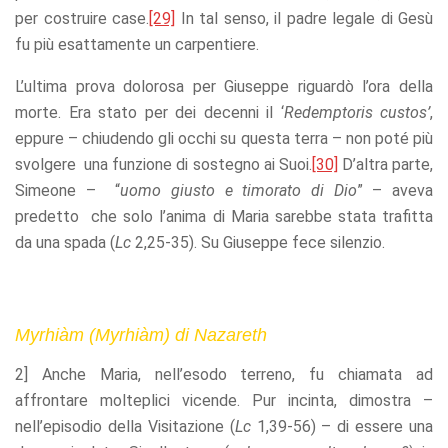
per costruire case.
[29]
In tal senso, il padre legale di Gesù
fu più esattamente un carpentiere.
L’ultima prova dolorosa per Giuseppe riguardò l’ora della
morte. Era stato per dei decenni il ‘
Redemptoris custos’
,
eppure – chiudendo gli occhi su questa terra – non poté più
svolgere una funzione di sostegno ai Suoi.
[30]
D’altra parte,
Simeone – “
uomo giusto e timorato di Dio
” – aveva
predetto che solo l’anima di Maria sarebbe stata trafitta
da una spada (
Lc
2,25-35). Su Giuseppe fece silenzio.
Myrhiàm (Myrhiàm) di Nazareth
2] Anche Maria, nell’esodo terreno, fu chiamata ad
affrontare molteplici vicende. Pur incinta, dimostra –
nell’episodio della Visitazione (
Lc
1,39-56) – di essere una