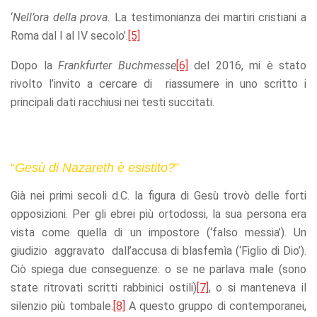
‘
Nell’ora della prova.
La testimonianza dei martiri cristiani a
Roma dal I al IV secolo’.
[5]
Dopo la
Frankfurter Buchmesse
[6]
del 2016, mi è stato
rivolto l’invito a cercare di riassumere in uno scritto i
principali dati racchiusi nei testi succitati.
“
Gesù di Nazareth è esistito?
”
Già nei primi secoli d.C. la figura di Gesù trovò delle forti
opposizioni. Per gli ebrei più ortodossi, la sua persona era
vista come quella di un impostore (‘falso messia’). Un
giudizio aggravato dall’accusa di blasfemìa (‘Figlio di Dio’).
Ciò spiega due conseguenze: o se ne parlava male (sono
state ritrovati scritti rabbinici ostili)
[7]
, o si manteneva il
silenzio più tombale.
[8]
A questo gruppo di contemporanei,