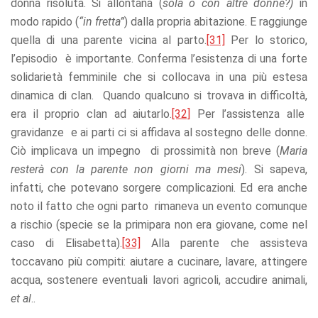
donna risoluta. Si allontana (
sola o con altre donne?)
in
modo rapido (
“in fretta”
) dalla propria abitazione. E raggiunge
quella di una parente vicina al parto.
[31]
Per lo storico,
l’episodio è importante. Conferma l’esistenza di una forte
solidarietà femminile che si collocava in una più estesa
dinamica di clan. Quando qualcuno si trovava in difficoltà,
era il proprio clan ad aiutarlo.
[32]
Per l’assistenza alle
gravidanze e ai parti ci si affidava al sostegno delle donne.
Ciò implicava un impegno di prossimità non breve (
Maria
resterà con la parente non giorni ma mesi
). Si sapeva,
infatti, che potevano sorgere complicazioni. Ed era anche
noto il fatto che ogni parto rimaneva un evento comunque
a rischio (specie se la primipara non era giovane, come nel
caso di Elisabetta).
[33]
Alla parente che assisteva
toccavano più compiti: aiutare a cucinare, lavare, attingere
acqua, sostenere eventuali lavori agricoli, accudire animali,
et al
..