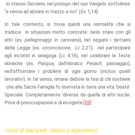
lo stesso Giovanni, nel
prologo
del suo Vangelo sottolinea:
“
e venne ad abitare in mezzo a noi
” (
Gv
1,14).
In tale contesto, si trova quindi una normalità che si
traduce in situazioni molto concrete: nello stare con gli
altri (es.
pellegrinaggi in carovana
), nel seguire i dettami
della Legge (es.
circoncisione
;
Lc
2,21), nel partecipare
agli incontri in sinagoga (
Lc
4,16), nel celebrare le feste
ebraiche (es.
Pasqua
, dall’ebraico
Pesach
, passaggio),
nell’affrontare i problemi di ogni giorno (
inclusi quelli
lavorativi
). In tal senso, rimane debole la tesi di chi sostiene
che alla Sacra Famiglia fu riservata in terra una vita ‘beata’.
Speciale. Completamente ‘diversa’ da quella di altri nuclei.
Priva di preoccupazioni e di incognite.
[26]
Yosef di Nazareth, téktón (carpentiere)