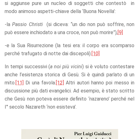
si aggiunse pure un nucleo di soggetti che contestò in
modo animoso aspetti-chiave della ‘Buona Novella’:
-la
Passio Christi
(si diceva: “un dio non può soffrire, non
può essere inchiodato a una croce, non può morire”),
[9]
-e la Sua Risurrezione (la tesi era: il corpo era scomparso
perché trafugato di notte dai discepoli).
[10]
In tempi successivi (
a noi più vicini
) si è voluto contestare
anche l’esistenza storica di Gesù. Si è quindi parlato di un
mito.
[11]
Di una favola.
[12]
Altri autori hanno poi messo in
discussione più dati evangelici. Ad esempio, è stato scritto
che Gesù non poteva essere definito ‘nazareno’ perché nel
I° secolo Nazareth ‘non esisteva’.