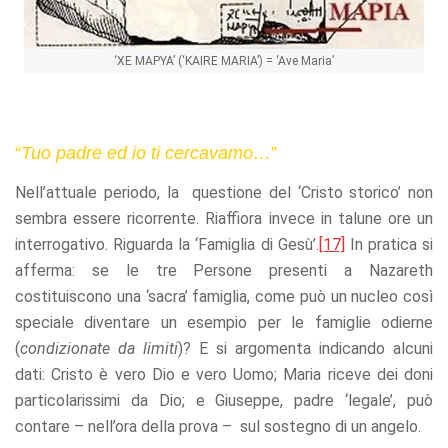
‘XE MAPYA’ (‘KAIRE MARIA’) = ‘Ave Maria’
“
Tuo padre ed io ti cercavamo…
”
Nell’attuale periodo, la questione del ‘Cristo storico’ non
sembra essere ricorrente. Riaffiora invece in talune ore un
interrogativo. Riguarda la ‘Famiglia di Gesù’.
[17]
In pratica si
afferma: se le tre Persone presenti a Nazareth
costituiscono una ‘sacra’ famiglia, come può un nucleo così
speciale diventare un esempio per le famiglie odierne
(
condizionate da limiti
)? E si argomenta indicando alcuni
dati: Cristo è vero Dio e vero Uomo; Maria riceve dei doni
particolarissimi da Dio; e Giuseppe, padre ‘legale’, può
contare – nell’ora della prova – sul sostegno di un angelo.