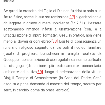
iniziale.
Se quindi la crescita del Figlio di Dio non fu ridotta solo a un
fatto fisico, anche la sua sottomissione
[37]
ai genitori non è
da leggere in chiave di mera ubbidienza (
Lc
2,51). L’essere
sottomesso rimanda infatti a un’interazione ‘con’, e a
un’acquisizione di input formativi. Gesù, in pratica, non viene
meno ai doveri di ogni ebreo.
[38]
Esiste di conseguenza un
itinerario religioso segnato da tre poli: il nucleo familiare
(recita di preghiere, benedizioni in famiglia recitate da
Giuseppe, consumazione di cibi regolata da norme cultuali);
la sinagoga (dimensione più estesamente comunitaria;
ambiente educativo
[39]
; luogo di celebrazione della vita in
Dio); il Tempio di Gerusalemme (la Casa del Padre; Gesù
ascolta e pone domande ai maestri del tempo, seduto per
terra, in cerchio, come da prassi ebraica).