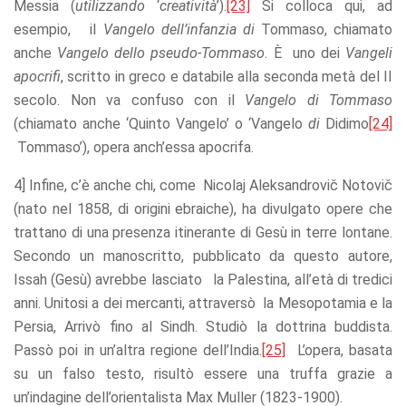
Messia (
utilizzando
‘
creatività
’).
[23]
Si colloca qui, ad
esempio, il
Vangelo dell’infanzia di
Tommaso, chiamato
anche
Vangelo dello
pseudo-Tommaso
. È uno dei
Vangeli
apocrifi
, scritto in greco e databile alla seconda metà del II
secolo. Non va confuso con il
Vangelo
di
Tommaso
(chiamato anche ‘Quinto Vangelo’ o ‘Vangelo
di
Didimo
[24]
Tommaso’), opera anch’essa apocrifa.
4] Infine, c’è anche chi, come Nicolaj Aleksandrovič Notovič
(nato nel 1858, di origini ebraiche), ha divulgato opere che
trattano di una presenza itinerante di Gesù in terre lontane.
Secondo un manoscritto, pubblicato da questo autore,
Issah (Gesù) avrebbe lasciato la Palestina, all’età di tredici
anni. Unitosi a dei mercanti, attraversò la Mesopotamia e la
Persia, Arrivò fino al Sindh. Studiò la dottrina buddista.
Passò poi in un’altra regione dell’India.
[25]
L’opera, basata
su un falso testo, risultò essere una truffa grazie a
un’indagine dell’orientalista Max Muller (1823-1900).