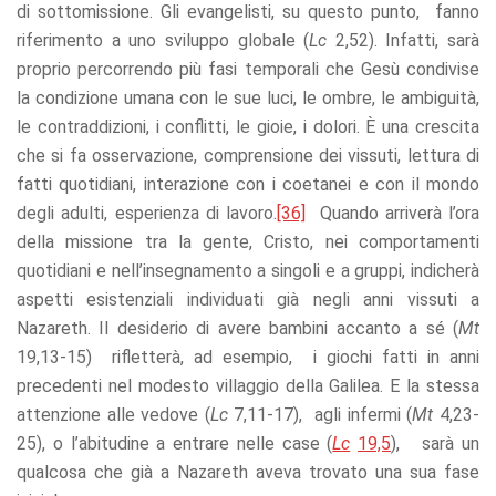
di sottomissione. Gli evangelisti, su questo punto, fanno
riferimento a uno sviluppo globale (
Lc
2,52). Infatti, sarà
proprio percorrendo più fasi temporali che Gesù condivise
la condizione umana con le sue luci, le ombre, le ambiguità,
le contraddizioni, i conflitti, le gioie, i dolori. È una crescita
che si fa osservazione, comprensione dei vissuti, lettura di
fatti quotidiani, interazione con i coetanei e con il mondo
degli adulti, esperienza di lavoro.
[36]
Quando arriverà l’ora
della missione tra la gente, Cristo, nei comportamenti
quotidiani e nell’insegnamento a singoli e a gruppi, indicherà
aspetti esistenziali individuati già negli anni vissuti a
Nazareth. Il desiderio di avere bambini accanto a sé (
Mt
19,13-15) rifletterà, ad esempio, i giochi fatti in anni
precedenti nel modesto villaggio della Galilea. E la stessa
attenzione alle vedove (
Lc
7,11-17), agli infermi (
Mt
4,23-
25), o l’abitudine a entrare nelle case (
Lc
19,5
), sarà un
qualcosa che già a Nazareth aveva trovato una sua fase