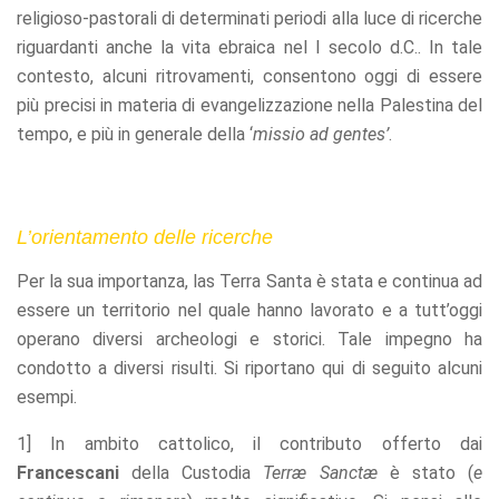
refuse these
religioso-pastorali di determinati periodi alla luce di ricerche
cookies,
riguardanti anche la vita ebraica nel I secolo d.C.. In tale
some
contesto, alcuni ritrovamenti, consentono oggi di essere
functionality
will
più precisi in materia di evangelizzazione nella Palestina del
disappear
tempo, e più in generale della ‘
missio ad gentes’
.
from the
website.
L’orientamento delle ricerche
Marketing
By sharing
Per la sua importanza, las Terra Santa è stata e continua ad
your
interests
essere un territorio nel quale hanno lavorato e a tutt’oggi
and
operano diversi archeologi e storici. Tale impegno ha
behavior as
you visit our
condotto a diversi risulti. Si riportano qui di seguito alcuni
site, you
esempi.
increase the
chance of
1] In ambito cattolico, il contributo offerto dai
seeing
personalized
Francescani
della Custodia
Terræ Sanctæ
è stato (
e
content and