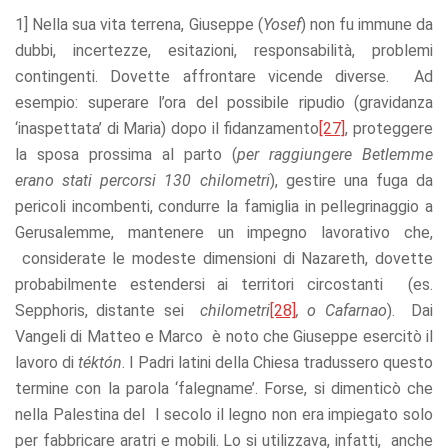
1] Nella sua vita terrena, Giuseppe (
Yosef
) non fu immune da
dubbi, incertezze, esitazioni, responsabilità, problemi
contingenti. Dovette affrontare vicende diverse. Ad
esempio: superare l’ora del possibile ripudio (gravidanza
‘inaspettata’ di Maria) dopo il fidanzamento
[27]
, proteggere
la sposa prossima al parto (
per raggiungere Betlemme
erano stati percorsi 130 chilometri
), gestire una fuga da
pericoli incombenti, condurre la famiglia in pellegrinaggio a
Gerusalemme, mantenere un impegno lavorativo che,
considerate le modeste dimensioni di Nazareth, dovette
probabilmente estendersi ai territori circostanti (es.
Sepphoris, distante sei
chilometri
[28]
, o Cafarnao
). Dai
Vangeli di Matteo e Marco è noto che Giuseppe esercitò il
lavoro di
téktón
. I Padri latini della Chiesa tradussero questo
termine con la parola ‘falegname’. Forse, si dimenticò che
nella Palestina del I secolo il legno non era impiegato solo
per fabbricare aratri e mobili. Lo si utilizzava, infatti, anche