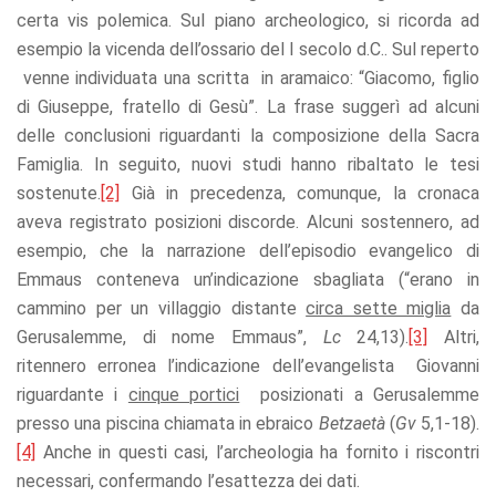
certa vis polemica. Sul piano archeologico, si ricorda ad
esempio la vicenda dell’ossario del I secolo d.C.. Sul reperto
venne individuata una scritta in aramaico: “Giacomo, figlio
di Giuseppe, fratello di Gesù”. La frase suggerì ad alcuni
delle conclusioni riguardanti la composizione della Sacra
Famiglia. In seguito, nuovi studi hanno ribaltato le tesi
sostenute.
[2]
Già in precedenza, comunque, la cronaca
aveva registrato posizioni discorde. Alcuni sostennero, ad
esempio, che la narrazione dell’episodio evangelico di
Emmaus conteneva un’indicazione sbagliata (“erano in
cammino per un villaggio distante
circa sette miglia
da
Gerusalemme, di nome Emmaus”,
Lc
24,13).
[3]
Altri,
ritennero erronea l’indicazione dell’evangelista Giovanni
riguardante i
cinque portici
posizionati a Gerusalemme
presso una piscina chiamata in ebraico
Betzaetà
(
Gv
5,1-18).
[4]
Anche in questi casi, l’archeologia ha fornito i riscontri
necessari, confermando l’esattezza dei dati.