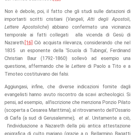
Non è debole, poi, il fatto che gli studi sulle datazioni di
importanti scritti cristiani (
Vangeli
,
Atti degli Apostoli
,
Lettere Apostoliche
) abbiano confermato una vicinanza
temporale ai fatti collegati alla vicenda di Gesù di
Nazareth.
[16]
Ciò acquista rilevanza, considerando che nel
1835 un esponente della ‘Scuola di Tubinga’, Ferdinand
Christian Baur (1792-1860) sollevò ad esempio una
questione, affermando che le
Lettere
di Paolo a Tito e a
Timoteo costituivano dei falsi.
Aggiungasi, infine, che diverse indicazioni fornite dagli
evangelisti hanno avuto riscontro da scavi archeologici. Si
pensi, ad esempio, all’iscrizione che menziona Ponzio Pilato
(scoperta a Cesarea Marittima); al ritrovamento dell’Ossario
di Caifa (a sud di Gerusalemme);
et al
.. Unitamente a ciò,
l’individuazione a Nazareth della più antica attestazione
epigrafica di culto mariano (grazie a p. Bellarmino Bagatti