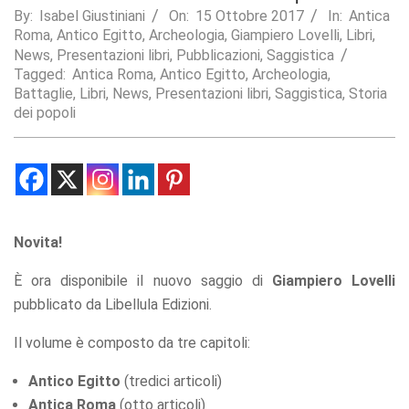
By:
Isabel Giustiniani
On:
15 Ottobre 2017
In:
Antica
Statistics
Roma
,
Antico Egitto
,
Archeologia
,
Giampiero Lovelli
,
Libri
,
In order for
News
,
Presentazioni libri
,
Pubblicazioni
,
Saggistica
us to
Tagged:
Antica Roma
,
Antico Egitto
,
Archeologia
,
improve the
Battaglie
,
Libri
,
News
,
Presentazioni libri
,
Saggistica
,
Storia
website's
dei popoli
functionality
and
structure,
based on
how the
website is
used.
Novita!
Experience
È ora disponibile il nuovo saggio di
Giampiero Lovelli
In order for
pubblicato da Libellula Edizioni.
our website
to perform
Il volume è composto da tre capitoli:
as well as
possible
Antico Egitto
(tredici articoli)
during your
visit. If you
Antica Roma
(otto articoli)