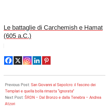
Le battaglie di Carchemish e Hamat
(605 a.C.)
2017-
10-
Previous Post:
San Giovanni al Sepolcro: il fascino dei
15
Templari e quella bolla rimasta “ignorata”
Next Post:
ŠRDN – Dal Bronzo e dalla Tenebra – Andrea
Atzori