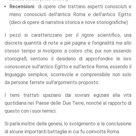
refuse these
Recensioni
di opere che trattano aspetti conosciuti e
cookies,
meno conosciuti dell’antica Roma e dell’antico Egitto
some
functionality
(dieci di opere di narrativa storica e nove storiografiche)
will
disappear
I pezzi si caratterizzano per il rigore scientifico, una
from the
discreta quantità di note e piè pagina e l’originalità ma allo
website.
stesso tempo si rivolgono a coloro che, pur non essendo
storiografi, sentono il desiderio di approfondire le loro
Marketing
conoscenze sull’antico Egitto e sull’antica Roma, essendo il
By sharing
linguaggio semplice, scorrevole e comprensibile non solo
your
interests
da persone ferrate sull’argomento proposto.
and
behavior as
I temi trattati spaziano dai sovrani egiziani alla vita
you visit our
quotidiana nel Paese delle Due Terre, nonché al rapporto di
site, you
questo con i suoi nemici.
increase the
chance of
seeing
Si parla inoltre della genesi, lo svolgimento e la conclusione
personalized
di alcune importanti battaglie in cui fu coinvolta Roma.
content and