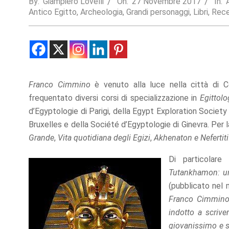
By:
Giampiero Lovelli
On:
27 Novembre 2017
In:
Antico Egitto
,
Archeologia
,
Grandi personaggi
,
Libri
,
Rece
Statistics
In order for
us to
improve the
website's
functionality
and
structure,
Franco Cimmino
è venuto alla luce nella città di Co
based on
frequentato diversi corsi di specializzazione in
Egittolo
how the
d’Egyptologie di Parigi, della Egypt Exploration Society
website is
used.
Bruxelles e della Société d’Egyptologie di Ginevra. Per 
Grande
,
Vita quotidiana degli Egizi
,
Akhenaton e Nefertiti
Experience
Di particolar
In order for
Tutankhamon: un
our website
(pubblicato nel 
to perform
as well as
Franco Cimmin
possible
indotto a scriv
during your
giovanissimo e su
visit. If you