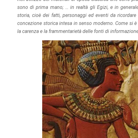
sono di prima mano; … in realtà gli Egizi, e in gener
storia, cioè dei fatti, personaggi ed eventi da ricordar
concezione storica intesa in senso moderno. Come si è de
la carenza e la frammentarietà delle fonti di informazione di