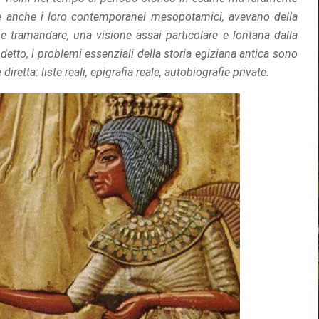
ale anche i loro contemporanei mesopotamici, avevano della
e e tramandare, una visione assai particolare e lontana dalla
tto, i problemi essenziali della storia egiziana antica sono
retta: liste reali, epigrafia reale, autobiografie private.