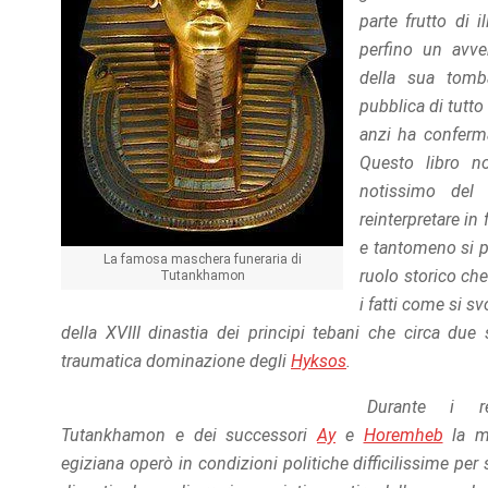
refuse these
parte frutto di 
cookies,
perfino un avve
some
functionality
della sua tomb
will
pubblica di tutt
disappear
anzi ha conferma
from the
website.
Questo libro n
notissimo del
reinterpretare in
Marketing
e tantomeno si p
By sharing
La famosa maschera funeraria di
your
ruolo storico che
Tutankhamon
interests
i fatti come si s
and
della XVIII dinastia dei principi tebani che circa due
behavior as
you visit our
traumatica dominazione degli
Hyksos
.
site, you
increase the
Durante i r
chance of
Tutankhamon e dei successori
Ay
e
Horemheb
la m
seeing
personalized
egiziana operò in condizioni politiche difficilissime per 
content and