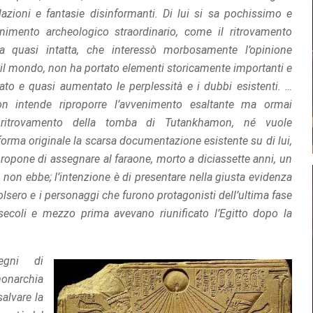
illazioni e fantasie disinformanti. Di lui si sa pochissimo e
nimento archeologico straordinario, come il ritrovamento
a quasi intatta, che interessò morbosamente l’opinione
o il mondo, non ha portato elementi storicamente importanti e
to e quasi aumentato le perplessità e i dubbi esistenti. …
on intende riproporre l’avvenimento esaltante ma ormai
 ritrovamento della tomba di Tutankhamon, né vuole
 forma originale la scarsa documentazione esistente su di lui,
ropone di assegnare al faraone, morto a diciassette anni, un
 non ebbe; l’intenzione è di presentare nella giusta evidenza
volsero e i personaggi che furono protagonisti dell’ultima fase
 secoli e mezzo prima avevano riunificato l’Egitto dopo la
egni di
onarchia
salvare la