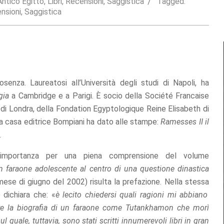
Antico Egitto
,
Libri
,
Recensioni
,
Saggistica
Tagged:
nsioni
,
Saggistica
senza. Laureatosi all’Università degli studi di Napoli, ha
gia
a Cambridge e a Parigi. È socio della Société Francaise
 di Londra, della Fondation Egyptologique Reine Elisabeth di
la casa editrice Bompiani ha dato alle stampe:
Ramesses II il
.
e importanza per una piena comprensione del volume
 faraone adolescente al centro di una questione dinastica
mese di giugno del 2002) risulta la prefazione. Nella stessa
o
dichiara che: «
è lecito chiedersi quali ragioni mi abbiano
ere la biografia di un faraone come Tutankhamon che morì
l quale, tuttavia, sono stati scritti innumerevoli libri in gran