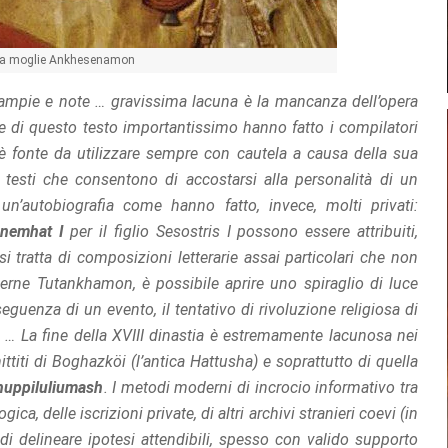
la moglie Ankhesenamon
ampie e note … gravissima lacuna è la mancanza dell’opera
he di questo testo importantissimo hanno fatto i compilatori
è fonte da utilizzare sempre con cautela a causa della sua
 testi che consentono di accostarsi alla personalità di un
n’autobiografia come hanno fatto, invece, molti privati:
nemhat I
per il figlio Sesostris I possono essere attribuiti,
i tratta di composizioni letterarie assai particolari che non
erne Tutankhamon, è possibile aprire uno spiraglio di luce
uenza di un evento, il tentativo di rivoluzione religiosa di
 … La fine della XVIII dinastia è estremamente lacunosa nei
ttiti di Boghazköi (l’antica Hattusha) e soprattutto di quella
huppiluliumash
. I metodi moderni di incrocio informativo tra
ca, delle iscrizioni private, di altri archivi stranieri coevi (in
 di delineare ipotesi attendibili, spesso con valido supporto