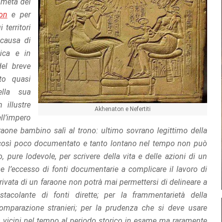
a metà del
on
e per
 territori
 causa di
mica e in
del breve
to quasi
ella sua
 illustre
Akhenaton e Nefertiti
ll’impero
araone bambino salì al trono: ultimo sovrano legittimo della
io così poco documentato e tanto lontano nel tempo non può
, pure lodevole, per scrivere della vita e delle azioni di un
rse l’eccesso di fonti documentarie a complicare il lavoro di
rivata di un faraone non potrà mai permettersi di delineare a
tacolante di fonti dirette; per la frammentarietà della
 comparazione stranieri; per la prudenza che si deve usare
iù vicini nel tempo al periodo storico in esame ma raramente