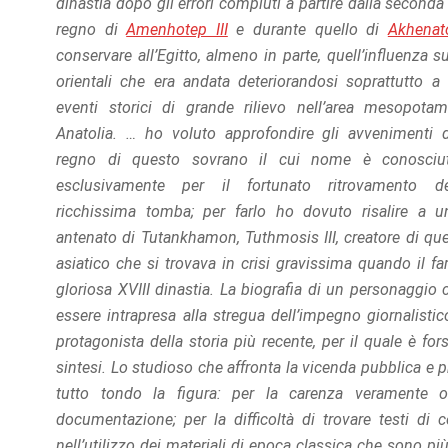
dinastia dopo gli errori compiuti a partire dalla second
offers.
regno di
Amenhotep III
e durante quello di
Akhenat
conservare all’Egitto, almeno in parte, quell’influenza sui
orientali che era andata deteriorandosi soprattutto a
eventi storici di grande rilievo nell’area mesopota
Anatolia. … ho voluto approfondire gli avvenimenti 
regno di questo sovrano il cui nome è conosciu
esclusivamente per il fortunato ritrovamento d
ricchissima tomba; per farlo ho dovuto risalire a un
antenato di Tutankhamon, Tuthmosis III, creatore di que
asiatico che si trovava in crisi gravissima quando il f
gloriosa XVIII dinastia. La biografia di un personagg
essere intrapresa alla stregua dell’impegno giornalistico
protagonista della storia più recente, per il quale è fo
sintesi. Lo studioso che affronta la vicenda pubblica e p
tutto tondo la figura: per la carenza veramente os
documentazione; per la difficoltà di trovare testi di
nell’utilizzo dei materiali di epoca classica che sono p