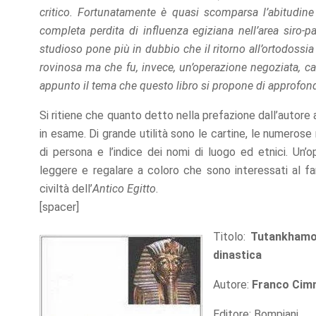
critico. Fortunatamente è quasi scomparsa l’abitudine d
completa perdita di influenza egiziana nell’area siro-
studioso pone più in dubbio che il ritorno all’ortodossi
rovinosa ma che fu, invece, un’operazione negoziata, cau
appunto il tema che questo libro si propone di approfond
Si ritiene che quanto detto nella prefazione dall’autore 
in esame. Di grande utilità sono le cartine, le numerose n
di persona e l’indice dei nomi di luogo ed etnici. Un’
leggere e regalare a coloro che sono interessati al fa
civiltà dell’
Antico Egitto
.
[spacer]
Titolo:
Tutankhamon
dinastica
Autore:
Franco Cim
Editore: Bompiani