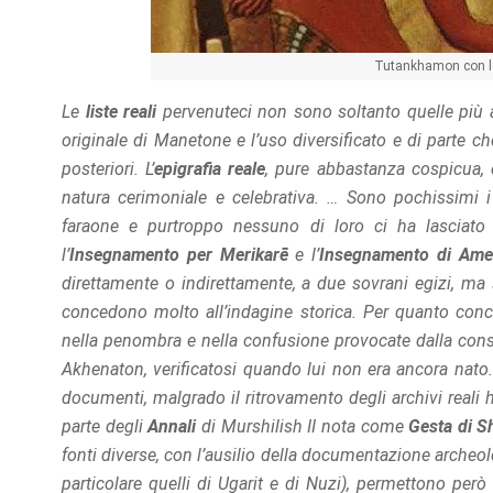
Tutankhamon con 
Le
liste reali
pervenuteci non sono soltanto quelle più 
originale di Manetone e l’uso diversificato e di parte c
posteriori. L’
epigrafia reale
, pure abbastanza cospicua, 
natura cerimoniale e celebrativa. … Sono pochissimi i
faraone e purtroppo nessuno di loro ci ha lasciato u
l’
Insegnamento per Merikarē
e l’
Insegnamento di Ame
direttamente o indirettamente, a due sovrani egizi, ma s
concedono molto all’indagine storica. Per quanto conc
nella penombra e nella confusione provocate dalla conseg
Akhenaton, verificatosi quando lui non era ancora nato.
documenti, malgrado il ritrovamento degli archivi reali hi
parte degli
Annali
di Murshilish II nota come
Gesta di S
fonti diverse, con l’ausilio della documentazione archeologi
particolare quelli di Ugarit e di Nuzi), permettono però