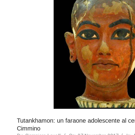
Necessary
These
cookies are
not
optional.
They are
needed for
the website
Tutankhamon: un faraone adolescente al cen
to function.
Cimmino