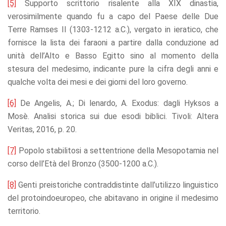
[5]
Supporto scrittorio risalente alla XIX dinastia,
verosimilmente quando fu a capo del Paese delle Due
Terre Ramses II (1303-1212 a.C.), vergato in ieratico, che
fornisce la lista dei faraoni a partire dalla conduzione ad
unità dell’Alto e Basso Egitto sino al momento della
stesura del medesimo, indicante pure la cifra degli anni e
qualche volta dei mesi e dei giorni del loro governo.
[6]
De Angelis, A.; Di lenardo, A. Exodus: dagli Hyksos a
Mosè. Analisi storica sui due esodi biblici. Tivoli: Altera
Veritas, 2016, p. 20.
[7]
Popolo stabilitosi a settentrione della Mesopotamia nel
corso dell’Età del Bronzo (3500-1200 a.C.).
[8]
Genti preistoriche contraddistinte dall’utilizzo linguistico
del protoindoeuropeo, che abitavano in origine il medesimo
territorio.