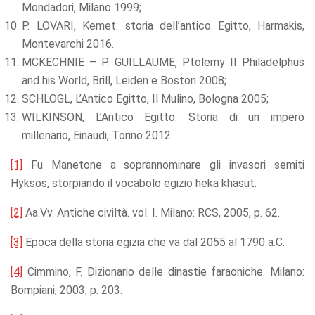
Mondadori, Milano 1999;
P. LOVARI, Kemet: storia dell’antico Egitto, Harmakis,
Montevarchi 2016.
MCKECHNIE – P. GUILLAUME, Ptolemy II Philadelphus
and his World, Brill, Leiden e Boston 2008;
SCHLOGL, L’Antico Egitto, Il Mulino, Bologna 2005;
WILKINSON, L’Antico Egitto. Storia di un impero
millenario, Einaudi, Torino 2012.
[1]
Fu Manetone a soprannominare gli invasori semiti
Hyksos, storpiando il vocabolo egizio heka khasut.
[2]
Aa.Vv. Antiche civiltà. vol. I. Milano: RCS, 2005, p. 62.
[3]
Epoca della storia egizia che va dal 2055 al 1790 a.C.
[4]
Cimmino, F. Dizionario delle dinastie faraoniche. Milano:
Bompiani, 2003, p. 203.