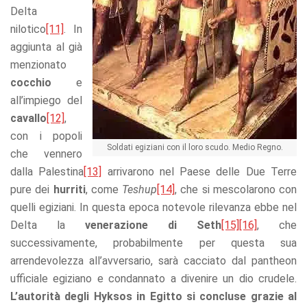
Delta
nilotico
[11]
. In
aggiunta al già
menzionato
cocchio
e
all’impiego del
cavallo
[12]
,
con i popoli
Soldati egiziani con il loro scudo. Medio Regno.
che vennero
dalla Palestina
[13]
arrivarono nel Paese delle Due Terre
pure dei
hurriti
, come
Teshup
[14]
, che si mescolarono con
quelli egiziani. In questa epoca notevole rilevanza ebbe nel
Delta la
venerazione di Seth
[15]
[16]
, che
successivamente, probabilmente per questa sua
arrendevolezza all’avversario, sarà cacciato dal pantheon
ufficiale egiziano e condannato a divenire un dio crudele.
L’autorità degli Hyksos in Egitto si concluse grazie al