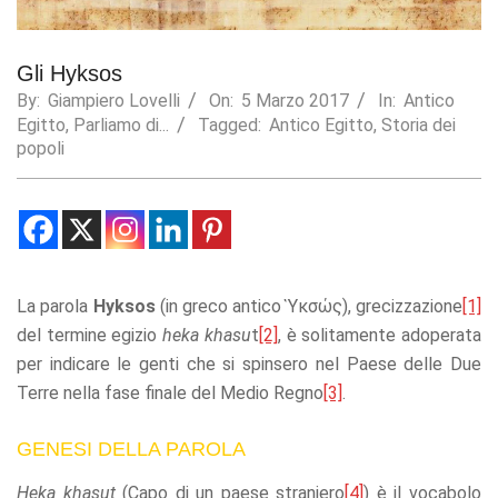
Statistics
In order for
Gli Hyksos
us to
improve the
By:
Giampiero Lovelli
On:
5 Marzo 2017
In:
Antico
website's
Egitto
,
Parliamo di...
Tagged:
Antico Egitto
,
Storia dei
functionality
popoli
and
structure,
based on
how the
website is
used.
La parola
Hyksos
(in greco antico Ὑκσώς), grecizzazione
[1]
del termine egizio
heka khasu
t
[2]
, è solitamente adoperata
Experience
per indicare le genti che si spinsero nel Paese delle Due
In order for
our website
Terre nella fase finale del Medio Regno
[3]
.
to perform
as well as
GENESI DELLA PAROLA
possible
during your
visit. If you
Heka khasut
(Capo di un paese straniero
[4]
) è il vocabolo