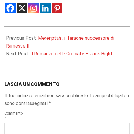
2017-
03-
Previous Post:
Merenptah : il faraone successore di
05
Ramesse II
Next Post:
Il Romanzo delle Crociate – Jack Hight
LASCIA UN COMMENTO
Il tuo indirizzo email non sarà pubblicato.
I campi obbligatori
sono contrassegnati
*
Commento
*