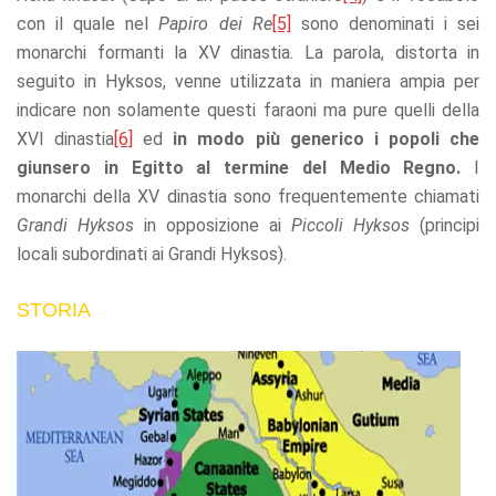
refuse these
con il quale nel
Papiro dei Re
[5]
sono denominati i sei
cookies,
monarchi formanti la XV dinastia. La parola, distorta in
some
functionality
seguito in Hyksos, venne utilizzata in maniera ampia per
will
indicare non solamente questi faraoni ma pure quelli della
disappear
XVI dinastia
[6]
ed
in modo più generico i popoli che
from the
website.
giunsero in Egitto al termine del Medio Regno.
I
monarchi della XV dinastia sono frequentemente chiamati
Grandi Hyksos
in opposizione ai
Piccoli Hyksos
(principi
Marketing
locali subordinati ai Grandi Hyksos).
By sharing
your
interests
STORIA
and
behavior as
you visit our
site, you
increase the
chance of
seeing
personalized
content and