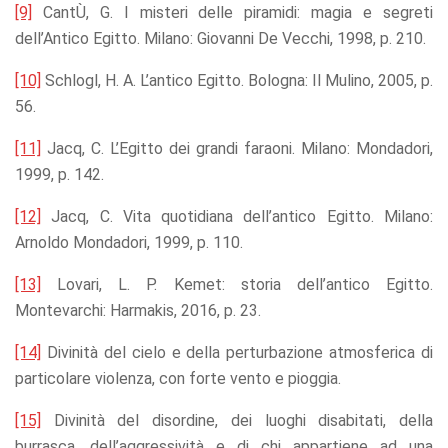
[9]
CantÙ, G. I misteri delle piramidi: magia e segreti
dell’Antico Egitto. Milano: Giovanni De Vecchi, 1998, p. 210.
[10]
Schlogl, H. A. L’antico Egitto. Bologna: Il Mulino, 2005, p.
56.
[11]
Jacq, C. L’Egitto dei grandi faraoni. Milano: Mondadori,
1999, p. 142.
[12]
Jacq, C. Vita quotidiana dell’antico Egitto. Milano:
Arnoldo Mondadori, 1999, p. 110.
[13]
Lovari, L. P. Kemet: storia dell’antico Egitto.
Montevarchi: Harmakis, 2016, p. 23.
[14]
Divinità del cielo e della perturbazione atmosferica di
particolare violenza, con forte vento e pioggia.
[15]
Divinità del disordine, dei luoghi disabitati, della
burrasca, dell’aggressività e di chi appartiene ad una