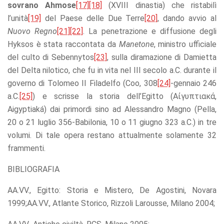
sovrano Ahmose
[17]
[18]
(XVIII dinastia) che ristabilì
l’unità
[19]
del Paese delle Due Terre
[20]
, dando avvio al
Nuovo Regno
[21]
[22]
. La penetrazione e diffusione degli
Hyksos è stata raccontata da
Manetone
, ministro ufficiale
del culto di Sebennytos
[23]
, sulla diramazione di Damietta
del Delta nilotico, che fu in vita nel III secolo a.C. durante il
governo di Tolomeo II Filadelfo (Coo, 308
[24]
-gennaio 246
a.C.
[25]
) e scrisse la storia dell’Egitto (Aἰγυπτιακά,
Aigyptiaká) dai primordi sino ad Alessandro Magno (Pella,
20 o 21 luglio 356-Babilonia, 10 o 11 giugno 323 a.C.) in tre
volumi. Di tale opera restano attualmente solamente 32
frammenti.
BIBLIOGRAFIA
AA.VV., Egitto: Storia e Mistero, De Agostini, Novara
1999;AA.VV., Atlante Storico, Rizzoli Larousse, Milano 2004;