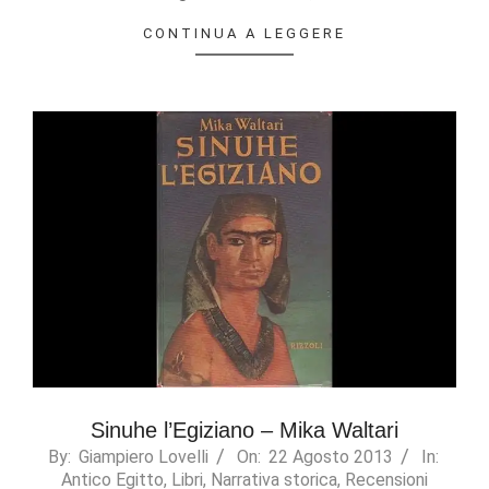
CONTINUA A LEGGERE
Sinuhe l’Egiziano – Mika Waltari
2013-
By:
Giampiero Lovelli
On:
22 Agosto 2013
In:
Antico Egitto
,
Libri
,
Narrativa storica
,
Recensioni
08-