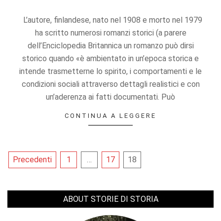
22
L’autore, finlandese, nato nel 1908 e morto nel 1979
ha scritto numerosi romanzi storici (a parere
dell’Enciclopedia Britannica un romanzo può dirsi
storico quando «è ambientato in un’epoca storica e
intende trasmetterne lo spirito, i comportamenti e le
condizioni sociali attraverso dettagli realistici e con
un’aderenza ai fatti documentati. Può
CONTINUA A LEGGERE
Paginazione
Precedenti
1
…
17
18
degli
articoli
ABOUT STORIE DI STORIA