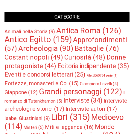
CATEGORIE
Antica Roma
(126)
Animali nella Storia
(9)
Antico Egitto
(159)
Approfondimenti
Archeologia
(90)
Battaglie
(76)
(57)
Costantinopoli
(49)
Curiosità
(48)
Donne
protagoniste
(44)
Editoria indipendente
(35)
Eventi e concorsi letterari
(25)
File JE60754 serie
(1)
Fortezze, monasteri e Co.
(15)
Giampiero Lovelli
(4)
Grandi personaggi
(122)
Giappone
(12)
Il
Interviste
(34)
Interviste
romanzo di Tutankhamon
(5)
archeologi e storici
(17)
Interviste autori
(17)
Libri
(315)
Medioevo
Isabel Giustiniani
(9)
(114)
Mondo
Miti e leggende
(16)
Misteri
(5)