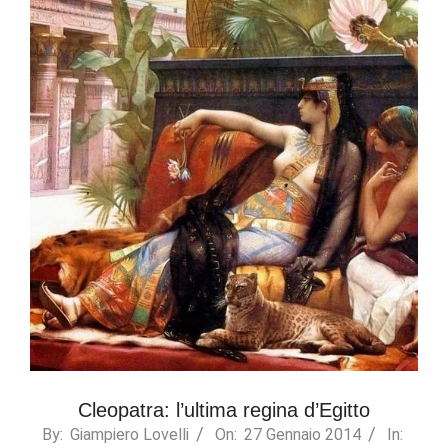
Cleopatra: l’ultima regina d’Egitto
2014-
By:
Giampiero Lovelli
On:
27 Gennaio 2014
In: