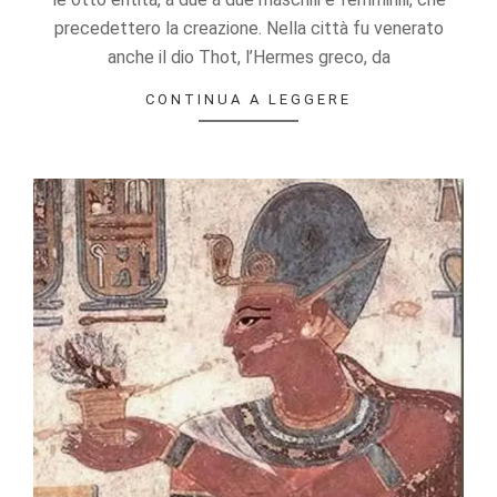
refuse these
precedettero la creazione. Nella città fu venerato
cookies,
some
anche il dio Thot, l’Hermes greco, da
functionality
will
CONTINUA A LEGGERE
disappear
from the
website.
Marketing
By sharing
your
interests
and
behavior as
you visit our
site, you
increase the
chance of
seeing
personalized
content and