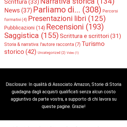
Narrativa storica
(134)
Scrittura
(33)
Parliamo di...
(308)
News
(37)
Percorsi
Presentazioni libri
(125)
formativi
(4)
Recensioni
(193)
Pubblicazioni
(14)
Saggistica
(155)
Scrittura e scrittori
(31)
Turismo
Storia & narrativa: l'autore racconta
(7)
storico
(42)
Uncategorized
(2)
Video
(1)
Disclosure: In qualità di Associato Amazon, Storie di Storia
guadagna dagli acquisti qualificati senza alcun costo
aggiuntivo da parte vostra, a supporto di chi lavora su
queste pagine. Grazie!