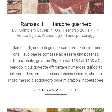
offers.
Ramses III : il faraone guerriero
2014-
By:
Giampiero Lovelli
On:
14 Marzo 2014
In:
Antico Egitto
,
Archeologia
,
Grandi personaggi
03-
14
Ramses III, uomo di grande carattere e desideroso
che il suo paese tornasse ad essere una potenza
internazionale, governò l’Egitto dal 1184 al 1153 a.C.,
periodo in cui dovette affrontare numerose difficoltà
interne ed esterne. In primis il Vicino Oriente, che era
stato messo a soqquadro dalle migrazioni indoeuropee.
CONTINUA A LEGGERE