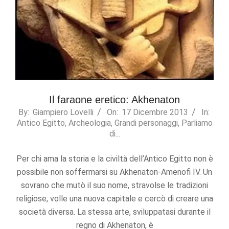
Il faraone eretico: Akhenaton
2013-
By:
Giampiero Lovelli
On:
17 Dicembre 2013
In:
Antico Egitto
,
Archeologia
,
Grandi personaggi
,
Parliamo
12-
di...
17
Per chi ama la storia e la civiltà dell’Antico Egitto non è
possibile non soffermarsi su Akhenaton-Amenofi IV. Un
sovrano che mutò il suo nome, stravolse le tradizioni
religiose, volle una nuova capitale e cercò di creare una
società diversa. La stessa arte, sviluppatasi durante il
regno di Akhenaton, è