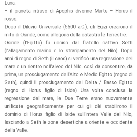
Luna;
– il pianeta intruso di Apophis divenne Marte – Horus il
rosso.
Dopo il Diluvio Universale (5500 a.C.), gli Egizi crearono il
mito di Osiride, come allegoria della catastrofe terrestre.
Osiride (l’Egitto) fu ucciso dal fratello cattivo Seth
(l’allagamento marino e lo straripamento del Nilo). Dopo
anni di regno di Seth (il caos) si verificò una regressione del
mare e un rientro nell’alveo del Nilo, così da consentire, da
prima, un prosciugamento dell’Alto e Medio Egitto (regno di
Seth), quindi il prosciugamento del Delta / Basso Egitto
(regno di Horus figlio di Iside). Una volta conclusa la
regressione del mare, le Due Terre erano nuovamente
unificate geograficamente per cui gli dèi stabilirono il
dominio di Horus figlio di Iside sull’intera Valle del Nilo,
lasciando a Seth le zone desertiche a oriente e occidente
della Valle.