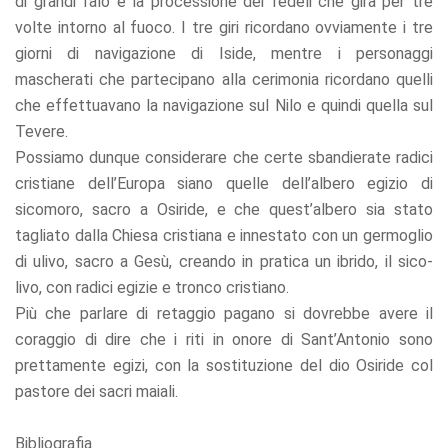
di grandi falò e la processione dei fedeli che gira per tre
volte intorno al fuoco. I tre giri ricordano ovviamente i tre
giorni di navigazione di Iside, mentre i personaggi
mascherati che partecipano alla cerimonia ricordano quelli
che effettuavano la navigazione sul Nilo e quindi quella sul
Tevere.
Possiamo dunque considerare che certe sbandierate radici
cristiane dell’Europa siano quelle dell’albero egizio di
sicomoro, sacro a Osiride, e che quest’albero sia stato
tagliato dalla Chiesa cristiana e innestato con un germoglio
di ulivo, sacro a Gesù, creando in pratica un ibrido, il sico-
livo, con radici egizie e tronco cristiano.
Più che parlare di retaggio pagano si dovrebbe avere il
coraggio di dire che i riti in onore di Sant’Antonio sono
prettamente egizi, con la sostituzione del dio Osiride col
pastore dei sacri maiali.
Bibliografia