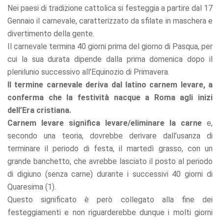
refuse these
Nei paesi di tradizione cattolica si festeggia a partire dal 17
cookies,
Gennaio il carnevale, caratterizzato da sfilate in maschera e
some
divertimento della gente.
functionality
will
Il carnevale termina 40 giorni prima del giorno di Pasqua, per
disappear
cui la sua durata dipende dalla prima domenica dopo il
from the
website.
plenilunio successivo all’Equinozio di Primavera.
Il termine carnevale deriva dal latino carnem levare, a
conferma che la festività nacque a Roma agli inizi
Marketing
dell’Era cristiana.
By sharing
Carnem levare significa levare/eliminare la carne
e,
your
interests
secondo una teoria, dovrebbe derivare dall’usanza di
and
terminare il periodo di festa, il martedì grasso, con un
behavior as
you visit our
grande banchetto, che avrebbe lasciato il posto al periodo
site, you
di digiuno (senza carne) durante i successivi 40 giorni di
increase the
Quaresima (1).
chance of
seeing
Questo significato è però collegato alla fine dei
personalized
festeggiamenti e non riguarderebbe dunque i molti giorni
content and