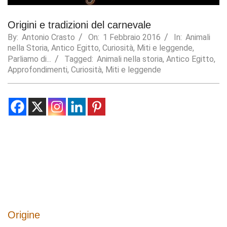
Statistics
Origini e tradizioni del carnevale
In order for
us to
By:
Antonio Crasto
On:
1 Febbraio 2016
In:
Animali
improve the
nella Storia
,
Antico Egitto
,
Curiosità
,
Miti e leggende
,
website's
Parliamo di...
Tagged:
Animali nella storia
,
Antico Egitto
,
functionality
Approfondimenti
,
Curiosità
,
Miti e leggende
and
structure,
based on
how the
website is
used.
Experience
In order for
our website
to perform
as well as
possible
Origine
during your
visit. If you