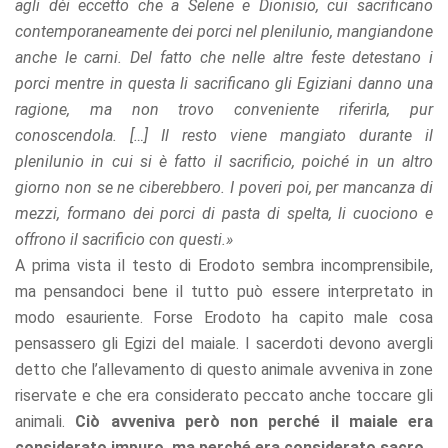
agli dèi eccetto che a Selene e Dionisio, cui sacrificano
contemporaneamente dei porci nel plenilunio, mangiandone
anche le carni. Del fatto che nelle altre feste detestano i
porci mentre in questa li sacrificano gli Egiziani danno una
ragione, ma non trovo conveniente riferirla, pur
conoscendola. […] Il resto viene mangiato durante il
plenilunio in cui si è fatto il sacrificio, poiché in un altro
giorno non se ne ciberebbero. I poveri poi, per mancanza di
mezzi, formano dei porci di pasta di spelta, li cuociono e
offrono il sacrificio con questi.»
A prima vista il testo di Erodoto sembra incomprensibile,
ma pensandoci bene il tutto può essere interpretato in
modo esauriente. Forse Erodoto ha capito male cosa
pensassero gli Egizi del maiale. I sacerdoti devono avergli
detto che l’allevamento di questo animale avveniva in zone
riservate e che era considerato peccato anche toccare gli
animali.
Ciò avveniva però non perché il maiale era
considerato impuro, ma perché era considerato sacro.