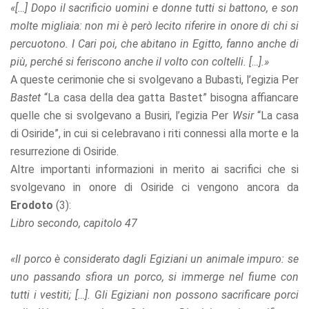
«[…] Dopo il sacrificio uomini e donne tutti si battono, e son
molte migliaia: non mi è però lecito riferire in onore di chi si
percuotono. I Cari poi, che abitano in Egitto, fanno anche di
più, perché si feriscono anche il volto con coltelli. […].»
A queste cerimonie che si svolgevano a Bubasti, l’egizia Per
Bastet
“La casa della dea gatta Bastet” bisogna affiancare
quelle che si svolgevano a Busiri, l’egizia Per
Wsir
“La casa
di Osiride”, in cui si celebravano i riti connessi alla morte e la
resurrezione di Osiride.
Altre importanti informazioni in merito ai sacrifici che si
svolgevano in onore di Osiride ci vengono ancora da
Erodoto
(3):
Libro secondo, capitolo 47
«Il porco è considerato dagli Egiziani un animale impuro: se
uno passando sfiora un porco, si immerge nel fiume con
tutti i vestiti; […]. Gli Egiziani non possono sacrificare porci