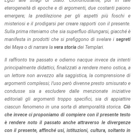
Egizi alle stragi di Stato. Ciononostante, pur in tale
offers.
eterogeneità di epoche e di argomenti, due costanti paiono
emergere; la predilezione per gli aspetti più foschi e
misteriosi e il prodigarsi per creare rapporti con il presente.
Sulla prima riteniamo che sia superfluo dilungarsi, giacché è
manifesta in prodotti che si prefiggono di svelare i
segreti
dei Maya o di narrare la
vera storia
dei Templari.
Il raffronto tra passato e odierno nacque invece da intenti
principalmente didattici, finalizzati a rendere meno ostica, a
un lettore non avvezzo alla saggistica, la comprensione di
argomenti complessi; l’uso però divenne presto smisurato e
condusse sia a escludere dalle menzionate iniziative
editoriali gli argomenti troppo specifici, sia di appiattire
ciascun fenomeno in una sorta di atemporalità storica.
Ciò
che invece ci proponiamo di compiere con il presente testo
è rendere noto il passato anche attraverso le divergenze
con il presente, affinché usi, istituzioni, cultura, soltanto in