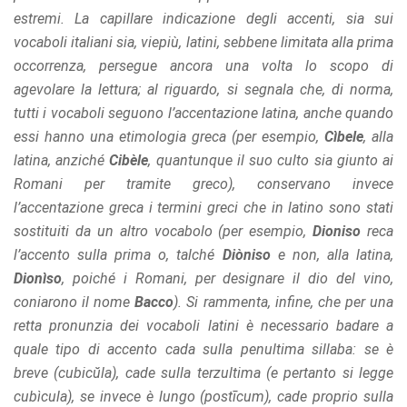
estremi. La capillare indicazione degli accenti, sia sui
vocaboli italiani sia, viepiù, latini, sebbene limitata alla prima
occorrenza, persegue ancora una volta lo scopo di
agevolare la lettura; al riguardo, si segnala che, di norma,
tutti i vocaboli seguono l’accentazione latina, anche quando
essi hanno una etimologia greca (per esempio,
Cìbele
, alla
latina, anziché
Cibèle
, quantunque il suo culto sia giunto ai
Romani per tramite greco), conservano invece
l’accentazione greca i termini greci che in latino sono stati
sostituiti da un altro vocabolo (per esempio,
Dioniso
reca
l’accento sulla prima o, talché
Diòniso
e non, alla latina,
Dionìso
, poiché i Romani, per designare il dio del vino,
coniarono il nome
Bacco
). Si rammenta, infine, che per una
retta pronunzia dei vocaboli latini è necessario badare a
quale tipo di accento cada sulla penultima sillaba: se è
breve (cubicŭla), cade sulla terzultima (e pertanto si legge
cubìcula), se invece è lungo (postīcum), cade proprio sulla