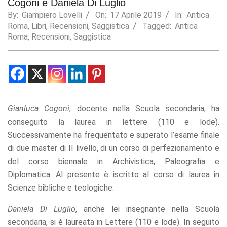
Cogoni e Daniela Di Luglio
By:
Giampiero Lovelli
On:
17 Aprile 2019
In:
Antica
Statistics
In order for
Roma
,
Libri
,
Recensioni
,
Saggistica
Tagged:
Antica
us to
Roma
,
Recensioni
,
Saggistica
improve the
website's
functionality
and
structure,
based on
how the
Gianluca Cogoni
, docente nella Scuola secondaria, ha
website is
conseguito la laurea in lettere (110 e lode).
used.
Successivamente ha frequentato e superato l’esame finale
di due master di II livello, di un corso di perfezionamento e
Experience
del corso biennale in Archivistica, Paleografia e
In order for
Diplomatica. Al presente è iscritto al corso di laurea in
our website
to perform
Scienze bibliche e teologiche.
as well as
possible
Daniela Di Luglio
, anche lei insegnante nella Scuola
during your
secondaria, si è laureata in Lettere (110 e lode). In seguito
visit. If you