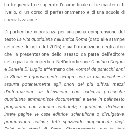
refuse these
ha frequentato e superato l’esame finale di tre master di II
cookies,
livello, di un corso di perfezionamento e di una scuola di
some
specializzazione.
functionality
will
disappear
Di particolare importanza per una piena comprensione del
from the
testo
La vita quotidiana nell’antica Roma
(dato alle stampe
website.
nel mese di luglio del 2015) è sia l’introduzione degli autori
che la presentazione dello stesso da parte dell’editore
Marketing
nella quarta di copertina. Nell’introduzione
Gianluca Cogoni
By sharing
e
Daniela Di Luglio
affermano che: «
ormai da parecchi anni
your
la Storia – rigorosamente sempre con la maiuscola! – è
interests
and
assurta potentemente agli onori dei più diffusi mezzi
behavior as
d’informazione: la televisione con cadenza pressoché
you visit our
quotidiana ammannisce documentari e tiene in palinsesto
site, you
increase the
programmi con annosa continuità, i quotidiani dedicano
chance of
intere pagine, le case editrice, scientifiche o divulgative,
seeing
promuovono collane, tutti spaziando ampiamente dagli
personalized
content and