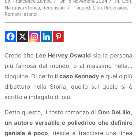
By:
Francesco Zampa
On:
5 Novembre 2024
In:
Libri
,
Narrativa storica
,
Recensioni
Tagged:
Libri
,
Recensioni
,
Statistics
Romanzi storici
In order for
us to
improve the
website's
functionality
and
structure,
Credo che
Lee Hervey Oswald
sia la persona
based on
how the
più famosa del mondo, o al massimo nella…
website is
used.
cinquina. Di certo
il caso Kennedy
è quello più
dibattuto nella Storia, quello sul quale si è
Experience
scritto e indagato di più.
In order for
our website
Detto questo, il tosto romanzo di
Don DeLillo,
to perform
as well as
un autore versatile e poliedrico che definire
possible
during your
geniale è poco
, riesce a tracciare una linea
visit. If you