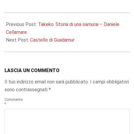
2024-
11-
Previous Post:
Takeko. Storia di una samurai – Daniele
05
Cellamare
Next Post:
Castello di Guadamur
LASCIA UN COMMENTO
Il tuo indirizzo email non sarà pubblicato.
I campi obbligatori
sono contrassegnati
*
Commento
*