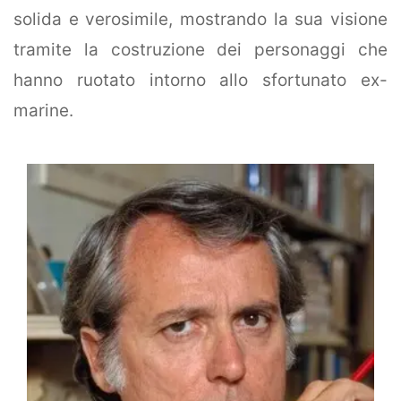
refuse these
solida e verosimile, mostrando la sua visione
cookies,
some
tramite la costruzione dei personaggi che
functionality
hanno ruotato intorno allo sfortunato ex-
will
disappear
marine.
from the
website.
Marketing
By sharing
your
interests
and
behavior as
you visit our
site, you
increase the
chance of
seeing
personalized
content and