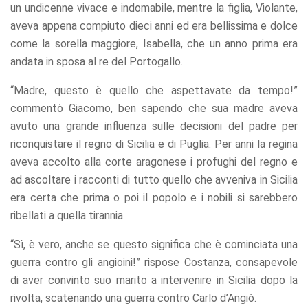
un undicenne vivace e indomabile, mentre la figlia, Violante,
aveva appena compiuto dieci anni ed era bellissima e dolce
come la sorella maggiore, Isabella, che un anno prima era
andata in sposa al re del Portogallo.
“Madre, questo è quello che aspettavate da tempo!”
commentò Giacomo, ben sapendo che sua madre aveva
avuto una grande influenza sulle decisioni del padre per
riconquistare il regno di Sicilia e di Puglia. Per anni la regina
aveva accolto alla corte aragonese i profughi del regno e
ad ascoltare i racconti di tutto quello che avveniva in Sicilia
era certa che prima o poi il popolo e i nobili si sarebbero
ribellati a quella tirannia.
“Sì, è vero, anche se questo significa che è cominciata una
guerra contro gli angioini!” rispose Costanza, consapevole
di aver convinto suo marito a intervenire in Sicilia dopo la
rivolta, scatenando una guerra contro Carlo d’Angiò.