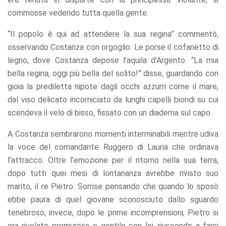
commosse vedendo tutta quella gente.
“Il popolo è qui ad attendere la sua regina” commentò,
osservando Costanza con orgoglio. Le porse il cofanetto di
legno, dove Costanza depose l’aquila d’Argento. “La mia
bella regina, oggi più bella del solito!” disse, guardando con
gioia la prediletta nipote dagli occhi azzurri come il mare,
dal viso delicato incorniciato da lunghi capelli biondi su cui
scendeva il velo di bisso, fissato con un diadema sul capo.
A Costanza sembrarono momenti interminabili mentre udiva
la voce del comandante Ruggero di Lauria che ordinava
l’attracco. Oltre l’emozione per il ritorno nella sua terra,
dopo tutti quei mesi di lontananza avrebbe rivisto suo
marito, il re Pietro. Sorrise pensando che quando lo sposò
ebbe paura di quel giovane sconosciuto dallo sguardo
tenebroso, invece, dopo le prime incomprensioni, Pietro si
era rivelato premuroso e gentile con lei, riuscendo a farsi