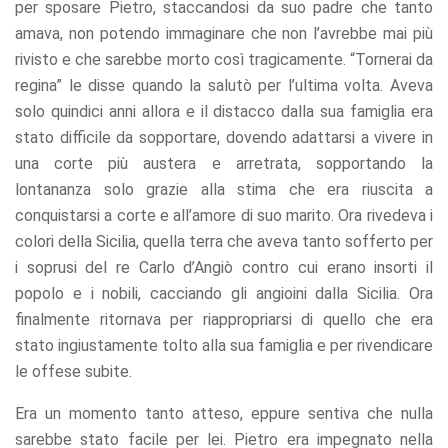
per sposare Pietro, staccandosi da suo padre che tanto
amava, non potendo immaginare che non l’avrebbe mai più
rivisto e che sarebbe morto così tragicamente. “Tornerai da
regina” le disse quando la salutò per l’ultima volta. Aveva
solo quindici anni allora e il distacco dalla sua famiglia era
stato difficile da sopportare, dovendo adattarsi a vivere in
una corte più austera e arretrata, sopportando la
lontananza solo grazie alla stima che era riuscita a
conquistarsi a corte e all’amore di suo marito. Ora rivedeva i
colori della Sicilia, quella terra che aveva tanto sofferto per
i soprusi del re Carlo d’Angiò contro cui erano insorti il
popolo e i nobili, cacciando gli angioini dalla Sicilia. Ora
finalmente ritornava per riappropriarsi di quello che era
stato ingiustamente tolto alla sua famiglia e per rivendicare
le offese subite.
Era un momento tanto atteso, eppure sentiva che nulla
sarebbe stato facile per lei. Pietro era impegnato nella