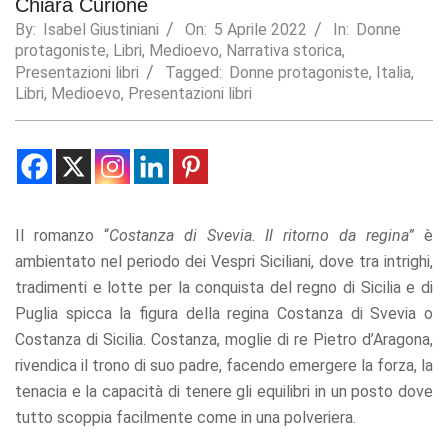
Chiara Curione
By:
Isabel Giustiniani
On:
5 Aprile 2022
In:
Donne
Statistics
protagoniste
,
Libri
,
Medioevo
,
Narrativa storica
,
In order for
us to
Presentazioni libri
Tagged:
Donne protagoniste
,
Italia
,
improve the
Libri
,
Medioevo
,
Presentazioni libri
website's
functionality
and
structure,
based on
how the
website is
Il romanzo “
Costanza di Svevia. Il ritorno da regina”
è
used.
ambientato nel periodo dei Vespri Siciliani, dove tra intrighi,
tradimenti e lotte per la conquista del regno di Sicilia e di
Experience
Puglia spicca la figura della regina Costanza di Svevia o
In order for
Costanza di Sicilia. Costanza, moglie di re Pietro d’Aragona,
our website
rivendica il trono di suo padre, facendo emergere la forza, la
to perform
as well as
tenacia e la capacità di tenere gli equilibri in un posto dove
possible
tutto scoppia facilmente come in una polveriera.
during your
visit. If you