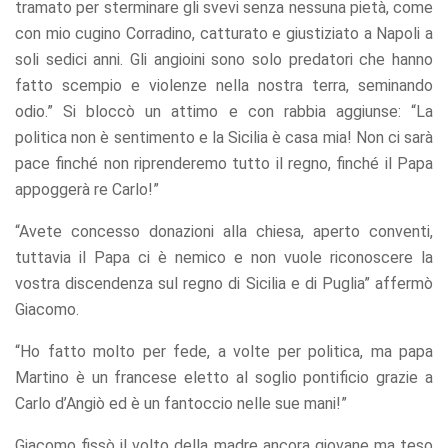
tramato per sterminare gli svevi senza nessuna pietà, come
con mio cugino Corradino, catturato e giustiziato a Napoli a
soli sedici anni. Gli angioini sono solo predatori che hanno
fatto scempio e violenze nella nostra terra, seminando
odio.” Si bloccò un attimo e con rabbia aggiunse: “La
politica non è sentimento e la Sicilia è casa mia! Non ci sarà
pace finché non riprenderemo tutto il regno, finché il Papa
appoggerà re Carlo!”
“Avete concesso donazioni alla chiesa, aperto conventi,
tuttavia il Papa ci è nemico e non vuole riconoscere la
vostra discendenza sul regno di Sicilia e di Puglia” affermò
Giacomo.
“Ho fatto molto per fede, a volte per politica, ma papa
Martino è un francese eletto al soglio pontificio grazie a
Carlo d’Angiò ed è un fantoccio nelle sue mani!”
Giacomo fissò il volto della madre ancora giovane ma teso