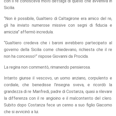
con il re conosceva molti dettagli di quello che avveniva in
Sicilia.
“Non è possibile, Gualtiero di Caltagirone era amico del re,
gli ha inviato numerose missive con segni di fiducia e
amicizia” affermò incredula.
“Gualtiero credeva che i baroni avrebbero partecipato al
governo della Sicilia come chiedevano, richiesta che il re
non ha concesso!” rispose Giovanni da Procida.
La regina non commentò, rimanendo pensierosa.
Intanto giunse il vescovo, un uomo anziano, corpulento e
cordiale, che benedisse l’insegna sveva, e ricordò la
grandezza di re Manfredi, padre di Costanza, quasi a rilevare
la differenza con il re angioino e il malcontento del clero.
Subito dopo Costanza fece un cenno a suo figlio Giacomo
che si avvicinò a lui.