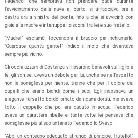
Federico, che sembrava non prendere pace durante
l’avvicinamento della nave al porto, si affacciava ora a
destra ora a sinistra del ponte, fino a che si avvicinò con
gioia alla madre e interruppe i discorsi tra lei e suo fratello.
“Madre!” esclamò, toccandole il braccio per richiamarla.
“Guardate quanta gente!” Indicò il molo che diventava
sempre più vicino.
Gli occhi azzurri di Costanza si fissarono benevoli sul figlio e
lei gli sorrise, aveva un debole per lui, anche se nell’aspetto
non le somigliava per niente, tranne che per il colore dei
capelli che erano biondi come i suoi. Egli indossava un
elegante farsetto bordò ornato da ricami dorati, ma aveva
tolto il cappello che poi era caduto in acqua. Federico
aveva un carattere ribelle e tante volte lei pensava che
somigliasse più al suo antenato Federico lo Svevo.
“Abbi un contegno adeguato al rango di principe, fratello!”