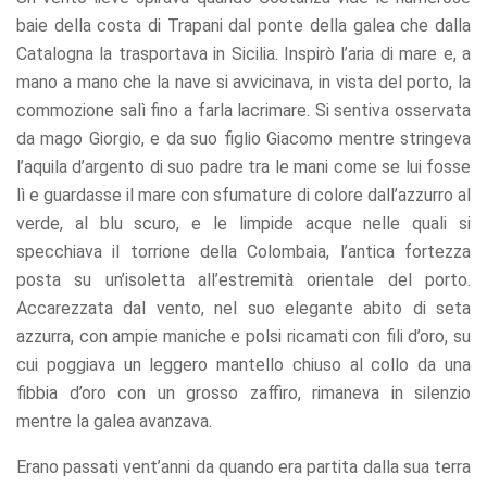
baie della costa di Trapani dal ponte della galea che dalla
Catalogna la trasportava in Sicilia. Inspirò l’aria di mare e, a
mano a mano che la nave si avvicinava, in vista del porto, la
commozione salì fino a farla lacrimare. Si sentiva osservata
da mago Giorgio, e da suo figlio Giacomo mentre stringeva
l’aquila d’argento di suo padre tra le mani come se lui fosse
lì e guardasse il mare con sfumature di colore dall’azzurro al
verde, al blu scuro, e le limpide acque nelle quali si
specchiava il torrione della Colombaia, l’antica fortezza
posta su un’isoletta all’estremità orientale del porto.
Accarezzata dal vento, nel suo elegante abito di seta
azzurra, con ampie maniche e polsi ricamati con fili d’oro, su
cui poggiava un leggero mantello chiuso al collo da una
fibbia d’oro con un grosso zaffiro, rimaneva in silenzio
mentre la galea avanzava.
Erano passati vent’anni da quando era partita dalla sua terra