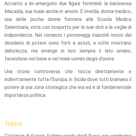
Accanto a lei emergono due figure femminili: la baronessa
refuse these
cookies,
Macalda, sua rivale anche in amore. E Imelda, donna medico,
some
una delle poche donne formate alla Scuola Medica
functionality
Salernitana, vista con sospetto per le sue doti e la voglia di
will
disappear
indipendenza. Nel romanzo i personaggi maschili mossi dal
from the
desiderio di potere sono forti e astuti, a volte mostrano
website.
debolezza, ma emerge in loro sempre il lato umano,
facendone nel bene e nel male uomini degni d’onore.
Marketing
By sharing
Una storia controversa che tocca direttamente e
your
indirettamente tutta l’Europa, in Sicilia dove tutti bramano il
interests
potere di una zona strategica che era ed è di fondamentale
and
behavior as
importanza politica.
you visit our
site, you
increase the
chance of
seeing
Trama
personalized
content and
Costanza di Svevia, l’ultima erede degli Svevi, per vendicarsi