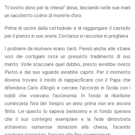
“Il nostro dono per la chiesa” disse, lasciando nelle sue mani
un sacchetto colmo di monete d’oro.
Prima di uscire dalla cattedrale e di raggiungere il castello
per il pranzo in suo onore, Costanza si raccolse in preghiera.
I problemi da risolvere erano tanti. Pensò anche alle strane
voci dei cortigiani circa un presunto tradimento di suo
marito. Volle scacciare quel dubbio, presto avrebbe rivisto
Pietro e dal suo sguardo avrebbe capito. Per il momento
doveva trovare il modo di riappacificarsi con il Papa che
difendeva Carlo d’Angiò e cercare l’accordo in Sicilia con i
nobili che volevano l’autonomia. In fondo la ribellione
cominciata l’ora del Vespro un anno prima non era ancora
finita. Lei questo lo sapeva benissimo e in fondo sperava
che il suo contegno esemplare e la fede dimostrata
attraverso numerose donazioni alla chiesa, facendo
costruire monasteri, fossero alla fine ricompensati.