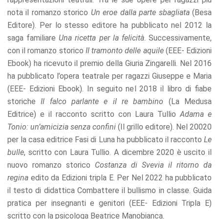
nota il romanzo storico
Un eroe dalla parte sbagliata
(Besa
Editore). Per lo stesso editore ha pubblicato nel 2012 la
saga familiare
Una ricetta per la felicità
. Successivamente,
con il romanzo storico
Il tramonto delle aquile
(EEE- Edizioni
Ebook) ha ricevuto il premio della Giuria Zingarelli. Nel 2016
ha pubblicato l’opera teatrale per ragazzi Giuseppe e Maria
(EEE- Edizioni Ebook). In seguito nel 2018 il libro di fiabe
storiche
Il falco parlante e il re bambino
(La Medusa
Editrice) e il racconto scritto con Laura Tullio
Adama e
Tonio: un’amicizia senza confini
(Il grillo editore). Nel 20020
per la casa editrice Fasi di Luna ha pubblicato il racconto
Le
bulle
, scritto con Laura Tullio. A dicembre 2020 è uscito il
nuovo romanzo storico
Costanza di Svevia il ritorno da
regina
edito da Edizioni tripla E. Per Nel 2022 ha pubblicato
il testo di didattica Combattere il bullismo in classe. Guida
pratica per insegnanti e genitori (EEE- Edizioni Tripla E)
scritto con la psicologa Beatrice Manobianca.