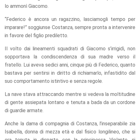
lo ammonì Giacomo.
“Federico è ancora un ragazzino, lasciamogli tempo per
imparare!” soggiunse Costanza, sempre pronta a intervenire
in favore del figlio prediletto.
Il volto dai lineamenti squadrati di Giacomo s’irrigidì, non
sopportava la condiscendenza di sua madre verso il
fratello. Lui aveva sedici anni, cinque più di Federico, quanto
bastava per sentirsi in diritto di richiamarlo, infastidito dal
suo comportamento istintivo e senza regole.
La nave stava attraccando mentre si vedeva la moltitudine
di gente assiepata lontano e tenuta a bada da un cordone
di guardie armate.
Anche la dama di compagnia di Costanza, l’inseparabile zia
Isabella, donna di mezza età e dal fisico longilineo, che si
era tenuta in disparte con la principessa Violante, si