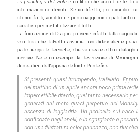
La psicologia del viola
è un libro che andrebbe letto u
informazioni contenute. Se un difetto, per così dire, s
storici, fatti, aneddoti e personaggi con i quali l’autor
narrativo per metabolizzare il tutto.
La formazione di Dragoni proviene infatti dalla saggistica
scrittura che talvolta assume toni didascalici e pesan
padroneggia le tecniche, che sa creare ottimi dialoghi 
incisive. Ne è un esempio la descrizione di
Monsigno
domestico dell’appena defunto Pontefice.
Si presentò quasi irrompendo, trafelato. Eppur
del mattino di un aprile ancora poco primaveril
impercettibile ritardo, quel tanto necessario per
generati dal moto quasi perpetuo del Monsig
assenza di leggiadria. Un pedicello sul naso 
conficcate negli anelli, e la sgargiante e pesan
con una filettatura color paonazzo, non riusciv