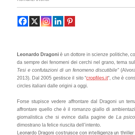
Statistics
In order for
us to
improve the
website's
functionality
and
structure,
Leonardo Dragoni
è un dottore in scienze politiche, c
based on
how the
da sempre dei fenomeni dei cerchi nel grano, tema sul
website is
Tesi e confutazioni di un fenomeno discutibile”
(Alvor
used.
2013). Dal 2005 gestisce il sito “
cropfiles.it
“, che è cons
circles italiani dalle origini a oggi.
Experience
In order for
Forse stupisce vedere affrontare dal Dragoni un tema
our website
affrontare quello che è il romanzo giallo di ambientazio
to perform
as well as
giornalistica che si evince dalla pagine de
La psico
possible
dimostrano la felice riuscita dell’intento.
during your
Leonardo Dragoni costruisce con intelligenza un thriller
visit. If you