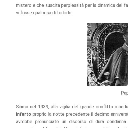
refuse these
mistero e che suscita perplessità per la dinamica dei f
cookies,
vi fosse qualcosa di torbido.
some
functionality
will
disappear
from the
website.
Marketing
By sharing
your
interests
and
behavior as
Pap
you visit our
site, you
increase the
Siamo nel 1939, alla vigilia del grande conflitto mond
chance of
infarto
proprio la notte precedente il decimo anniversa
seeing
personalized
avrebbe pronunciato un discorso di dura condanna a
content and