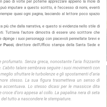
n paio di volte per poterne apprezzare appieno la mole di
i può imputare a questo scritto, è l’eccesso di nomi, eventi
e riempie quasi ogni pagina, lasciando al lettore poco spazio
 più che dalla narrativa, e questo si evidenzia nello stile di
ti. Tuttavia l’autore dimostra di essere uno scrittore che
e dipinge i suoi personaggi con piacevoli pennellate brevi e
r Pucci
, direttore dell’Ufficio stampa della Santa Sede e
e profumato. Senza greca, nonostante l’aria frizzante
e. L’abito talare sembrava seguire i suoi movimenti con
 meglio sfruttare le turbolenze e gli spostamenti d’aria
nore stesso. La sua figura trasmetteva un senso di
la accentuava. Lo stesso dicasi per le massicce dita
te croce d’oro appesa al collo. La papalina nera di seta
a del tutto a nascondere le stempiature.