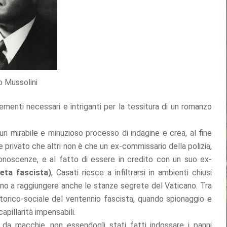
o Mussolini
ementi necessari e intriganti per la tessitura di un romanzo
 mirabile e minuzioso processo di indagine e crea, al fine
e privato che altri non è che un ex-commissario della polizia,
conoscenze, e al fatto di essere in credito con un suo ex-
reta fascista)
, Casati riesce a infiltrarsi in ambienti chiusi
ino a raggiungere anche le stanze segrete del Vaticano. Tra
storico-sociale del ventennio fascista, quando spionaggio e
illarità impensabili.
a macchie, non essendogli stati fatti indossare i panni