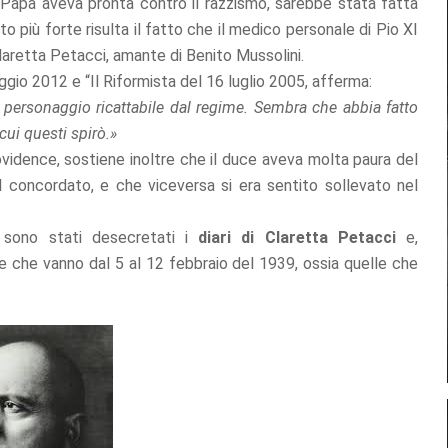
l Papa aveva pronta contro il razzismo, sarebbe stata fatta
o più forte risulta il fatto che il medico personale di Pio XI
 Claretta Petacci, amante di Benito Mussolini.
ggio 2012 e “Il Riformista del 16 luglio 2005, afferma:
 personaggio ricattabile dal regime. Sembra che abbia fatto
cui questi spirò.»
ovidence, sostiene inoltre che il duce aveva molta paura del
 concordato, e che viceversa si era sentito sollevato nel
 sono stati desecretati i
diari di Claretta Petacci
e,
ne che vanno dal 5 al 12 febbraio del 1939, ossia quelle che