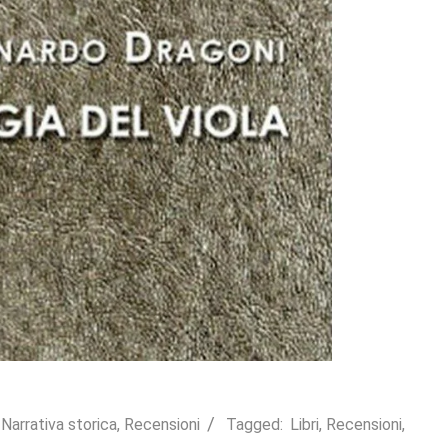
,
Narrativa storica
,
Recensioni
Tagged:
Libri
,
Recensioni
,