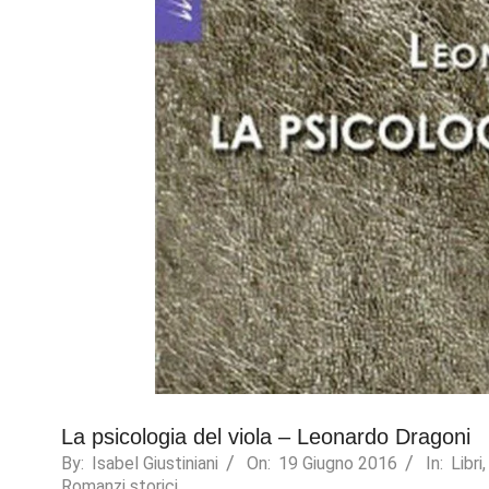
Necessary
These
cookies are
not
optional.
They are
needed for
the website
La psicologia del viola – Leonardo Dragoni
to function.
By:
Isabel Giustiniani
On:
19 Giugno 2016
In:
Libri
Romanzi storici