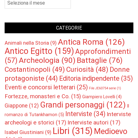
Archivio
CATEGORIE
Antica Roma
(126)
Animali nella Storia
(9)
Antico Egitto
(159)
Approfondimenti
Archeologia
(90)
Battaglie
(76)
(57)
Costantinopoli
(49)
Curiosità
(48)
Donne
protagoniste
(44)
Editoria indipendente
(35)
Eventi e concorsi letterari
(25)
File JE60754 serie
(1)
Fortezze, monasteri e Co.
(15)
Giampiero Lovelli
(4)
Grandi personaggi
(122)
Giappone
(12)
Il
Interviste
(34)
Interviste
romanzo di Tutankhamon
(5)
archeologi e storici
(17)
Interviste autori
(17)
Libri
(315)
Medioevo
Isabel Giustiniani
(9)