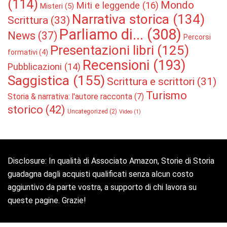
(114)
Mondo
Miti e leggende
(16)
Misteri
(5)
Narrativa storica
(134)
Scrittura
(33)
Parliamo di...
(308)
News
(37)
Percorsi
Presentazioni libri
(125)
formativi
(4)
Recensioni
(193)
Pubblicazioni
(14)
Saggistica
(155)
Scrittura e scrittori
(31)
Turismo
Storia & narrativa: l'autore racconta
(7)
storico
(42)
Uncategorized
(2)
Video
(1)
Disclosure: In qualità di Associato Amazon, Storie di Storia
guadagna dagli acquisti qualificati senza alcun costo
aggiuntivo da parte vostra, a supporto di chi lavora su
queste pagine. Grazie!