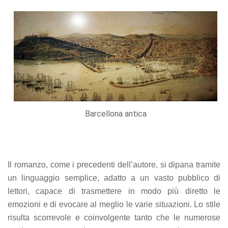
refuse these
cookies,
some
functionality
will
disappear
from the
website.
Marketing
Barcellona antica
By sharing
your
interests
and
behavior as
Il romanzo, come i precedenti dell’autore, si dipana tramite
you visit our
site, you
un linguaggio semplice, adatto a un vasto pubblico di
increase the
lettori, capace di trasmettere in modo più diretto le
chance of
emozioni e di evocare al meglio le varie situazioni. Lo stile
seeing
personalized
risulta scorrevole e coinvolgente tanto che le numerose
content and