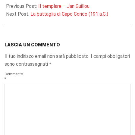
01-
Previous Post:
Il templare – Jan Guillou
17
Next Post:
La battaglia di Capo Corico (191 a.C.)
LASCIA UN COMMENTO
Il tuo indirizzo email non sarà pubblicato.
I campi obbligatori
sono contrassegnati
*
Commento
*