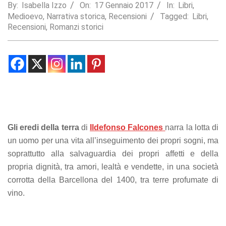
By:
Isabella Izzo
On:
17 Gennaio 2017
In:
Libri
,
Statistics
Medioevo
,
Narrativa storica
,
Recensioni
Tagged:
Libri
,
In order for
Recensioni
,
Romanzi storici
us to
improve the
website's
functionality
and
structure,
based on
how the
website is
used.
Gli eredi della terra
di
Ildefonso Falcones
narra la lotta di
un uomo per una vita all’inseguimento dei propri sogni, ma
soprattutto alla salvaguardia dei propri affetti e della
Experience
In order for
propria dignità, tra amori, lealtà e vendette, in una società
our website
corrotta della Barcellona del 1400, tra terre profumate di
to perform
vino.
as well as
possible
during your
visit. If you