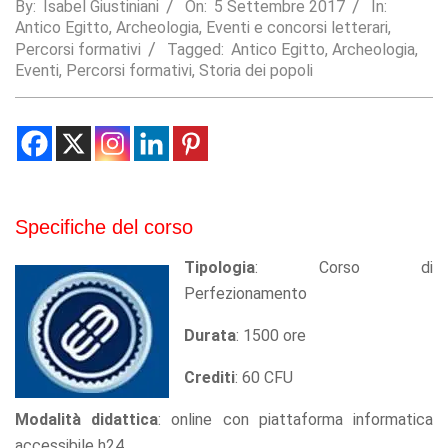
By:
Isabel Giustiniani
On:
5 Settembre 2017
In:
Antico Egitto
,
Archeologia
,
Eventi e concorsi letterari
,
Statistics
Percorsi formativi
Tagged:
Antico Egitto
,
Archeologia
,
In order for
us to
Eventi
,
Percorsi formativi
,
Storia dei popoli
improve the
website's
functionality
and
structure,
based on
how the
website is
Specifiche del corso
used.
Tipologia
: Corso di
Perfezionamento
Experience
In order for
Durata
: 1500 ore
our website
to perform
Crediti
: 60 CFU
as well as
possible
Modalità didattica
: online con piattaforma informatica
during your
visit. If you
accessibile h24