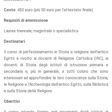
refuse these
cookies,
Costo
: 450 euro (più 50 euro per l’attestato finale)
some
functionality
Requisiti di ammissione
will
disappear
Laurea triennale, magistrale o specialistica
from the
website.
Destinatari
Il corso di perfezionamento in Storia e religione dell’antico
Marketing
By sharing
Egitto è rivolto ai docenti di Religione Cattolica (IRC), ai
your
docenti di Storia degli istituti di istruzione primaria e
interests
secondaria e, più in generale, a tutti coloro che sono
and
behavior as
interessati ad approfondire le loro conoscenze sulla Storia,
you visit our
la Religione e l’Archeologia dell’antico Egitto, sulla Biblistica
site, you
e sulla Storia delle Religioni.
increase the
chance of
seeing
Obiettivi
personalized
content and
Il corso intende fornire agli insegnanti degli istituti di