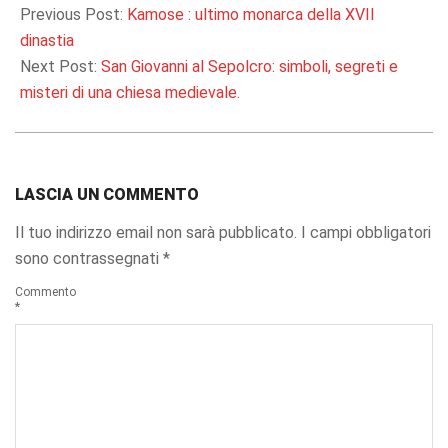
09-
Previous Post:
Kamose : ultimo monarca della XVII
05
dinastia
Next Post:
San Giovanni al Sepolcro: simboli, segreti e
misteri di una chiesa medievale.
LASCIA UN COMMENTO
Il tuo indirizzo email non sarà pubblicato.
I campi obbligatori
sono contrassegnati
*
Commento
*