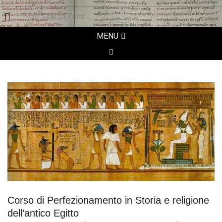
Search
Secondary
MENU
Navigation
SEARCH
Menu
Necessary
These
cookies are
not
optional.
They are
needed for
the website
Corso di Perfezionamento in Storia e religione
to function.
dell’antico Egitto