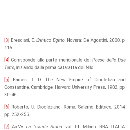
[3]
Bresciani, E.
L’Antico Egitto
. Novara: De Agostini, 2000, p.
116.
[4]
Corrisponde alla parte meridionale del
Paese delle Due
Terre
, iniziando dalla prima cataratta del Nilo.
[5]
Barnes, T. D. The New Empire of Diocletian and
Constantine. Cambridge: Harvard University Press, 1982, pp.
30-46.
[6]
Roberto, U. Diocleziano. Roma: Salerno Editrice, 2014,
pp. 252-255.
[7]
Aa.Vv.
La Grande Storia
. vol. III. Milano: RBA ITALIA,