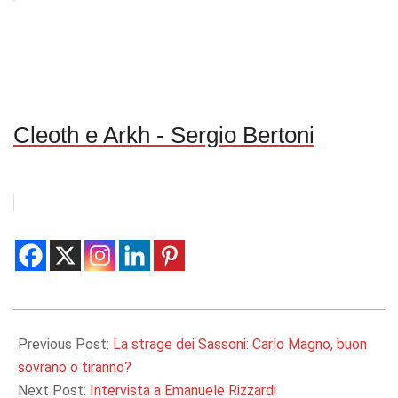
Cleoth e Arkh - Sergio Bertoni
2020-
06-
Previous Post:
La strage dei Sassoni: Carlo Magno, buon
09
sovrano o tiranno?
Next Post:
Intervista a Emanuele Rizzardi