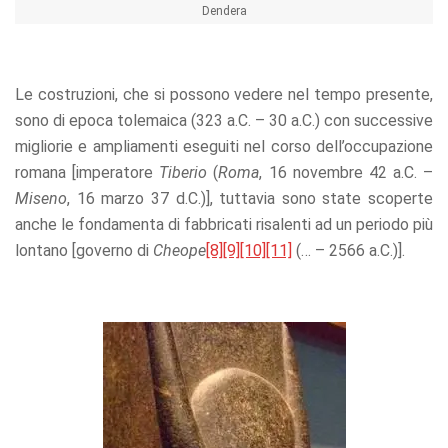
Dendera
Le costruzioni, che si possono vedere nel tempo presente,
sono di epoca tolemaica (323 a.C. – 30 a.C.) con successive
migliorie e ampliamenti eseguiti nel corso dell’occupazione
romana [imperatore
Tiberio
(
Roma
, 16 novembre 42 a.C. –
Miseno
, 16 marzo 37 d.C.)], tuttavia sono state scoperte
anche le fondamenta di fabbricati risalenti ad un periodo più
lontano [governo di
Cheope
[8]
[9]
[10]
[11]
(… – 2566 a.C.)].