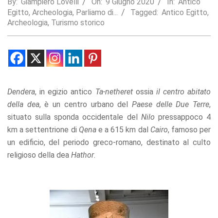
By:
Giampiero Lovelli
On:
9 Giugno 2020
In:
Antico
Egitto
,
Archeologia
,
Parliamo di...
Tagged:
Antico Egitto
,
Statistics
Archeologia
,
Turismo storico
In order for
us to
improve the
website's
functionality
and
structure,
based on
Dendera
, in egizio antico
Ta-netheret
ossia
il centro abitato
how the
della dea
, è un centro urbano del
Paese delle Due Terre
,
website is
situato sulla sponda occidentale del
Nilo
pressappoco 4
used.
km a settentrione di
Qena
e a 615 km dal
Cairo
, famoso per
un edificio, del periodo greco-romano, destinato al culto
Experience
religioso della dea
Hathor
.
In order for
our website
to perform
as well as
possible
during your
visit. If you