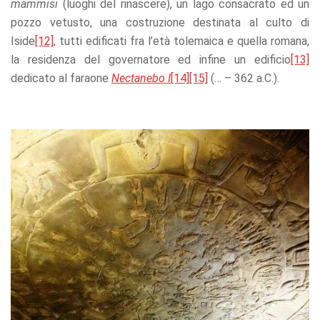
mammisi
(luoghi del rinascere), un lago consacrato ed un
pozzo vetusto, una costruzione destinata al culto di
Iside
[12]
, tutti edificati fra l’età tolemaica e quella romana,
la residenza del governatore ed infine un edificio
[13]
dedicato al faraone
Nectanebo I
[14]
[15]
(… – 362 a.C.).