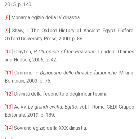
2015, p. 140.
[8]
Monarca egizio della IV dinastia.
[9]
Shaw, I. The Oxford History of Ancient Egypt. Oxford:
Oxford University Press, 2000, p. 88.
[10]
Clayton, P.
Chronicle of the Pharaohs
. London: Thames
and Hudson, 2006, p. 42.
[11]
Cimmino, F.
D
izionario delle dinastie faraoniche
. Milano:
Bompiani, 2003, p. 76.
[12]
Divinità della fecondità e degli incantesimi.
[13]
Aa.Vv.
Le grandi civiltà: Egitto
. vol. I. Roma: GEDI Gruppo
Editoriale, 2019, p. 189.
[14]
Sovrano egizio della XXX dinastia.