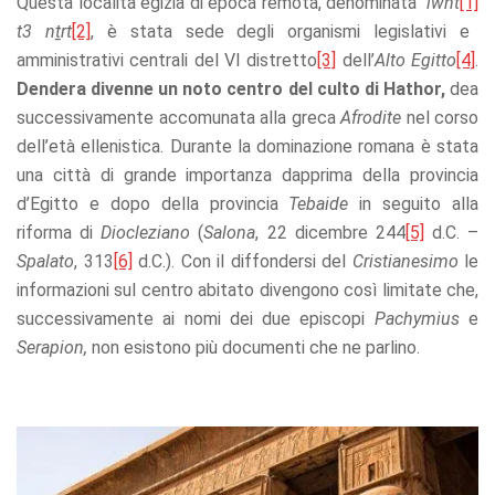
Questa località egizia di epoca remota, denominata
ỉ
wnt
[1]
offers.
t3 n
ṯ
rt
[2]
, è stata sede degli organismi legislativi e
amministrativi centrali del VI distretto
[3]
dell’
Alto Egitto
[4]
.
Dendera divenne un noto centro del culto di Hathor,
dea
successivamente accomunata alla greca
Afrodite
nel corso
dell’età ellenistica. Durante la dominazione romana è stata
una città di grande importanza dapprima della provincia
d’Egitto e dopo della provincia
Tebaide
in seguito alla
riforma di
Diocleziano
(
Salona
, 22 dicembre 244
[5]
d.C. –
Spalato
, 313
[6]
d.C.). Con il diffondersi del
Cristianesimo
le
informazioni sul centro abitato divengono così limitate che,
successivamente ai nomi dei due episcopi
Pachymius
e
Serapion,
non esistono più documenti che ne parlino.