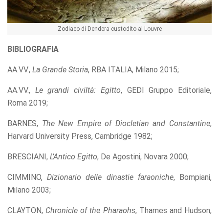
Zodiaco di Dendera custodito al Louvre
BIBLIOGRAFIA
AA.VV.,
La Grande Storia
, RBA ITALIA, Milano 2015;
AA.VV.,
Le grandi civiltà: Egitto
, GEDI Gruppo Editoriale,
Roma 2019;
BARNES,
The New Empire of Diocletian and Constantine
,
Harvard University Press, Cambridge 1982;
BRESCIANI,
L’Antico Egitto
, De Agostini, Novara 2000;
CIMMINO,
Dizionario delle dinastie faraoniche
, Bompiani,
Milano 2003;
CLAYTON,
Chronicle of the Pharaohs
, Thames and Hudson,