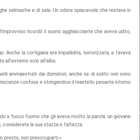
ghe salmastre e di sale. Un odore spiacevole che restava in
l’improvviso ricordò il suono agghiacciante che aveva udito,
. Anche la cortigiana era impallidita, terrorizzata, e l’aveva
a all’esterno solo all’alba.
uelli ammaestrati dai domatori, anche se di solito non sono
iniscenze confuse e stringendosi il mantello pesante intorno
o a fuoco l’uomo che gli aveva rivolto la parola: un giovane
, considerata la sua stazza e l’altezza.
rò presto, non preoccuparti.»