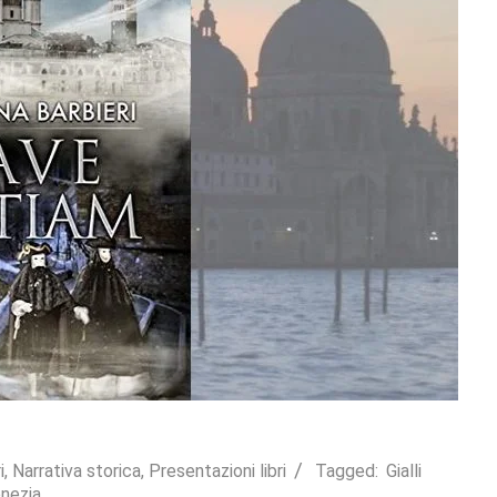
i
,
Narrativa storica
,
Presentazioni libri
Tagged:
Gialli
nezia