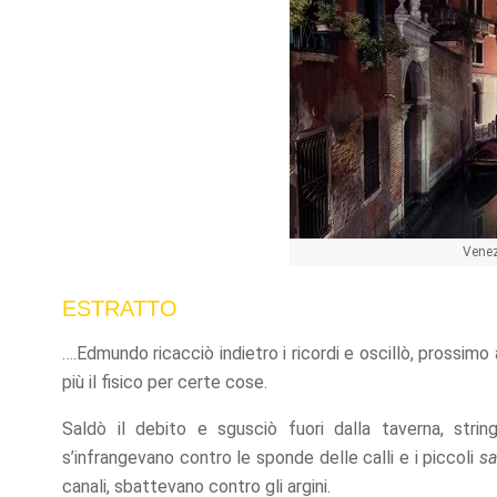
offers.
Venez
ESTRATTO
….Edmundo ricacciò indietro i ricordi e oscillò, prossim
più il fisico per certe cose.
Saldò il debito e sgusciò fuori dalla taverna, stri
s’infrangevano contro le sponde delle calli e i piccoli
sa
canali, sbattevano contro gli argini.