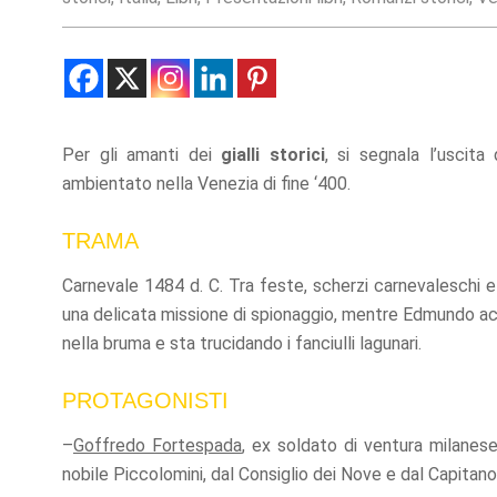
Statistics
In order for
us to
improve the
website's
functionality
Per gli amanti dei
gialli storici
, si segnala l’uscita
and
structure,
ambientato nella Venezia di fine ‘400.
based on
how the
TRAMA
website is
used.
Carnevale 1484 d. C. Tra feste, scherzi carnevaleschi e 
una delicata missione di spionaggio, mentre Edmundo acc
Experience
nella bruma e sta trucidando i fanciulli lagunari.
In order for
our website
PROTAGONISTI
to perform
as well as
–
Goffredo Fortespada
, ex soldato di ventura milanese,
possible
during your
nobile Piccolomini, dal Consiglio dei Nove e dal Capitano 
visit. If you