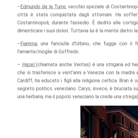
refuse these
–
Edmundo de la Turre
, vecchio speziale di Costantinopo
cookies,
città è stata conquistata dagli ottomani. Ha soffer
some
functionality
Costantinopoli, durante l’assedio. È dedito alle cort
will
dimenticare i suoi dolori. Tuttavia lui è la mente dietro la 
disappear
from the
–
Fiamma
, una fanciulla d’Urbino, che fugge con il fr
website.
l’amante/moglie di Goffredo.
–
Hazel
(chiamata anche Veritas) è una strigaria ed he
Marketing
By sharing
che si trasferisce a vent’anni a Venezia con la madre e 
your
Cardiff, ha educato i figli alla religione celtica. Bran 
interests
segreto politico veneziano. Carys, invece, è bruciata s
and
behavior as
una herbaria, ma il popolo veneziano la crede una strega)
you visit our
site, you
increase the
chance of
seeing
personalized
content and