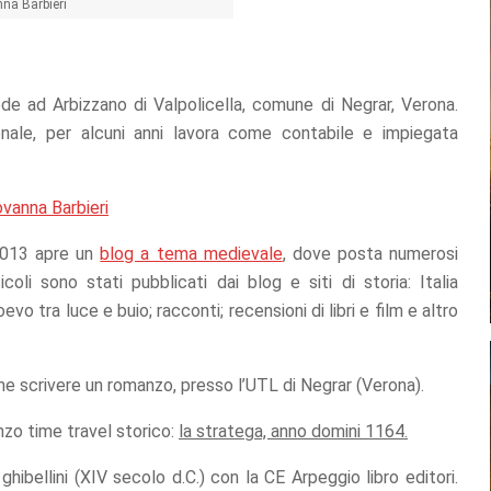
na Barbieri
de ad Arbizzano di Valpolicella, comune di Negrar, Verona.
ionale, per alcuni anni lavora come contabile e impiegata
ovanna Barbieri
 2013 apre un
blog a tema medievale
, dove posta numerosi
icoli sono stati pubblicati dai blog e siti di storia: Italia
 tra luce e buio; racconti; recensioni di libri e film e altro
ome scrivere un romanzo, presso l’UTL di Negrar (Verona).
zo time travel storico:
la stratega, anno domini 1164.
bellini (XIV secolo d.C.) con la CE Arpeggio libro editori.