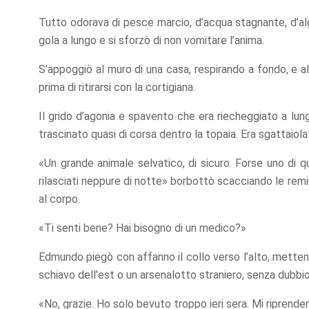
Tutto odorava di pesce marcio, d’acqua stagnante, d’al
gola a lungo e si sforzò di non vomitare l’anima.
S’appoggiò al muro di una casa, respirando a fondo, e al
prima di ritirarsi con la cortigiana.
Il grido d’agonia e spavento che era riecheggiato a lungo
trascinato quasi di corsa dentro la topaia. Era sgattaiolat
«Un grande animale selvatico, di sicuro. Forse uno di q
rilasciati neppure di notte» borbottò scacciando le rem
al corpo.
«Ti senti bene? Hai bisogno di un medico?»
Edmundo piegò con affanno il collo verso l’alto, mettend
schiavo dell’est o un arsenalotto straniero, senza dubbio
«No, grazie. Ho solo bevuto troppo ieri sera. Mi riprende