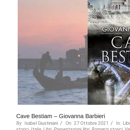
Necessary
These
cookies are
not
optional.
They are
needed for
the website
Cave Bestiam – Giovanna Barbieri
to function.
By:
Isabel Giustiniani
On:
27 Ottobre 2021
In:
Libr
storici
,
Italia
,
Libri
,
Presentazioni libri
,
Romanzi storici
,
Ve